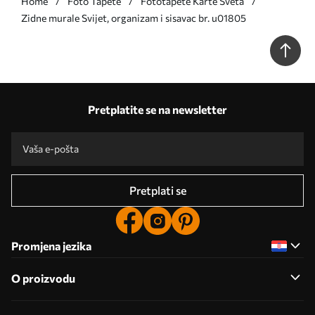
Home
Foto Tapete
Fototapete Karte Sveta
Zidne murale Svijet, organizam i sisavac br. u01805
Pretplatite se na newsletter
Pretplati se
Promjena jezika
O proizvodu