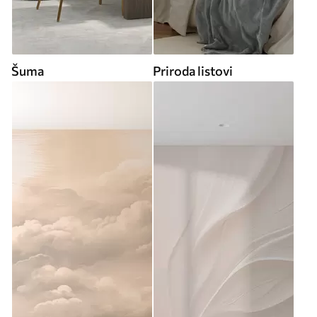
Šuma
Priroda listovi