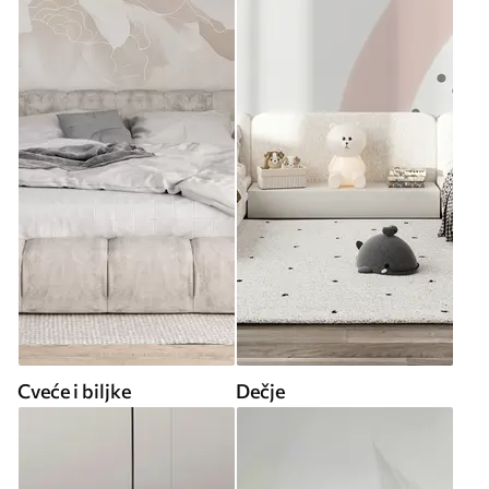
Cveće i biljke
Dečje