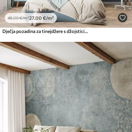
27
.00
€
/m²
45
.00
€
/m²
Dječja pozadina za tinejdžere s džojsticima i grafičkim slovima u plavoj boji