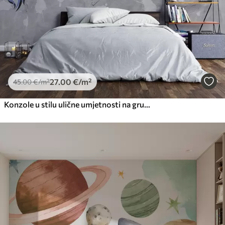
27
.00
€
/m²
45
.00
€
/m²
Konzole u stilu ulične umjetnosti na grunge zidu