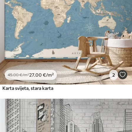
56
.67
34
.00
€
/m²
Premium vinil
66
.67
40
.00
€
/m²
Peel and Stick
81
.67
49
.00
€
/m²
27
.00
€
/m²
2
45
.00
€
/m²
Karta svijeta, stara karta