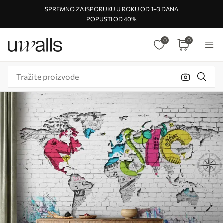
SPREMNO ZA ISPORUKU U ROKU OD 1–3 DANA
POPUSTI OD 40%
0
0