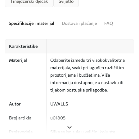
Tinejdžerski dječak
Svijetlo
Specifikacije i materijal
Dostava i plaćanje
FAQ
Karakteristike
Materijal
Odaberite između tri visokokvalitetna
materijala, svaki prilagođen različitim
prostorijama i budžetima. Više
informacija dostupno je u nastavku ili
tijekom postupka prilagodbe.
Autor
UWALLS
Broj artikla
u01805
Proizvodnja
Slika se ispisuje u veličini koju ste