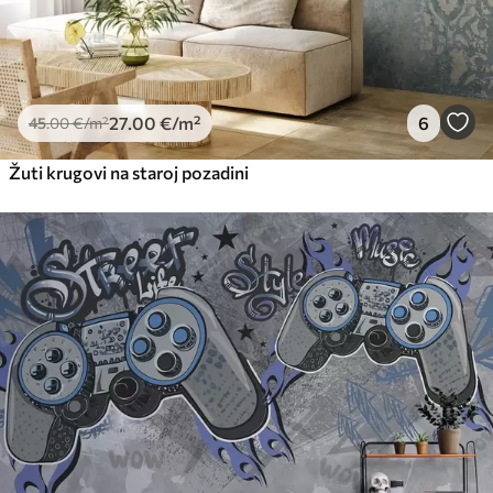
27
.00
€
/m²
6
45
.00
€
/m²
Žuti krugovi na staroj pozadini