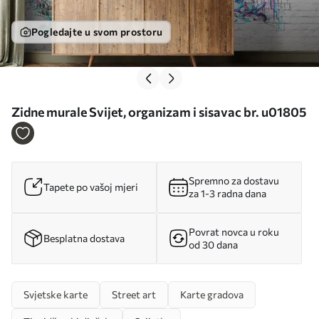
Pogledajte u svom prostoru
Zidne murale Svijet, organizam i sisavac br. u01805
Spremno za dostavu
Tapete po vašoj mjeri
za 1-3 radna dana
Povrat novca u roku
Besplatna dostava
od 30 dana
Svjetske karte
Street art
Karte gradova