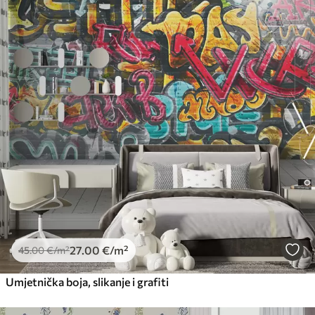
27
.00
€
/m²
45
.00
€
/m²
Umjetnička boja, slikanje i grafiti