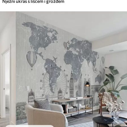
Nježni ukras s lišćem i grožđem