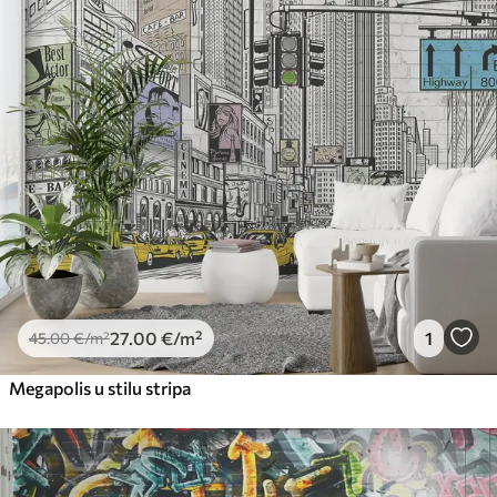
27
.00
€
/m²
1
45
.00
€
/m²
Megapolis u stilu stripa