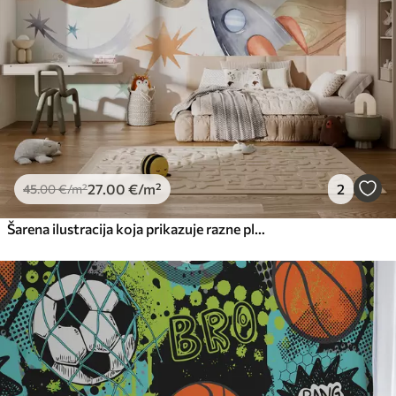
27
.00
€
/m²
2
45
.00
€
/m²
Šarena ilustracija koja prikazuje razne planete i svemirske akvarele