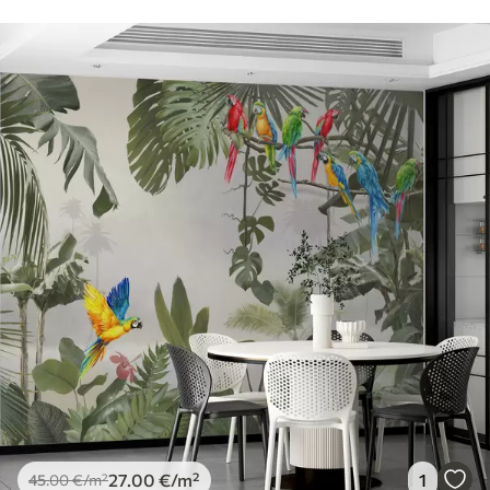
27
.00
€
/m²
1
45
.00
€
/m²