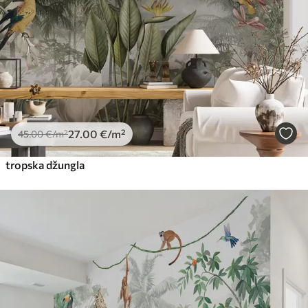
27
.00
€
/m²
45
.00
€
/m²
tropska džungla