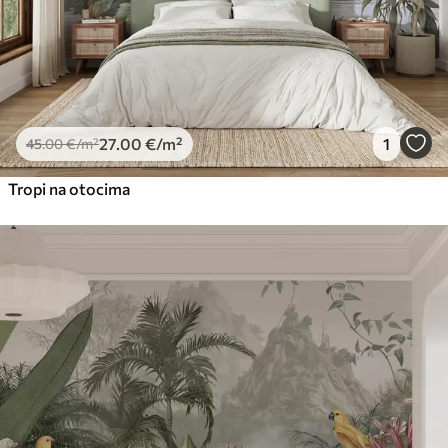
27
.00
€
/m²
1
45
.00
€
/m²
Tropi na otocima