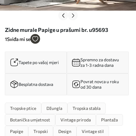
Zidne murale Papige u prašumi br. u95693
1
Sviđa mi se
Spremno za dostavu
Tapete po vašoj mjeri
za 1-3 radna dana
Povrat novca u roku
Besplatna dostava
od 30 dana
Tropske ptice
Džungla
Tropska stabla
Botanička umjetnost
Vintage priroda
Plantaža
Papige
Tropski
Design
Vintage stil