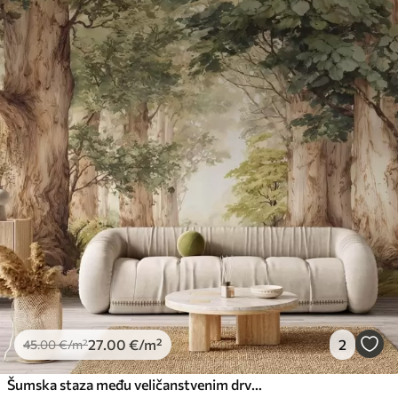
27
.00
€
/m²
2
45
.00
€
/m²
Šumska staza među veličanstvenim drvećem u stilu akvarela