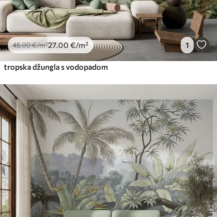
27
.00
€
/m²
1
45
.00
€
/m²
tropska džungla s vodopadom