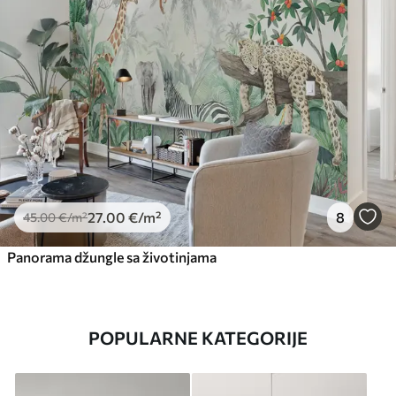
27
.00
€
/m²
8
45
.00
€
/m²
Panorama džungle sa životinjama
POPULARNE KATEGORIJE