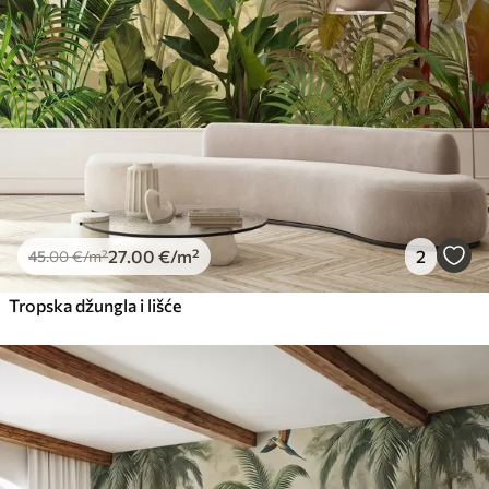
Premium vinil
66
.67
40
.00
€
/m²
Peel and Stick
81
.67
49
.00
€
/m²
27
.00
€
/m²
2
45
.00
€
/m²
Tropska džungla i lišće