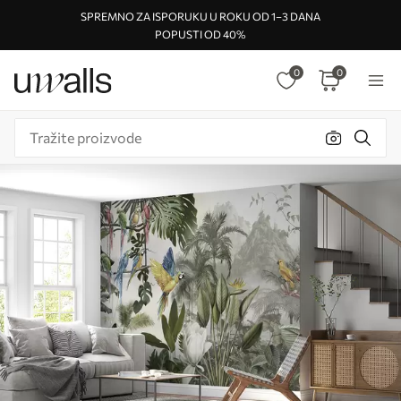
SPREMNO ZA ISPORUKU U ROKU OD 1–3 DANA
POPUSTI OD 40%
0
0