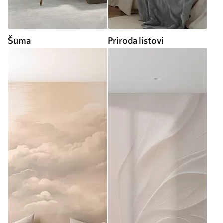
Šuma
Priroda listovi