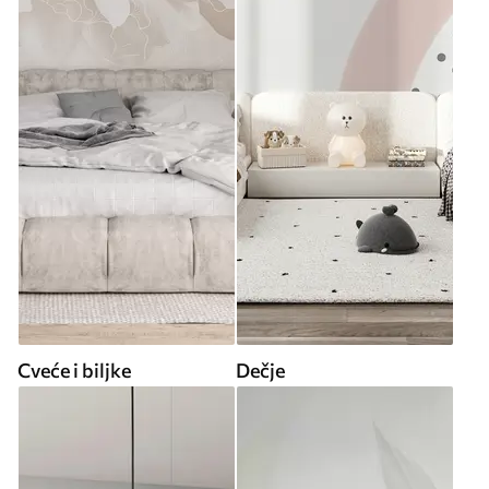
Cveće i biljke
Dečje