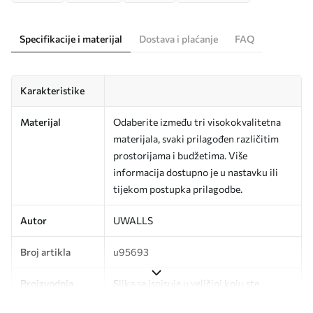
Specifikacije i materijal
Dostava i plaćanje
FAQ
Karakteristike
Materijal
Odaberite između tri visokokvalitetna
materijala, svaki prilagođen različitim
prostorijama i budžetima. Više
informacija dostupno je u nastavku ili
tijekom postupka prilagodbe.
Autor
UWALLS
Broj artikla
u95693
Proizvodnja
Slika se ispisuje u veličini koju ste
odredili, izrezana na identične trake