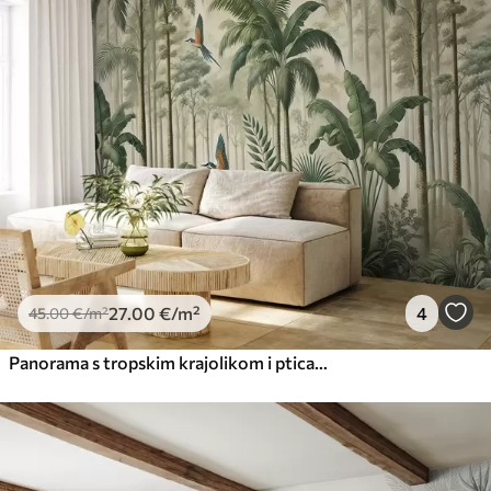
27
.00
€
/m²
4
45
.00
€
/m²
Panorama s tropskim krajolikom i pticama