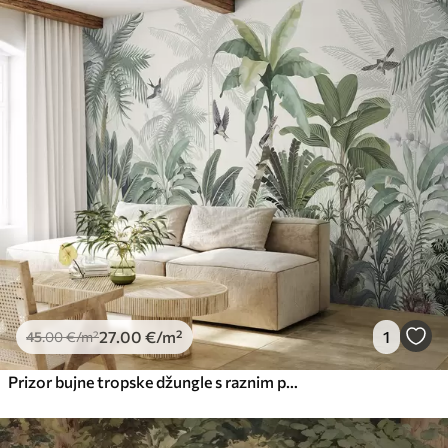
27
.00
€
/m²
1
45
.00
€
/m²
Prizor bujne tropske džungle s raznim palmama, velikim lišćem i šarenim cvijećem u prvom planu