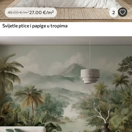
27
.00
€
/m²
2
45
.00
€
/m²
Svijetle ptice i papige u tropima