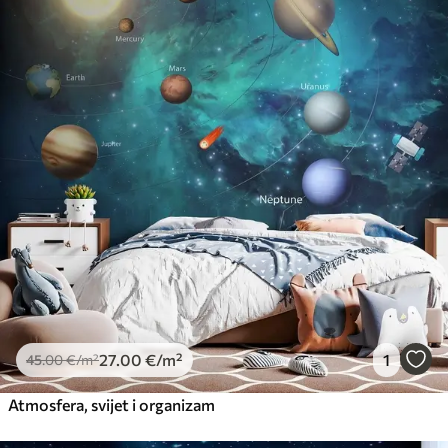
27
.00
€
/m²
1
45
.00
€
/m²
Atmosfera, svijet i organizam