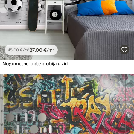
27
.00
€
/m²
45
.00
€
/m²
Nogometne lopte probijaju zid