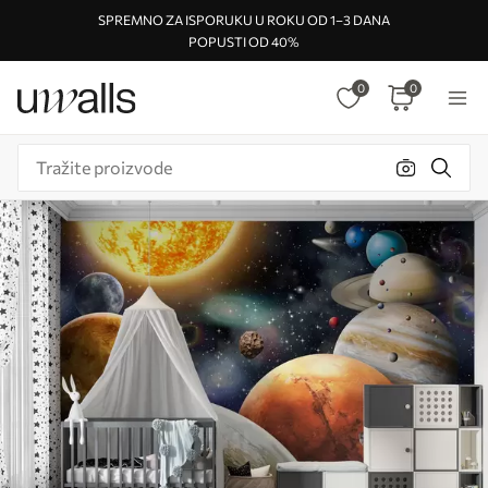
SPREMNO ZA ISPORUKU U ROKU OD 1–3 DANA
POPUSTI OD 40%
0
0