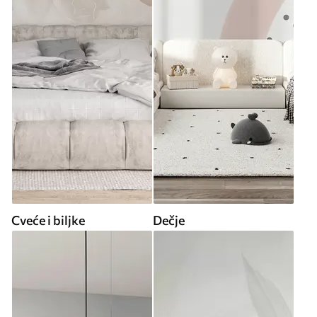
Cveće i biljke
Dečje