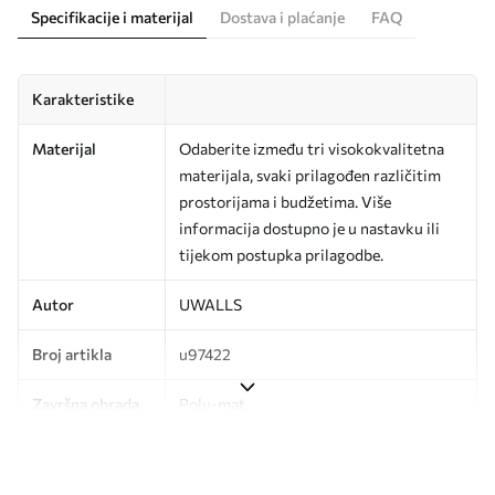
Specifikacije i materijal
Dostava i plaćanje
FAQ
Karakteristike
Materijal
Odaberite između tri visokokvalitetna
materijala, svaki prilagođen različitim
prostorijama i budžetima. Više
informacija dostupno je u nastavku ili
tijekom postupka prilagodbe.
Autor
UWALLS
Broj artikla
u97422
Završna obrada
Polu-mat.
Proizvodnja
Slika se ispisuje u veličini koju ste
odredili, izrezana na identične trake