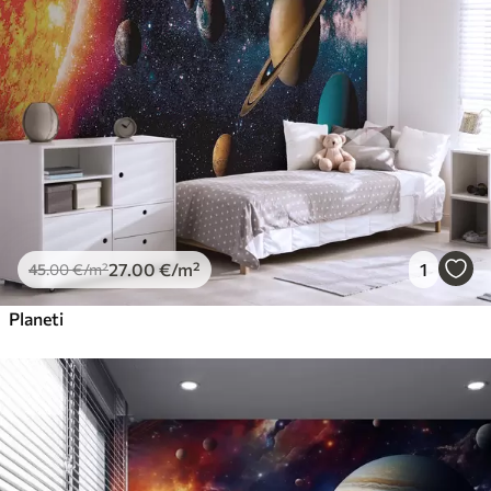
27
.00
€
/m²
1
45
.00
€
/m²
Planeti