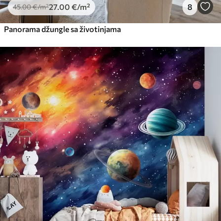
27
.00
€
/m²
8
45
.00
€
/m²
Panorama džungle sa životinjama