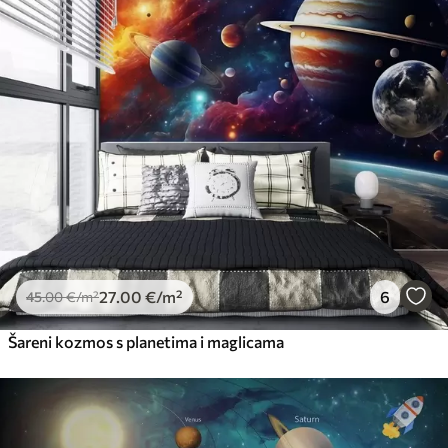
27
.00
€
/m²
6
45
.00
€
/m²
Šareni kozmos s planetima i maglicama