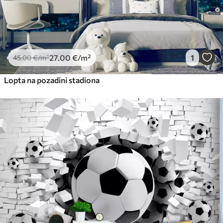
27
.00
€
/m²
1
45
.00
€
/m²
Lopta na pozadini stadiona