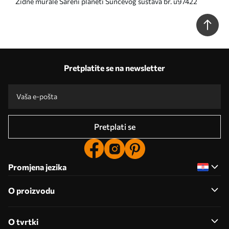
Zidne murale Šareni planeti Sunčevog sustava br. u97422
Pretplatite se na newsletter
Pretplati se
Promjena jezika
O proizvodu
O tvrtki