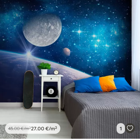
27
.00
€
/m²
1
45
.00
€
/m²