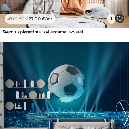
27
.00
€
/m²
1
45
.00
€
/m²
Svemir s planetima i zvijezdama, akvarel, kozmički