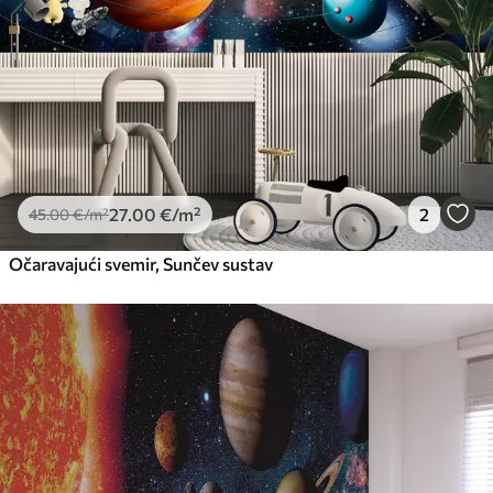
56
.67
34
.00
€
/m²
Premium vinil
66
.67
40
.00
€
/m²
Peel and Stick
81
.67
49
.00
€
/m²
27
.00
€
/m²
2
45
.00
€
/m²
Očaravajući svemir, Sunčev sustav