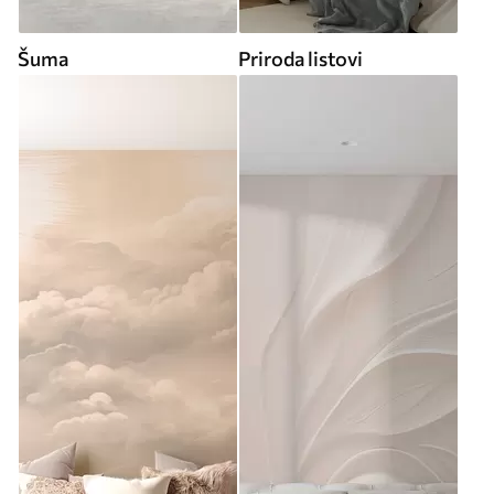
Šuma
Priroda listovi