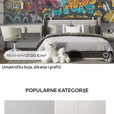
27
.00
€
/m²
45
.00
€
/m²
Umjetnička boja, slikanje i grafiti
POPULARNE KATEGORIJE