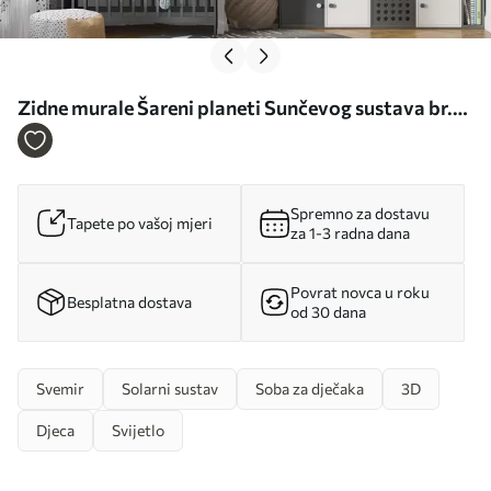
Zidne murale Šareni planeti Sunčevog sustava br.
u97422
Spremno za dostavu
Tapete po vašoj mjeri
za 1-3 radna dana
Povrat novca u roku
Besplatna dostava
od 30 dana
Svemir
Solarni sustav
Soba za dječaka
3D
Djeca
Svijetlo