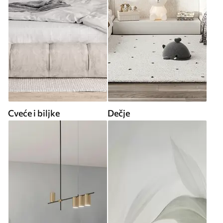
Cveće i biljke
Dečje