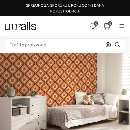
SPREMNO ZA ISPORUKU U ROKU OD 1–3 DANA
POPUSTI OD 40%
0
0