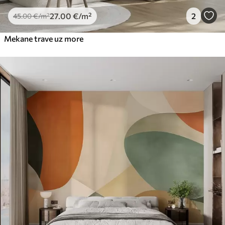
27
.00
€
/m²
2
45
.00
€
/m²
Mekane trave uz more