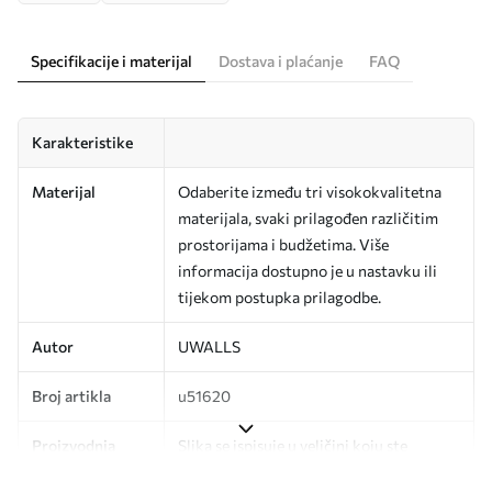
Specifikacije i materijal
Dostava i plaćanje
FAQ
Karakteristike
Materijal
Odaberite između tri visokokvalitetna
materijala, svaki prilagođen različitim
prostorijama i budžetima. Više
informacija dostupno je u nastavku ili
tijekom postupka prilagodbe.
Autor
UWALLS
Broj artikla
u51620
Proizvodnja
Slika se ispisuje u veličini koju ste
odredili, izrezana na identične trake