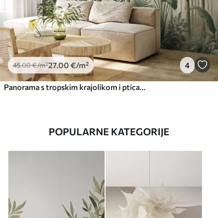
27
.00
€
/m²
4
45
.00
€
/m²
Panorama s tropskim krajolikom i pticama
POPULARNE KATEGORIJE