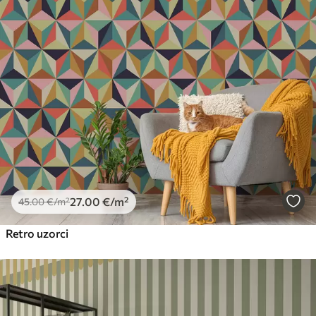
27
.00
€
/m²
45
.00
€
/m²
Retro uzorci