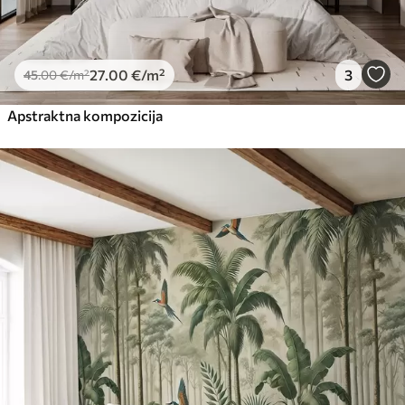
27
.00
€
/m²
3
45
.00
€
/m²
Apstraktna kompozicija