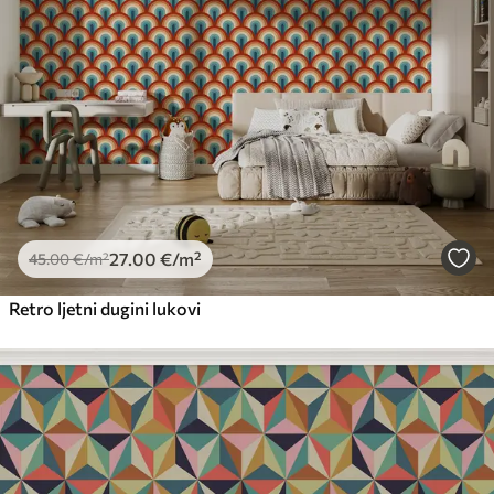
Premium vinil
66
.67
40
.00
€
/m²
Peel and Stick
81
.67
49
.00
€
/m²
27
.00
€
/m²
45
.00
€
/m²
Retro ljetni dugini lukovi