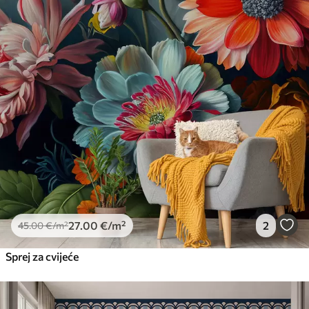
27
.00
€
/m²
2
45
.00
€
/m²
Sprej za cvijeće