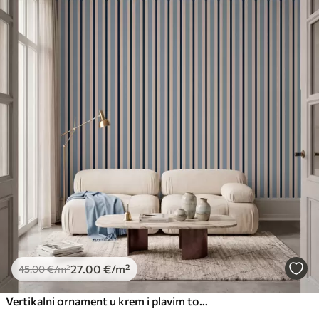
27
.00
€
/m²
45
.00
€
/m²
Vertikalni ornament u krem i plavim tonovima