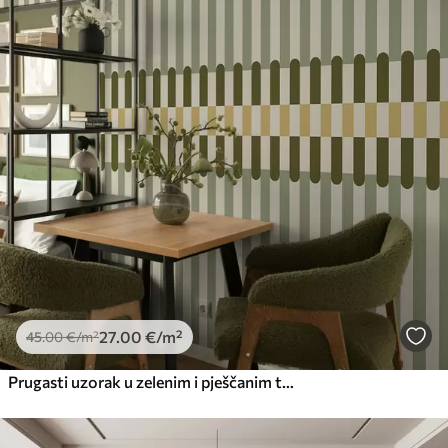
27
.00
€
/m²
45
.00
€
/m²
Prugasti uzorak u zelenim i pješčanim tonovima