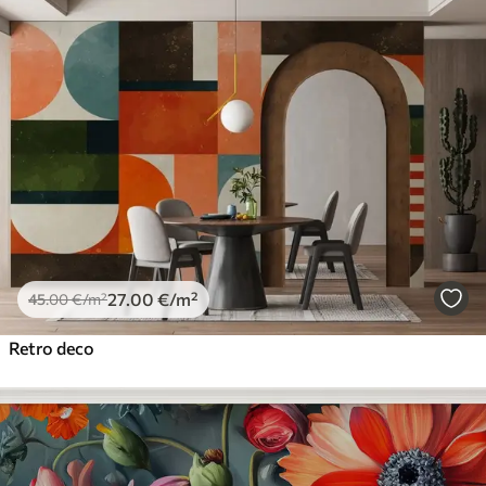
27
.00
€
/m²
45
.00
€
/m²
Retro deco