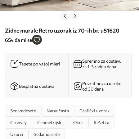
Zidne murale Retro uzorak iz 70-ih br. u51620
6
Sviđa mi se
Spremno za dostavu
Tapete po vašoj mjeri
za 1-3 radna dana
Povrat novca u roku
Besplatna dostava
od 30 dana
Sedamdesete
Narančasta
Grafički uzorak
Groovey
Geometrijski
Oker
Rešetka
Uzorci
Sedamdesete