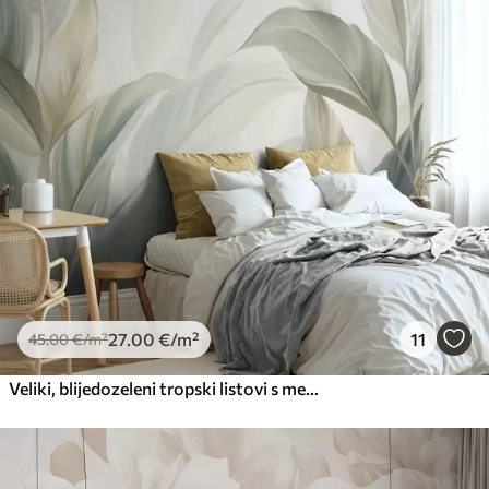
Premium
56
.67
34
.00
€
/m²
Premium vinil
66
.67
40
.00
€
/m²
Peel and Stick
81
.67
49
.00
€
/m²
27
.00
€
/m²
11
45
.00
€
/m²
Veliki, blijedozeleni tropski listovi s mekim, pastelnim bojama, teksturirana umjetnost