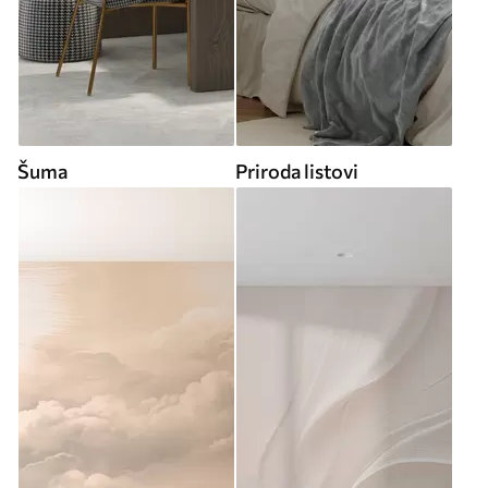
Šuma
Priroda listovi