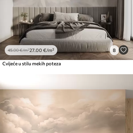
27
.00
€
/m²
8
45
.00
€
/m²
Cvijeće u stilu mekih poteza