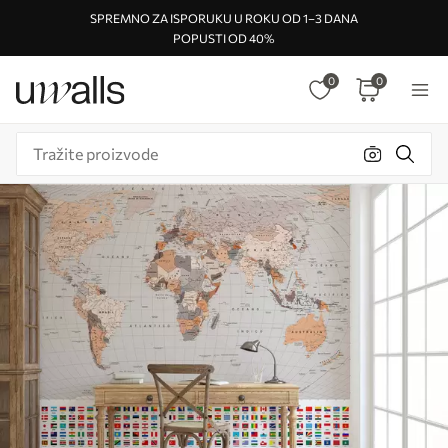
SPREMNO ZA ISPORUKU U ROKU OD 1–3 DANA
POPUSTI OD 40%
0
0