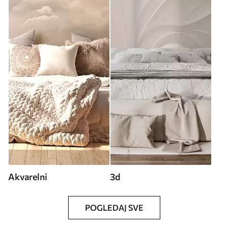
Akvarelni
3d
POGLEDAJ SVE