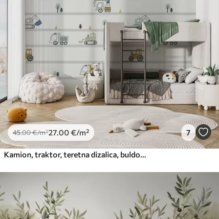
27
.00
€
/m²
7
45
.00
€
/m²
Kamion, traktor, teretna dizalica, buldožer, bager