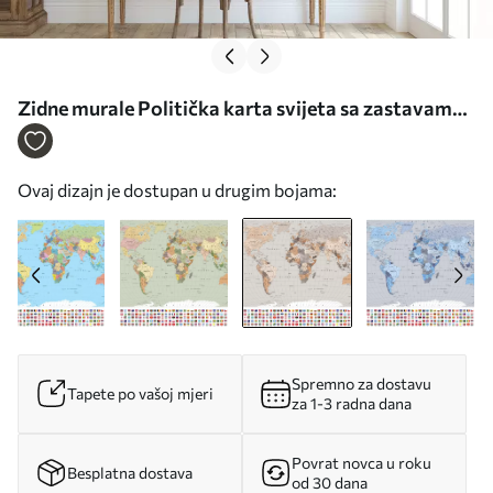
Zidne murale Politička karta svijeta sa zastavama
u nijansama smeđe i bež boje na španjolskom jeziku
br. c00004esv2
Ovaj dizajn je dostupan u drugim bojama:
Spremno za dostavu
Tapete po vašoj mjeri
za 1-3 radna dana
Povrat novca u roku
Besplatna dostava
od 30 dana