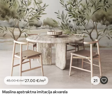
27
.00
€
/m²
21
45
.00
€
/m²
Maslina apstraktna imitacija akvarela