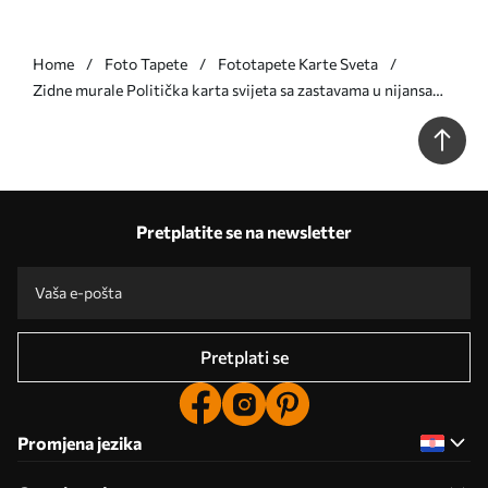
Home
Foto Tapete
Fototapete Karte Sveta
Zidne murale Politička karta svijeta sa zastavama u nijansama
smeđe i bež boje na španjolskom jeziku br. c00004esv2
Pretplatite se na newsletter
Pretplati se
Promjena jezika