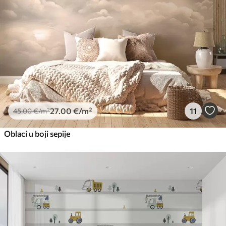
27
.00
€
/m²
11
45
.00
€
/m²
Oblaci u boji sepije