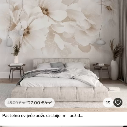
27
.00
€
/m²
19
45
.00
€
/m²
Pastelno cvijeće božura s bijelim i bež delikatnim laticama i bijelim linijama na svijetlo bež pozadini