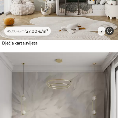
27
.00
€
/m²
7
45
.00
€
/m²
Dječja karta svijeta