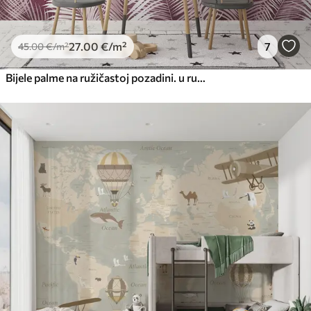
27
.00
€
/m²
7
45
.00
€
/m²
Bijele palme na ružičastoj pozadini. u ružičastim bojama