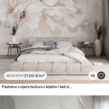
Premium
56
.67
34
.00
€
/m²
Premium vinil
66
.67
40
.00
€
/m²
Peel and Stick
81
.67
49
.00
€
/m²
27
.00
€
/m²
19
45
.00
€
/m²
Pastelno cvijeće božura s bijelim i bež delikatnim laticama i bijelim linijama na svijetlo bež pozadini