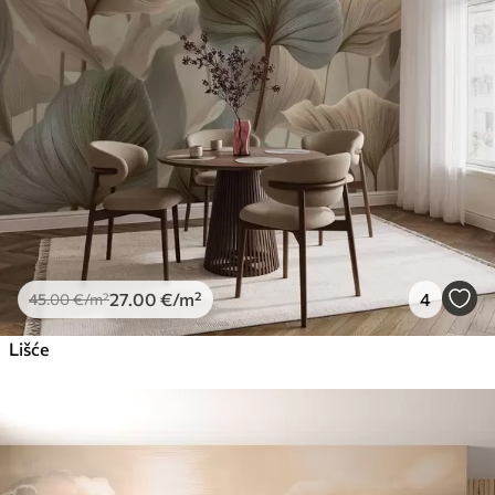
27
.00
€
/m²
4
45
.00
€
/m²
Lišće