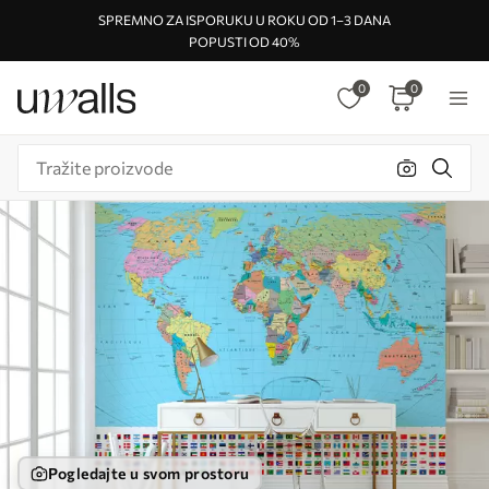
SPREMNO ZA ISPORUKU U ROKU OD 1–3 DANA
POPUSTI OD 40%
0
0
Pogledajte u svom prostoru