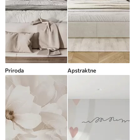
Priroda
Apstraktne