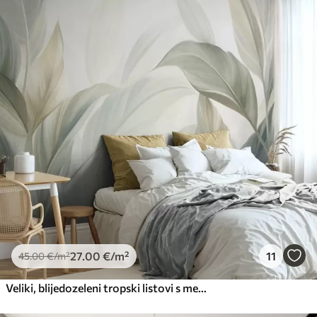
27
.00
€
/m²
11
45
.00
€
/m²
Veliki, blijedozeleni tropski listovi s mekim, pastelnim bojama, teksturirana umjetnost