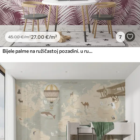
27
.00
€
/m²
7
45
.00
€
/m²
Bijele palme na ružičastoj pozadini. u ružičastim bojama