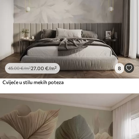
27
.00
€
/m²
8
45
.00
€
/m²
Cvijeće u stilu mekih poteza