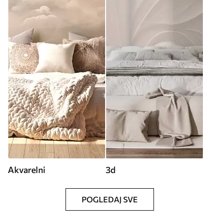
Akvarelni
3d
POGLEDAJ SVE