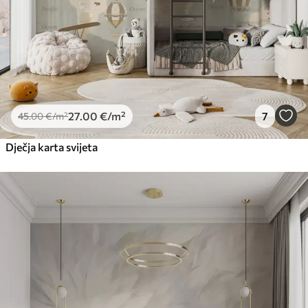
27
.00
€
/m²
7
45
.00
€
/m²
Dječja karta svijeta