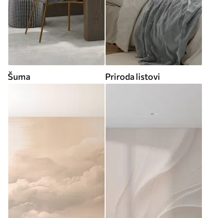
Šuma
Priroda listovi