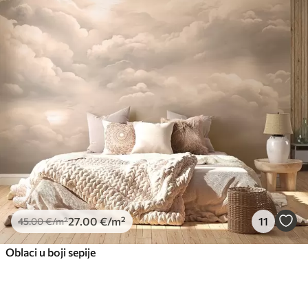
27
.00
€
/m²
11
45
.00
€
/m²
Oblaci u boji sepije