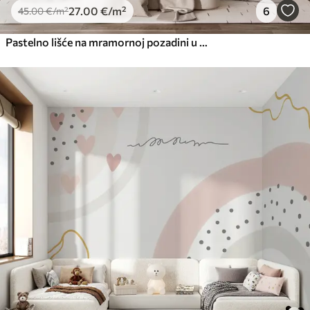
27
.00
€
/m²
6
45
.00
€
/m²
Pastelno lišće na mramornoj pozadini u bež tonovima