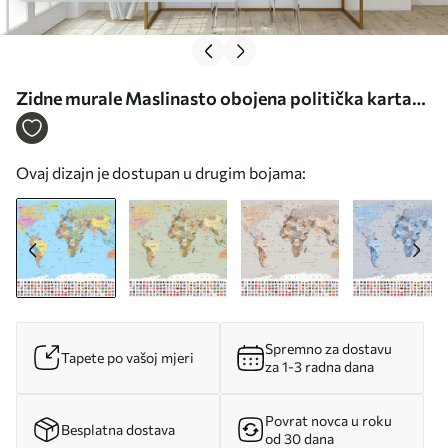
Zidne murale Maslinasto obojena politička karta
svijeta sa zastavama, na francuskom br. c00004fr
Ovaj dizajn je dostupan u drugim bojama:
Spremno za dostavu
Tapete po vašoj mjeri
za 1-3 radna dana
Povrat novca u roku
Besplatna dostava
od 30 dana