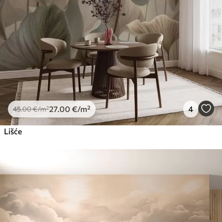
27
.00
€
/m²
4
45
.00
€
/m²
Lišće