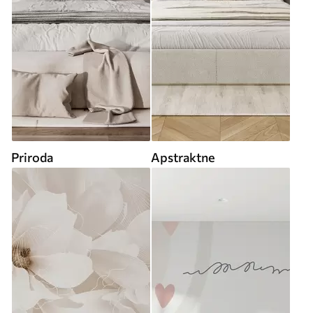
Priroda
Apstraktne