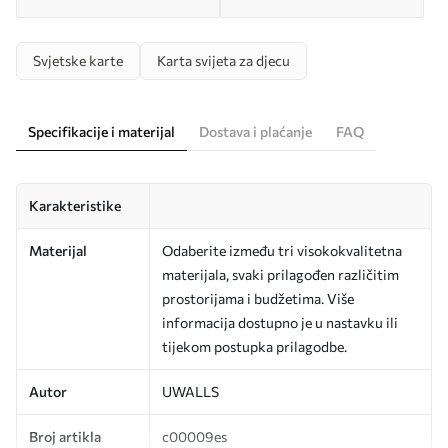
Svjetske karte
Karta svijeta za djecu
Specifikacije i materijal
Dostava i plaćanje
FAQ
Karakteristike
Materijal
Odaberite između tri visokokvalitetna
materijala, svaki prilagođen različitim
prostorijama i budžetima. Više
informacija dostupno je u nastavku ili
tijekom postupka prilagodbe.
Autor
UWALLS
Broj artikla
c00009es