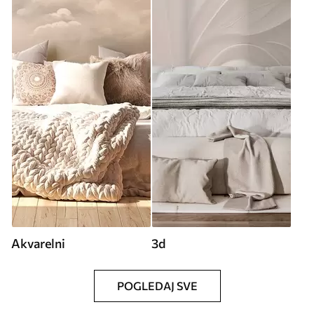
Akvarelni
3d
POGLEDAJ SVE