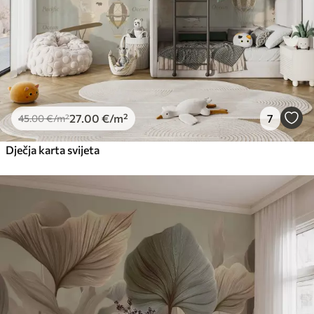
27
.00
€
/m²
7
45
.00
€
/m²
Dječja karta svijeta