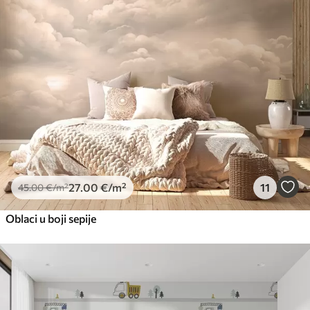
27
.00
€
/m²
11
45
.00
€
/m²
Oblaci u boji sepije