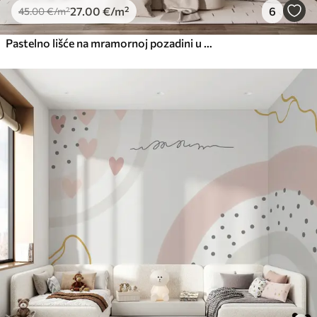
27
.00
€
/m²
6
45
.00
€
/m²
Pastelno lišće na mramornoj pozadini u bež tonovima