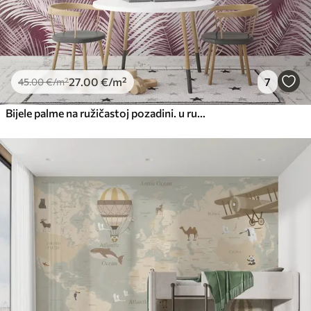
27
.00
€
/m²
7
45
.00
€
/m²
Bijele palme na ružičastoj pozadini. u ružičastim bojama