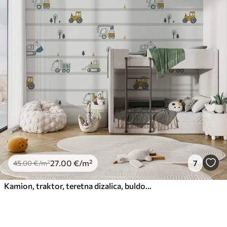
27
.00
€
/m²
7
45
.00
€
/m²
Kamion, traktor, teretna dizalica, buldožer, bager