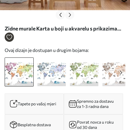
Zidne murale Karta u boji u akvarelu s prikazima
životinja, biljaka i arhitekture. Oznake na
španjolskom. br. c00009es
Ovaj dizajn je dostupan u drugim bojama:
Spremno za dostavu
Tapete po vašoj mjeri
za 1-3 radna dana
Povrat novca u roku
Besplatna dostava
od 30 dana