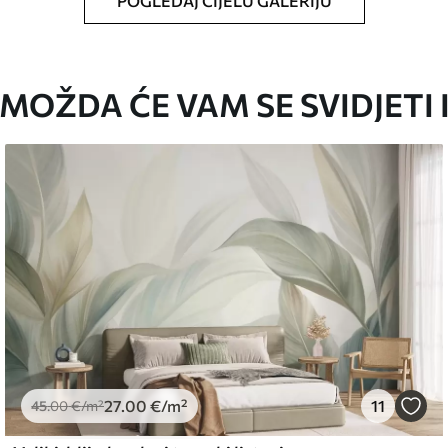
POGLEDAJ CIJELU GALERIJU
oju ste odredili, izrezana na identične trake
MOŽDA ĆE VAM SE SVIDJETI 
i/ili ljepilo za tapete.
iti mekom spužvom. Lakirane tapete mogu se
emium
67
34
.00
€
/m²
27
.00
€
/m²
11
45
.00
€
/m²