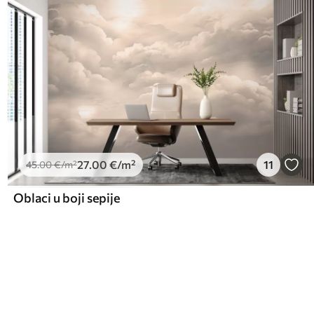
27
.00
€
/m²
11
45
.00
€
/m²
Oblaci u boji sepije