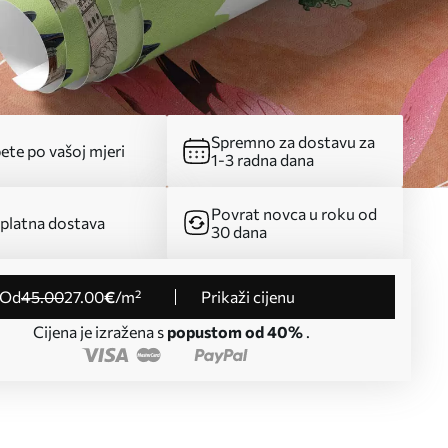
Spremno za dostavu za
ete po vašoj mjeri
1-3 radna dana
Povrat novca u roku od
platna dostava
30 dana
od
45
.00
27
.00
€
/m²
Prikaži cijenu
Cijena je izražena s
popustom od 40%
.