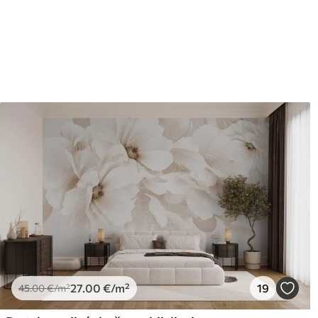
Završna obrada
Polu-mat.
Proizvodnja
Slika se ispisuje u veličini k
širine do 50 cm.
Dodatno
Možete dodati premaz od laka 
Čišćenje
Tapete se mogu nježno čist
čistiti vodom.
Način primjene
Besprijekorna primjena
Dostupni materijali
Standard
Pr
45
.00
56
.
27
.00
€
/m²
27
.00
€
/m²
19
45
.00
€
/m²