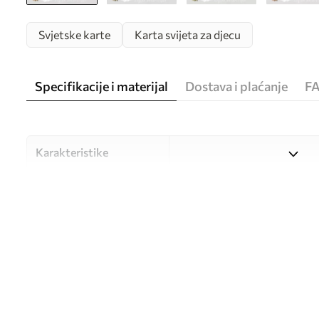
Svjetske karte
Karta svijeta za djecu
Specifikacije i materijal
Dostava i plaćanje
F
Karakteristike
Materijal
Odaberite između tri visokok
različitim prostorijama i bu
nastavku ili tijekom postup
Autor
UWALLS
Broj artikla
c00009fr