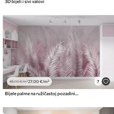
3D bijeli i sivi valovi
27
.00
€
/m²
7
45
.00
€
/m²
Bijele palme na ružičastoj pozadini. u ružičastim bojama