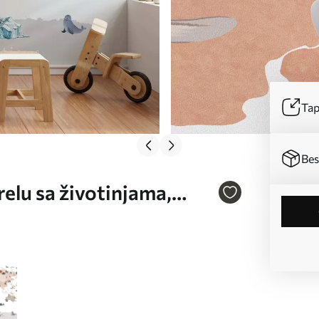
Tap
Bes
relu sa životinjama,
 na francuskom jeziku.