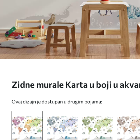
Zidne murale Karta u boji u akva
biljkama i arhitekturom. Oznake
Ovaj dizajn je dostupan u drugim bojama:
br. c00009fr