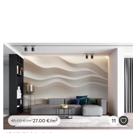
I
27
.00
€
/m²
11
45
.00
€
/m²