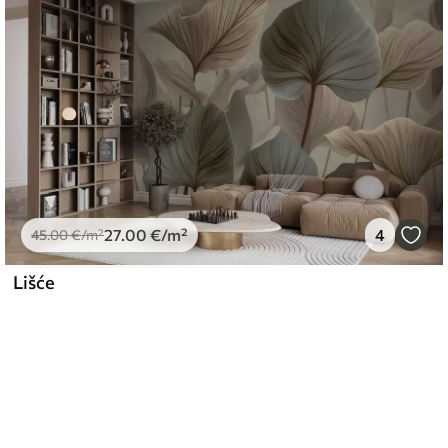
27
.00
€
/m²
4
45
.00
€
/m²
Lišće