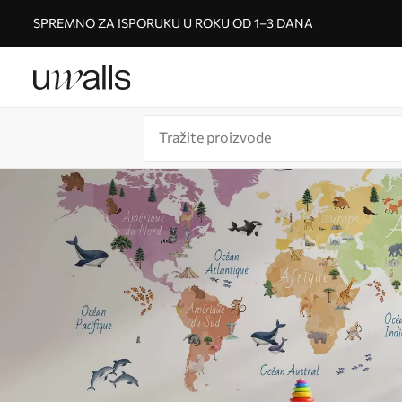
SPREMNO ZA ISPORUKU U ROKU OD 1–3 DANA