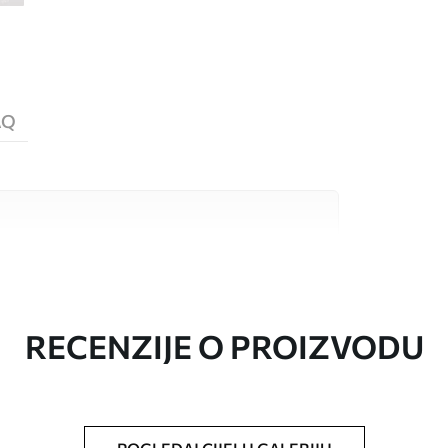
AQ
valitetna materijala, svaki prilagođen
džetima. Više informacija dostupno je u
ka prilagodbe.
RECENZIJE O PROIZVODU