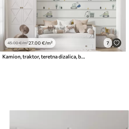
27
.00
€
/m²
7
45
.00
€
/m²
Kamion, traktor, teretna dizalica, buldožer, bager