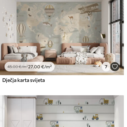
27
.00
€
/m²
7
45
.00
€
/m²
Dječja karta svijeta