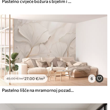
Pastelno cvijeće božura s bijelim i bež delikatnim laticama i bijelim linijama na svijetlo bež pozadini
Premium vinil
Pee
66
.67
81
.
40
.00
€
/m²
27
.00
€
/m²
6
45
.00
€
/m²
Pastelno lišće na mramornoj pozadini u bež tonovima