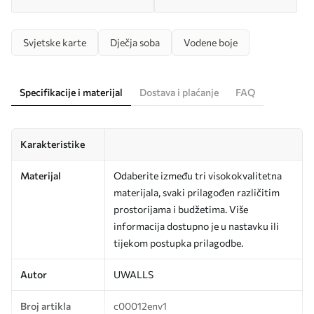
Svjetske karte
Dječja soba
Vodene boje
Specifikacije i materijal
Dostava i plaćanje
FAQ
Karakteristike
Materijal
Odaberite između tri visokokvalitetna
materijala, svaki prilagođen različitim
prostorijama i budžetima. Više
informacija dostupno je u nastavku ili
tijekom postupka prilagodbe.
Autor
UWALLS
Broj artikla
c00012env1