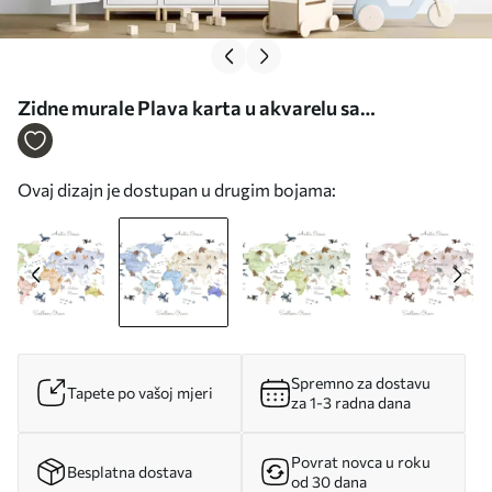
Zidne murale Plava karta u akvarelu sa
životinjama. Oznake na engleskom jeziku. br.
c00012env1
Ovaj dizajn je dostupan u drugim bojama:
Spremno za dostavu
Tapete po vašoj mjeri
za 1-3 radna dana
Povrat novca u roku
Besplatna dostava
od 30 dana