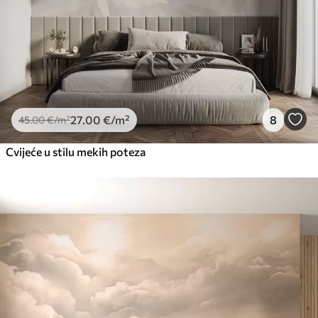
27
.00
€
/m²
8
45
.00
€
/m²
Cvijeće u stilu mekih poteza