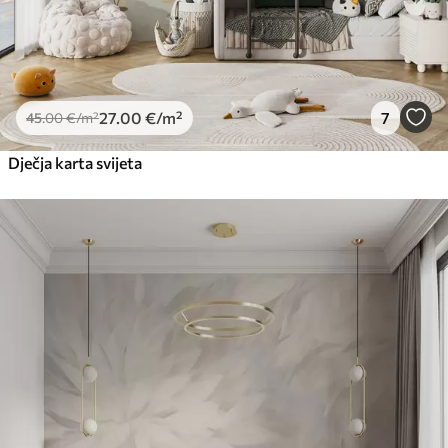
27
.00
€
/m²
7
45
.00
€
/m²
Dječja karta svijeta