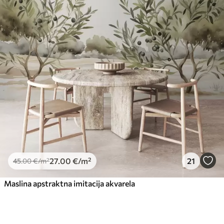
27
.00
€
/m²
21
45
.00
€
/m²
Maslina apstraktna imitacija akvarela