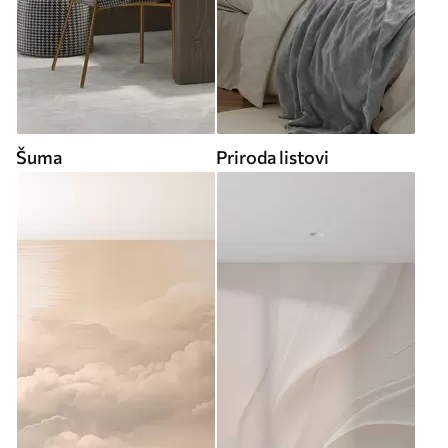
Šuma
Priroda listovi