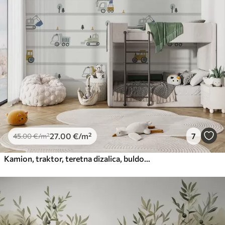
27
.00
€
/m²
7
45
.00
€
/m²
Kamion, traktor, teretna dizalica, buldožer, bager