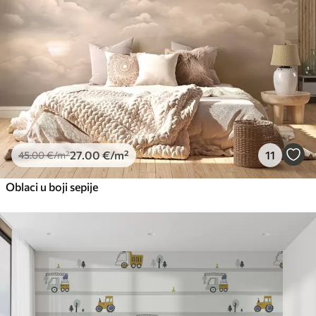
27
.00
€
/m²
11
45
.00
€
/m²
Oblaci u boji sepije