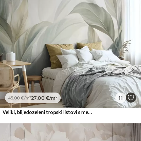
Premium
56
.67
34
.00
€
/m²
Premium vinil
66
.67
40
.00
€
/m²
Peel and Stick
81
.67
49
.00
€
/m²
27
.00
€
/m²
11
45
.00
€
/m²
Veliki, blijedozeleni tropski listovi s mekim, pastelnim bojama, teksturirana umjetnost