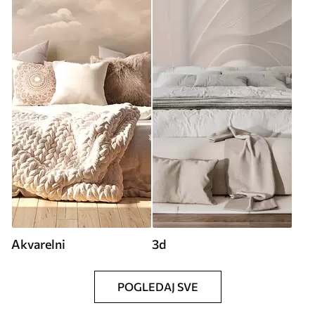
Akvarelni
3d
POGLEDAJ SVE