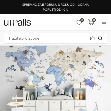
SPREMNO ZA ISPORUKU U ROKU OD 1–3 DANA
POPUSTI OD 40%
0
0