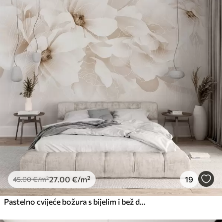
27
.00
€
/m²
19
45
.00
€
/m²
Pastelno cvijeće božura s bijelim i bež delikatnim laticama i bijelim linijama na svijetlo bež pozadini