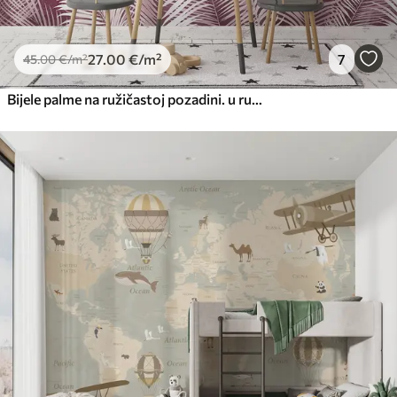
27
.00
€
/m²
7
45
.00
€
/m²
Bijele palme na ružičastoj pozadini. u ružičastim bojama