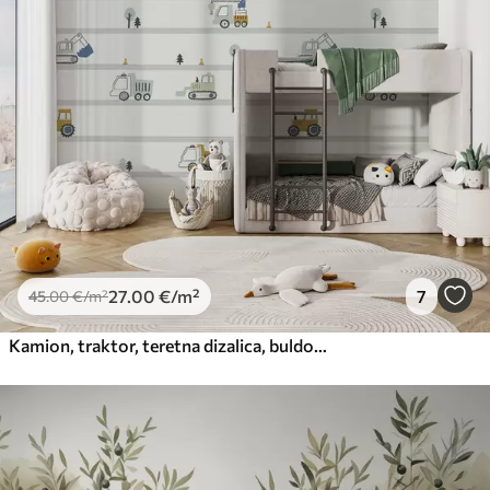
27
.00
€
/m²
7
45
.00
€
/m²
Kamion, traktor, teretna dizalica, buldožer, bager