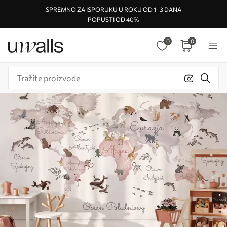
SPREMNO ZA ISPORUKU U ROKU OD 1–3 DANA
POPUSTI OD 40%
0
0