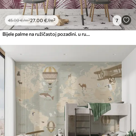
27
.00
€
/m²
7
45
.00
€
/m²
Bijele palme na ružičastoj pozadini. u ružičastim bojama