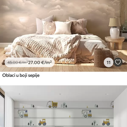
27
.00
€
/m²
11
45
.00
€
/m²
Oblaci u boji sepije