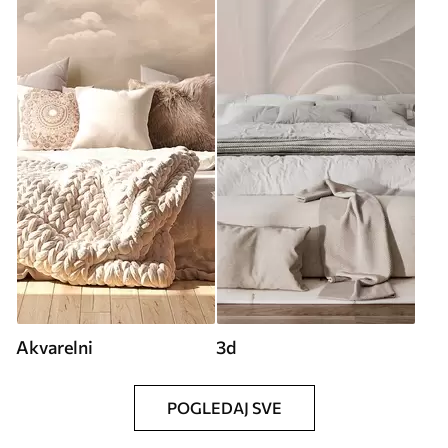
Akvarelni
3d
POGLEDAJ SVE