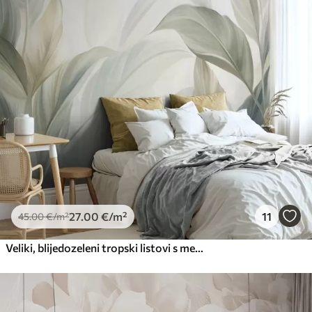
Premium
56
.67
34
.00
€
/m²
Premium vinil
66
.67
40
.00
€
/m²
Peel and Stick
81
.67
49
.00
€
/m²
27
.00
€
/m²
11
45
.00
€
/m²
Veliki, blijedozeleni tropski listovi s mekim, pastelnim bojama, teksturirana umjetnost