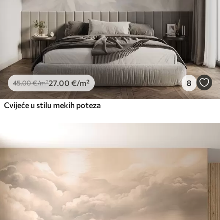
27
.00
€
/m²
8
45
.00
€
/m²
Cvijeće u stilu mekih poteza