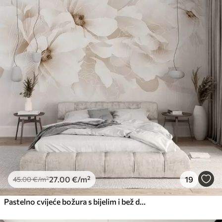
27
.00
€
/m²
19
45
.00
€
/m²
Pastelno cvijeće božura s bijelim i bež delikatnim laticama i bijelim linijama na svijetlo bež pozadini