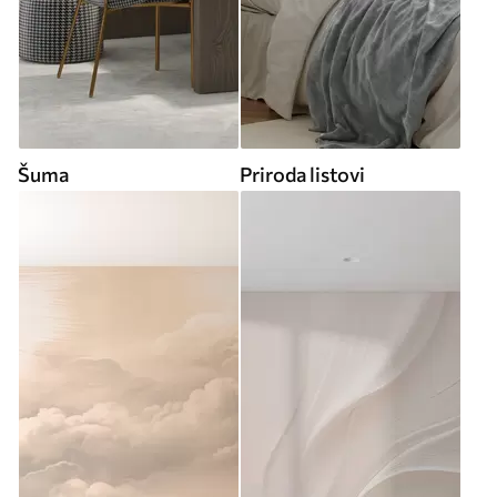
Šuma
Priroda listovi