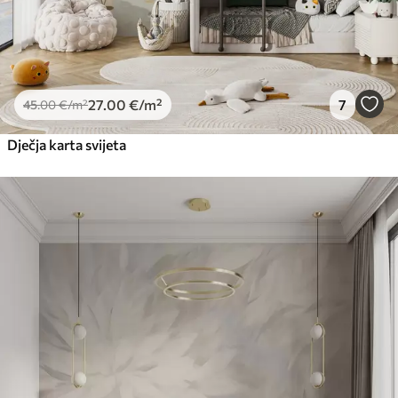
27
.00
€
/m²
7
45
.00
€
/m²
Dječja karta svijeta