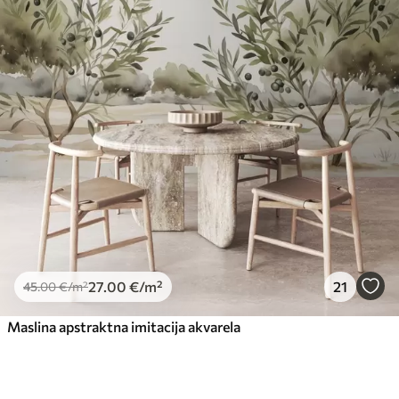
27
.00
€
/m²
21
45
.00
€
/m²
Maslina apstraktna imitacija akvarela