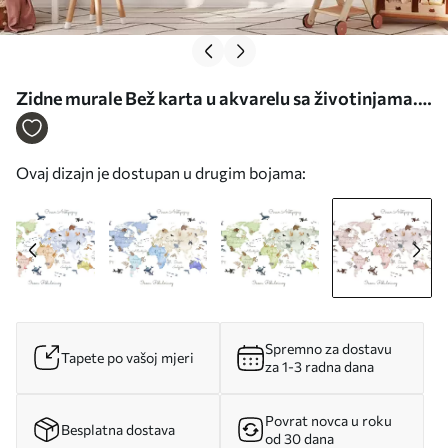
Zidne murale Bež karta u akvarelu sa životinjama.
Oznake na poljskom. br. c00012plv3
Ovaj dizajn je dostupan u drugim bojama:
Spremno za dostavu
Tapete po vašoj mjeri
za 1-3 radna dana
Povrat novca u roku
Besplatna dostava
od 30 dana