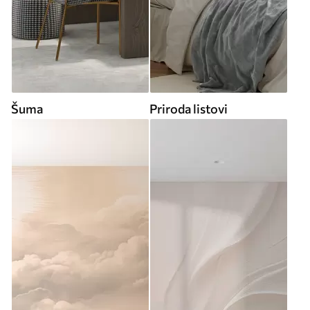
Šuma
Priroda listovi