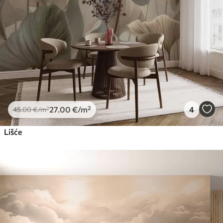
27
.00
€
/m²
4
45
.00
€
/m²
Lišće