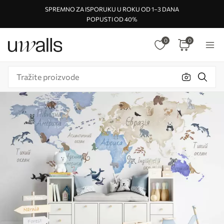
SPREMNO ZA ISPORUKU U ROKU OD 1–3 DANA
POPUSTI OD 40%
0
0