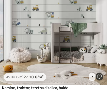
27
.00
€
/m²
7
45
.00
€
/m²
Kamion, traktor, teretna dizalica, buldožer, bager