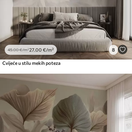
27
.00
€
/m²
8
45
.00
€
/m²
Cvijeće u stilu mekih poteza