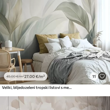
Premium
56
.67
34
.00
€
/m²
Premium vinil
66
.67
40
.00
€
/m²
Peel and Stick
81
.67
49
.00
€
/m²
27
.00
€
/m²
11
45
.00
€
/m²
Veliki, blijedozeleni tropski listovi s mekim, pastelnim bojama, teksturirana umjetnost