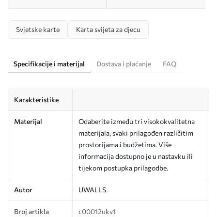
Svjetske karte
Karta svijeta za djecu
Specifikacije i materijal
Dostava i plaćanje
FAQ
Karakteristike
Materijal
Odaberite između tri visokokvalitetna
materijala, svaki prilagođen različitim
prostorijama i budžetima. Više
informacija dostupno je u nastavku ili
tijekom postupka prilagodbe.
Autor
UWALLS
Broj artikla
c00012ukv1