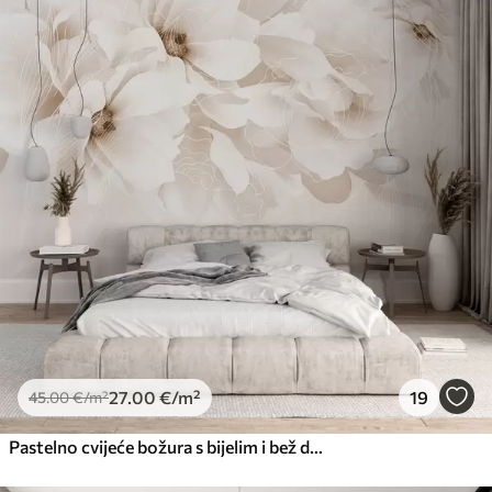
27
.00
€
/m²
19
45
.00
€
/m²
Pastelno cvijeće božura s bijelim i bež delikatnim laticama i bijelim linijama na svijetlo bež pozadini