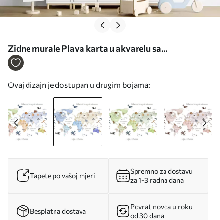
Zidne murale Plava karta u akvarelu sa
životinjama. Oznake na ukrajinskom. br.
c00012ukv1
Ovaj dizajn je dostupan u drugim bojama:
Spremno za dostavu
Tapete po vašoj mjeri
za 1-3 radna dana
Povrat novca u roku
Besplatna dostava
od 30 dana