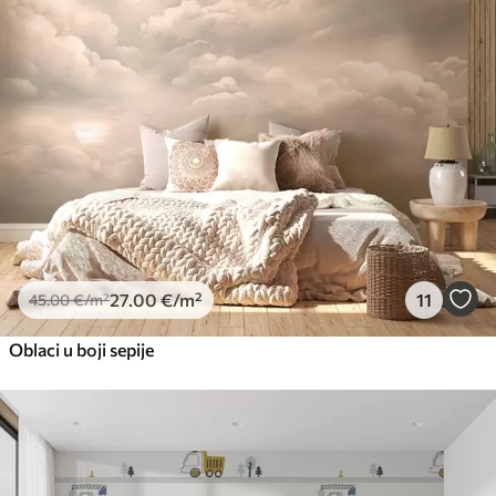
27
.00
€
/m²
11
45
.00
€
/m²
Oblaci u boji sepije