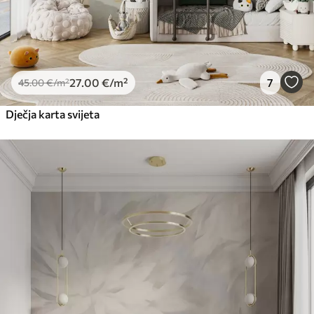
27
.00
€
/m²
7
45
.00
€
/m²
Dječja karta svijeta