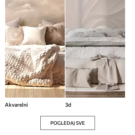
Akvarelni
3d
POGLEDAJ SVE