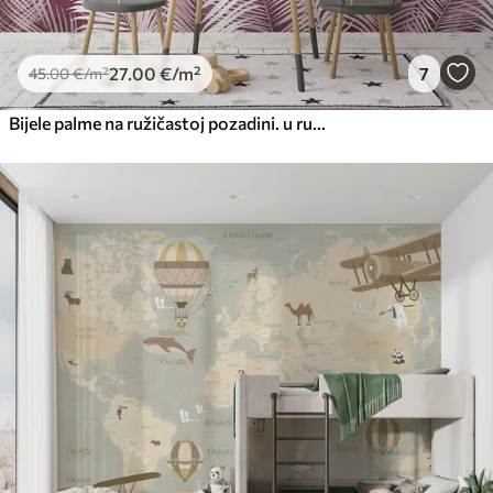
27
.00
€
/m²
7
45
.00
€
/m²
Bijele palme na ružičastoj pozadini. u ružičastim bojama