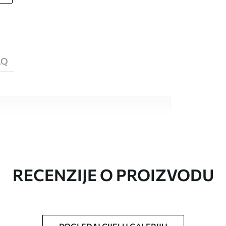
AQ
valitetna materijala, svaki prilagođen
džetima. Više informacija dostupno je u
ka prilagodbe.
RECENZIJE O PROIZVODU