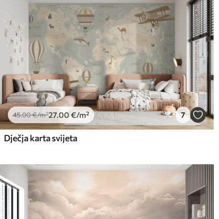
27
.00
€
/m²
7
45
.00
€
/m²
Dječja karta svijeta