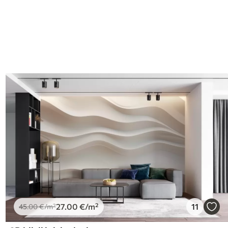
I
27
.00
€
/m²
11
45
.00
€
/m²