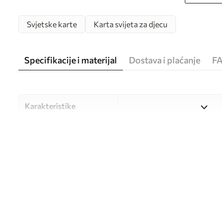
Svjetske karte
Karta svijeta za djecu
Specifikacije i materijal
Dostava i plaćanje
F
Karakteristike
Materijal
Odaberite između tri visokok
različitim prostorijama i bu
nastavku ili tijekom postup
Autor
UWALLS
Broj artikla
c00012ukv3