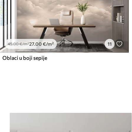
27
.00
€
/m²
11
45
.00
€
/m²
Oblaci u boji sepije