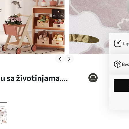
Tap
Bes
u sa životinjama.
0012ukv3