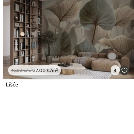
27
.00
€
/m²
4
45
.00
€
/m²
Lišće