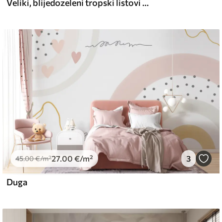
Veliki, blijedozeleni tropski listovi s mekim, pastelnim bojama, teksturirana umjetnost
27
.00
€
/m²
3
45
.00
€
/m²
Duga