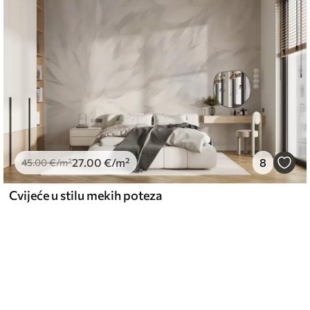
27
.00
€
/m²
8
45
.00
€
/m²
Cvijeće u stilu mekih poteza