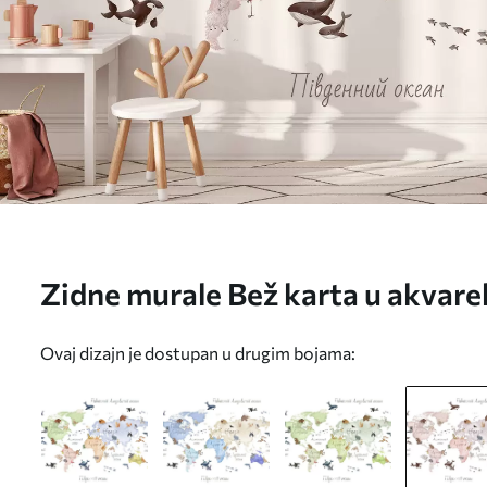
Zidne murale Bež karta u akvarel
Oznake na ukrajinskom. br. c0
Ovaj dizajn je dostupan u drugim bojama: