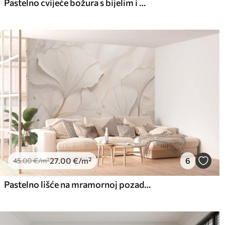
Pastelno cvijeće božura s bijelim i bež delikatnim laticama i bijelim linijama na svijetlo bež pozadini
27
.00
€
/m²
6
45
.00
€
/m²
Pastelno lišće na mramornoj pozadini u bež tonovima