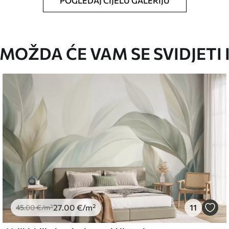
POGLEDAJ CIJELU GALERIJU
oju ste odredili, izrezana na identične trake
i/ili ljepilo za tapete.
MOŽDA ĆE VAM SE SVIDJETI 
iti mekom spužvom. Lakirane tapete mogu se
emium
67
34
.00
€
/m²
27
.00
€
/m²
11
l and Stick
45
.00
€
/m²
67
49
.00
€
/m²