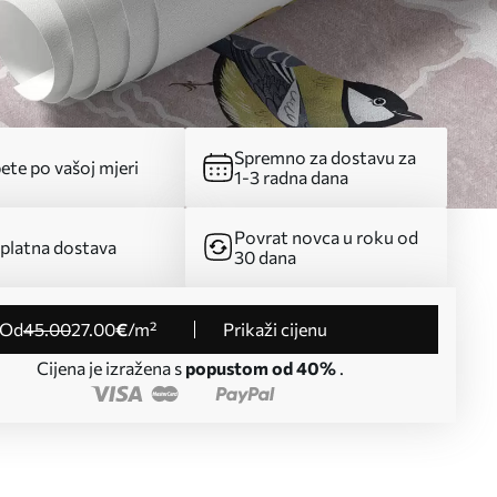
Spremno za dostavu za
ete po vašoj mjeri
1-3 radna dana
Povrat novca u roku od
platna dostava
30 dana
od
45
.00
27
.00
€
/m²
Prikaži cijenu
Cijena je izražena s
popustom od 40%
.