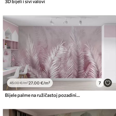
3D bijeli i sivi valovi
27
.00
€
/m²
7
45
.00
€
/m²
Bijele palme na ružičastoj pozadini. u ružičastim bojama