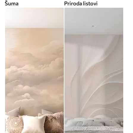
Šuma
Priroda listovi