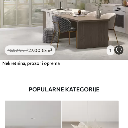
27
.00
€
/m²
1
45
.00
€
/m²
Nekretnina, prozor i oprema
POPULARNE KATEGORIJE