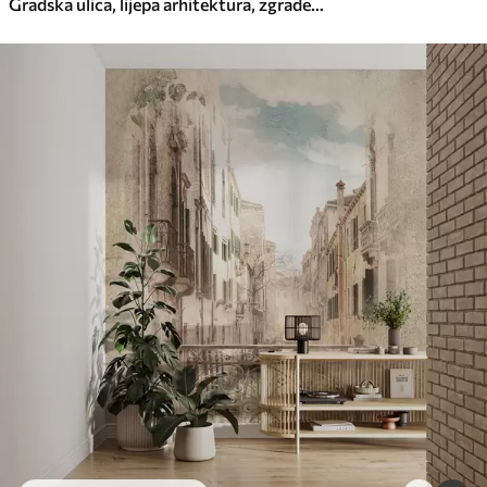
Gradska ulica, lijepa arhitektura, zgrade, Mediteran, crtanje, maslinasta boja