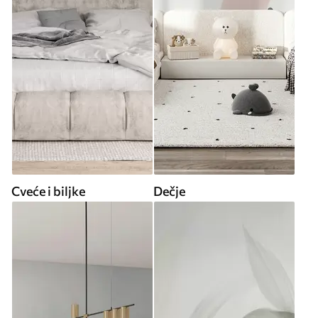
Cveće i biljke
Dečje