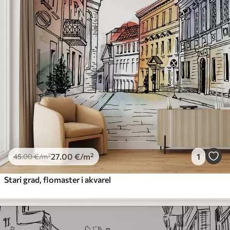
27
.00
€
/m²
1
45
.00
€
/m²
Stari grad, flomaster i akvarel