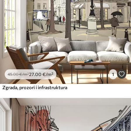
56
.67
34
.00
€
/m²
Premium vinil
66
.67
40
.00
€
/m²
Peel and Stick
81
.67
49
.00
€
/m²
27
.00
€
/m²
1
45
.00
€
/m²
Zgrada, prozori i infrastruktura