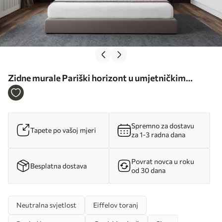
Zidne murale Pariški horizont u umjetničkim
obrisima br. u77704
Spremno za dostavu
Tapete po vašoj mjeri
za 1-3 radna dana
Povrat novca u roku
Besplatna dostava
od 30 dana
Neutralna svjetlost
Eiffelov toranj