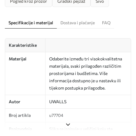
Pogled kroz prozor
Gradski pejzaž
Sivo
Specifikacije i materijal
Dostava i plaćanje
FAQ
Karakteristike
Materijal
Odaberite između tri visokokvalitetna
materijala, svaki prilagođen različitim
prostorijama i budžetima. Više
informacija dostupno je u nastavku ili
tijekom postupka prilagodbe.
Autor
UWALLS
Broj artikla
u77704
Proizvodnja
Slika se ispisuje u veličini koju ste