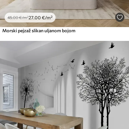
27
.00
€
/m²
45
.00
€
/m²
Morski pejzaž slikan uljanom bojom