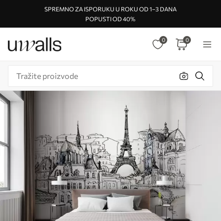
SPREMNO ZA ISPORUKU U ROKU OD 1–3 DANA
POPUSTI OD 40%
0
0