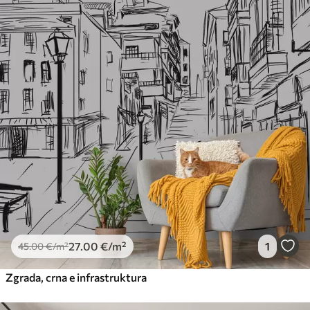
27
.00
€
/m²
1
45
.00
€
/m²
Zgrada, crna e infrastruktura