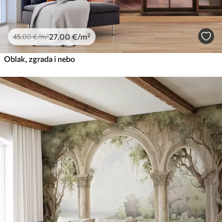
27
.00
€
/m²
45
.00
€
/m²
Oblak, zgrada i nebo