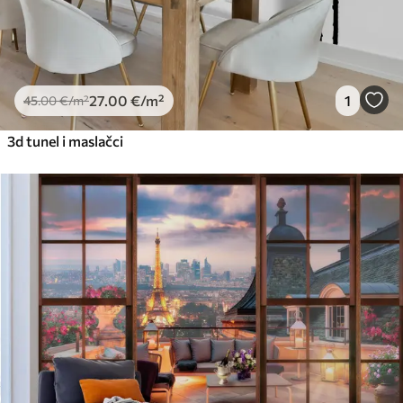
27
.00
€
/m²
1
45
.00
€
/m²
3d tunel i maslačci