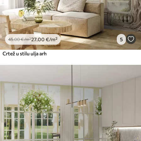
27
.00
€
/m²
5
45
.00
€
/m²
Crtež u stilu ulja arh