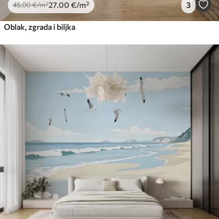
27
.00
€
/m²
3
45
.00
€
/m²
Oblak, zgrada i biljka