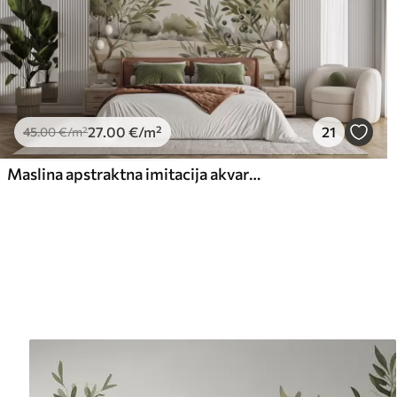
27
.00
€
/m²
21
45
.00
€
/m²
Maslina apstraktna imitacija akvarela