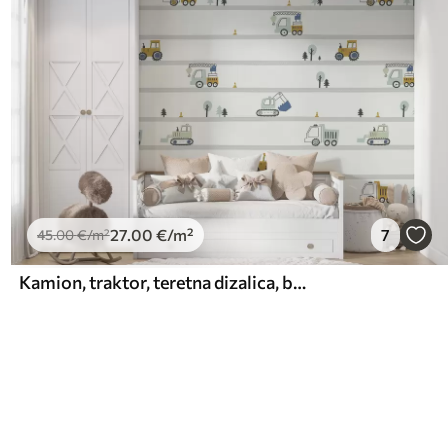
27
.00
€
/m²
7
45
.00
€
/m²
Kamion, traktor, teretna dizalica, buldožer, bager