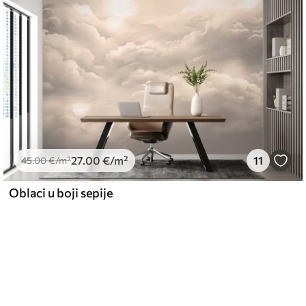
27
.00
€
/m²
11
45
.00
€
/m²
Oblaci u boji sepije