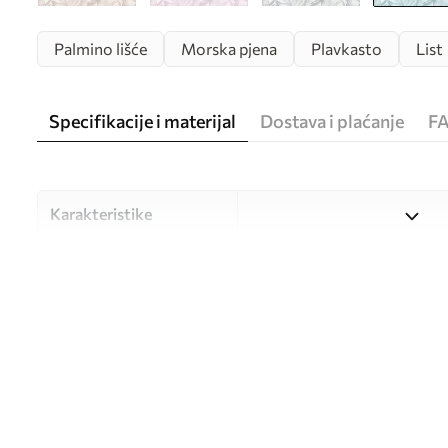
Palmino lišće
Morska pjena
Plavkasto
List
Specifikacije i materijal
Dostava i plaćanje
F
Karakteristike
Materijal
Odaberite između tri visokok
različitim prostorijama i bu
nastavku ili tijekom postup
Autor
UWALLS
Broj artikla
u98951v3