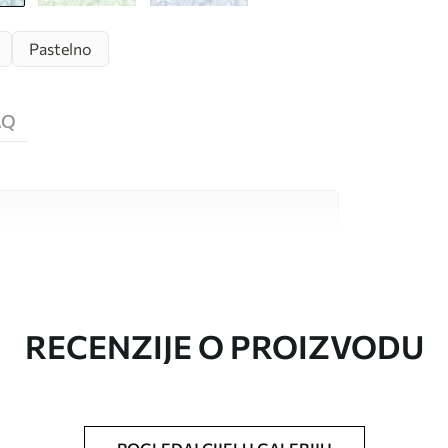
Pastelno
AQ
valitetna materijala, svaki prilagođen
džetima. Više informacija dostupno je u
ka prilagodbe.
RECENZIJE O PROIZVODU