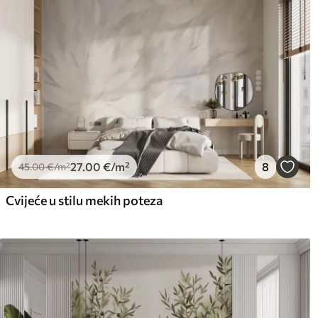
27
.00
€
/m²
8
45
.00
€
/m²
Cvijeće u stilu mekih poteza