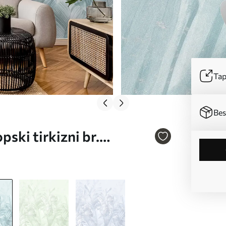
Tap
Bes
pski tirkizni br.