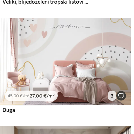
Veliki, blijedozeleni tropski listovi s mekim, pastelnim bojama, teksturirana umjetnost
27
.00
€
/m²
3
45
.00
€
/m²
Duga