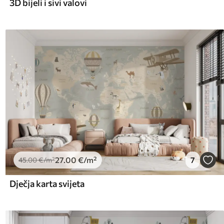
3D bijeli i sivi valovi
27
.00
€
/m²
7
45
.00
€
/m²
Dječja karta svijeta