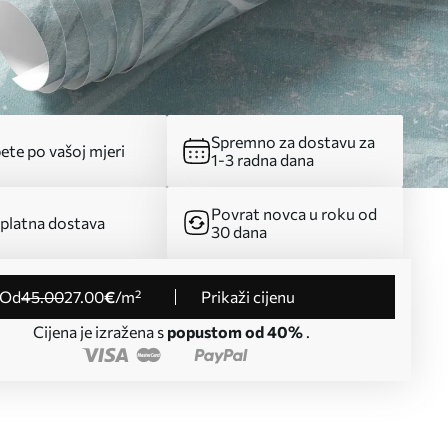
Spremno za dostavu za
ete po vašoj mjeri
1-3 radna dana
Povrat novca u roku od
platna dostava
30 dana
od
45
.00
27
.00
€
/m²
Prikaži cijenu
Cijena je izražena s
popustom od 40%
.