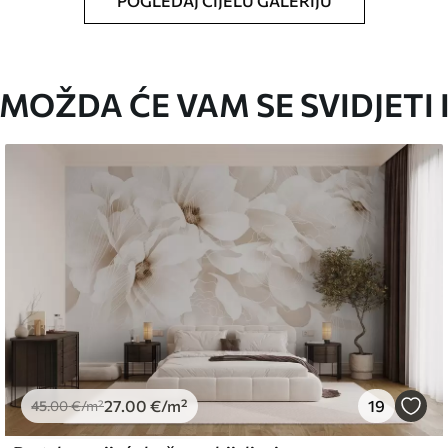
POGLEDAJ CIJELU GALERIJU
oju ste odredili, izrezana na identične trake
i/ili ljepilo za tapete.
MOŽDA ĆE VAM SE SVIDJETI 
iti mekom spužvom. Lakirane tapete mogu se
emium
67
34
.00
€
/m²
27
.00
€
/m²
19
l and Stick
45
.00
€
/m²
67
49
.00
€
/m²