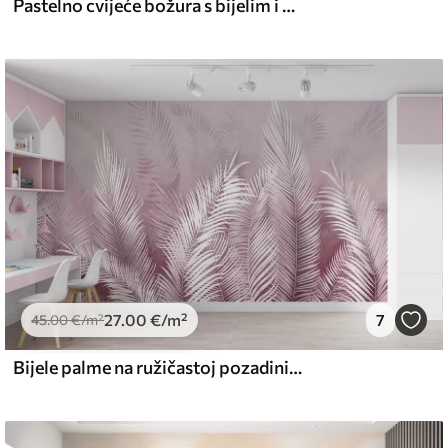
Pastelno cvijeće božura s bijelim i bež delikatnim laticama i bijelim linijama na svijetlo bež pozadini
27
.00
€
/m²
7
45
.00
€
/m²
Bijele palme na ružičastoj pozadini. u ružičastim bojama