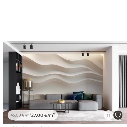
I
27
.00
€
/m²
11
45
.00
€
/m²