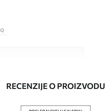
AQ
valitetna materijala, svaki prilagođen
džetima. Više informacija dostupno je u
ka prilagodbe.
RECENZIJE O PROIZVODU