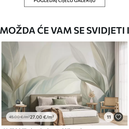
POGLEDAJ CIJELU GALERIJU
oju ste odredili, izrezana na identične trake
i/ili ljepilo za tapete.
MOŽDA ĆE VAM SE SVIDJETI 
iti mekom spužvom. Lakirane tapete mogu se
emium
67
34
.00
€
/m²
27
.00
€
/m²
11
l and Stick
45
.00
€
/m²
67
49
.00
€
/m²