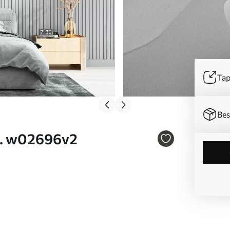
Tap
Bes
br. w02696v2