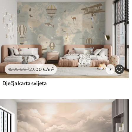
27
.00
€
/m²
7
45
.00
€
/m²
Dječja karta svijeta