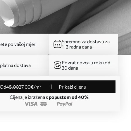
Spremno za dostavu za
ete po vašoj mjeri
1-3 radna dana
Povrat novca u roku od
platna dostava
30 dana
od
45
.00
27
.00
€
/m²
Prikaži cijenu
Cijena je izražena s
popustom od 40%
.