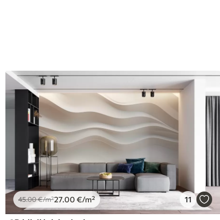
I
27
.00
€
/m²
11
45
.00
€
/m²