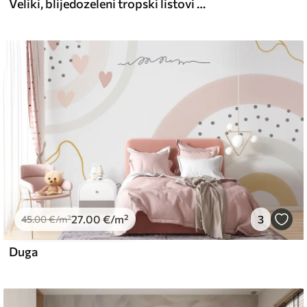
Veliki, blijedozeleni tropski listovi s mekim, pastelnim bojama, teksturirana umjetnost
27
.00
€
/m²
3
45
.00
€
/m²
Duga