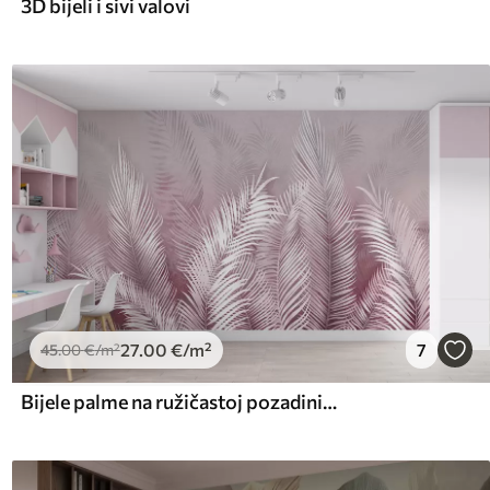
3D bijeli i sivi valovi
27
.00
€
/m²
7
45
.00
€
/m²
Bijele palme na ružičastoj pozadini. u ružičastim bojama