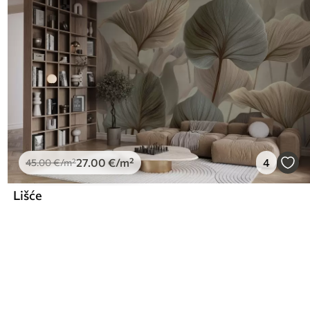
27
.00
€
/m²
4
45
.00
€
/m²
Lišće