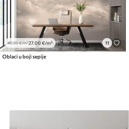
27
.00
€
/m²
11
45
.00
€
/m²
Oblaci u boji sepije