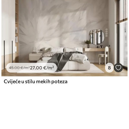
27
.00
€
/m²
8
45
.00
€
/m²
Cvijeće u stilu mekih poteza