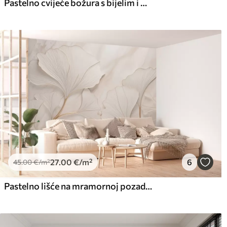
Pastelno cvijeće božura s bijelim i bež delikatnim laticama i bijelim linijama na svijetlo bež pozadini
27
.00
€
/m²
6
45
.00
€
/m²
Pastelno lišće na mramornoj pozadini u bež tonovima