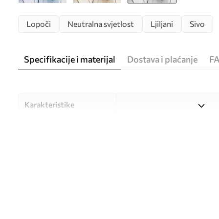
Lopoči
Neutralna svjetlost
Ljiljani
Sivo
Specifikacije i materijal
Dostava i plaćanje
F
Karakteristike
Materijal
Odaberite između tri visokok
različitim prostorijama i bu
nastavku ili tijekom postup
Autor
UWALLS
Broj artikla
w02696v2