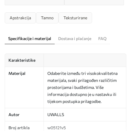
Apstrakcija
Tamno
Teksturirane
Specifikacije i materijal
Dostava i plaćanje
FAQ
Karakteristike
Materijal
Odaberite između tri visokokvalitetna
materijala, svaki prilagođen različitim
prostorijama i budžetima. Više
informacija dostupno je u nastavku ili
tijekom postupka prilagodbe.
Autor
UWALLS
Broj artikla
w05121v5