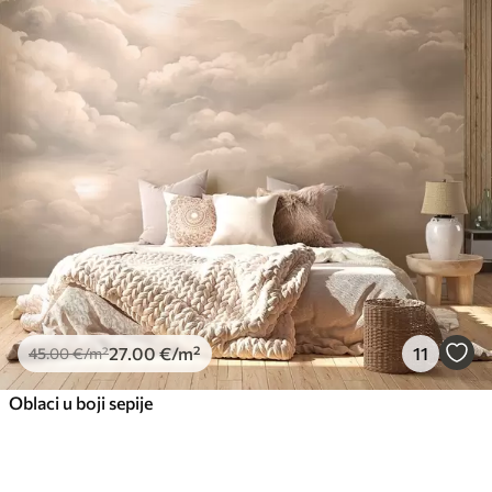
27
.00
€
/m²
11
45
.00
€
/m²
Oblaci u boji sepije