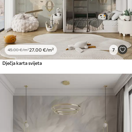
27
.00
€
/m²
7
45
.00
€
/m²
Dječja karta svijeta