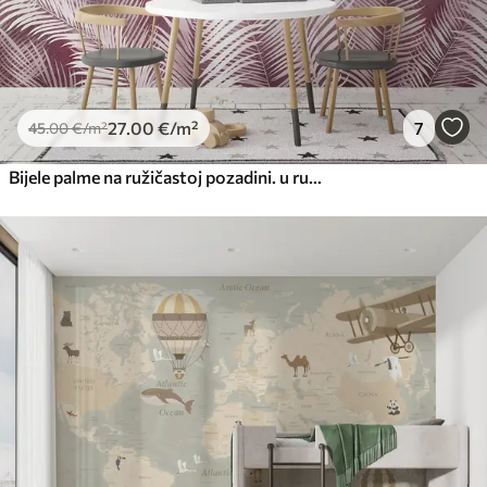
27
.00
€
/m²
7
45
.00
€
/m²
Bijele palme na ružičastoj pozadini. u ružičastim bojama