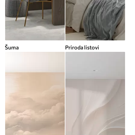
Šuma
Priroda listovi