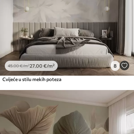
27
.00
€
/m²
8
45
.00
€
/m²
Cvijeće u stilu mekih poteza