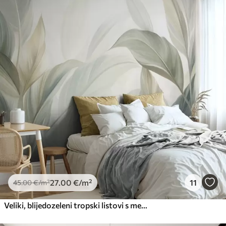
27
.00
€
/m²
11
45
.00
€
/m²
Veliki, blijedozeleni tropski listovi s mekim, pastelnim bojama, teksturirana umjetnost