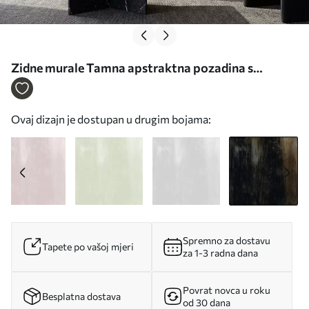
Zidne murale Tamna apstraktna pozadina s
okomitim prugama br. w05121v5
Ovaj dizajn je dostupan u drugim bojama:
Spremno za dostavu
Tapete po vašoj mjeri
za 1-3 radna dana
Povrat novca u roku
Besplatna dostava
od 30 dana