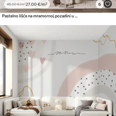
27
.00
€
/m²
6
45
.00
€
/m²
Pastelno lišće na mramornoj pozadini u bež tonovima