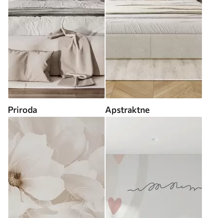
Priroda
Apstraktne