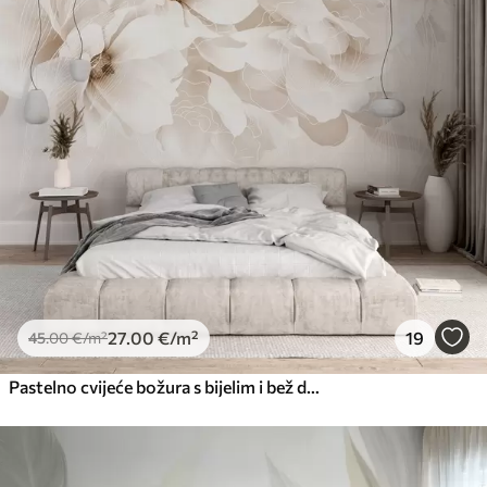
Standard
45
.00
27
.00
€
/m²
Premium
56
.67
34
.00
€
/m²
Premium vinil
66
.67
40
.00
€
/m²
Peel and Stick
81
.67
49
.00
€
/m²
27
.00
€
/m²
19
45
.00
€
/m²
Pastelno cvijeće božura s bijelim i bež delikatnim laticama i bijelim linijama na svijetlo bež pozadini