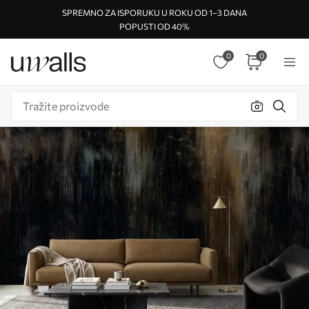
SPREMNO ZA ISPORUKU U ROKU OD 1–3 DANA
POPUSTI OD 40%
0
0