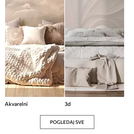
Akvarelni
3d
POGLEDAJ SVE