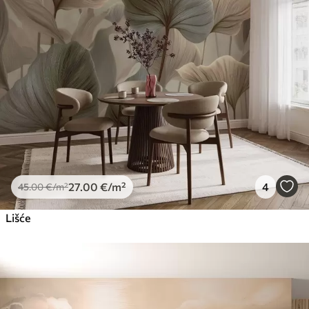
27
.00
€
/m²
4
45
.00
€
/m²
Lišće