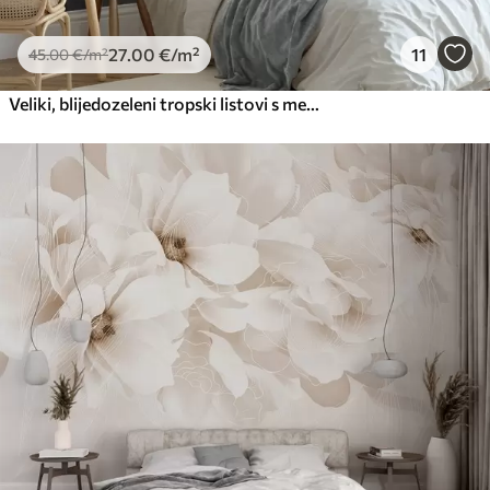
27
.00
€
/m²
11
45
.00
€
/m²
Veliki, blijedozeleni tropski listovi s mekim, pastelnim bojama, teksturirana umjetnost