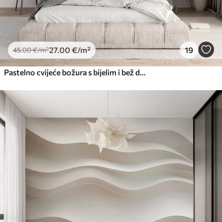
27
.00
€
/m²
19
45
.00
€
/m²
Pastelno cvijeće božura s bijelim i bež delikatnim laticama i bijelim linijama na svijetlo bež pozadini