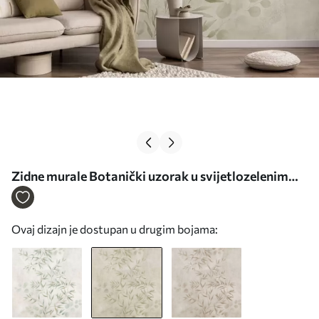
Zidne murale Botanički uzorak u svijetlozelenim
tonovima na teksturiranoj pozadini br. w05424v1
Ovaj dizajn je dostupan u drugim bojama: