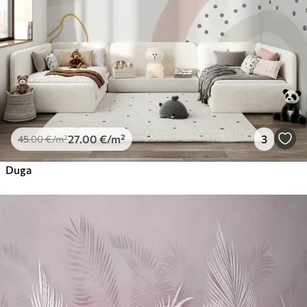
27
.00
€
/m²
3
45
.00
€
/m²
Duga