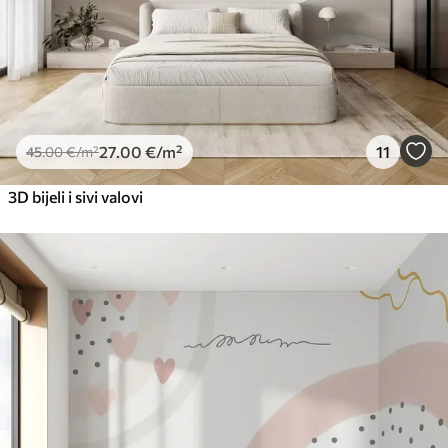
27
.00
€
/m²
11
45
.00
€
/m²
3D bijeli i sivi valovi