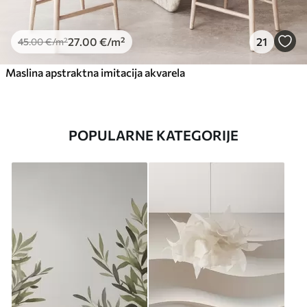
27
.00
€
/m²
21
45
.00
€
/m²
Maslina apstraktna imitacija akvarela
POPULARNE KATEGORIJE