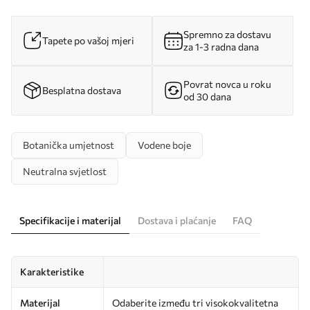
Spremno za dostavu
Tapete po vašoj mjeri
za 1-3 radna dana
Povrat novca u roku
Besplatna dostava
od 30 dana
Botanička umjetnost
Vodene boje
Neutralna svjetlost
Specifikacije i materijal
Dostava i plaćanje
FAQ
Karakteristike
Materijal
Odaberite između tri visokokvalitetna