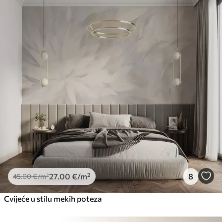
27
.00
€
/m²
8
45
.00
€
/m²
Cvijeće u stilu mekih poteza