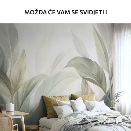
Način primjene
Besprijekorna primjena
MOŽDA ĆE VAM SE SVIDJETI I
Dostupni materijali
Standard
45
.00
27
.00
€
/m²
Premium
56
.67
34
.00
€
/m²
Premium vinil
66
.67
40
.00
€
/m²
Peel and Stick
81
.67
49
.00
€
/m²