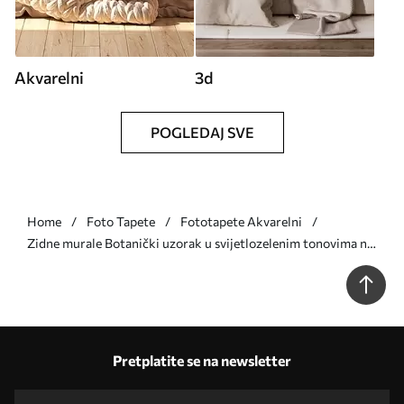
Akvarelni
3d
POGLEDAJ SVE
Home
Foto Tapete
Fototapete Akvarelni
Zidne murale Botanički uzorak u svijetlozelenim tonovima na
teksturiranoj pozadini br. w05424v1
Pretplatite se na newsletter