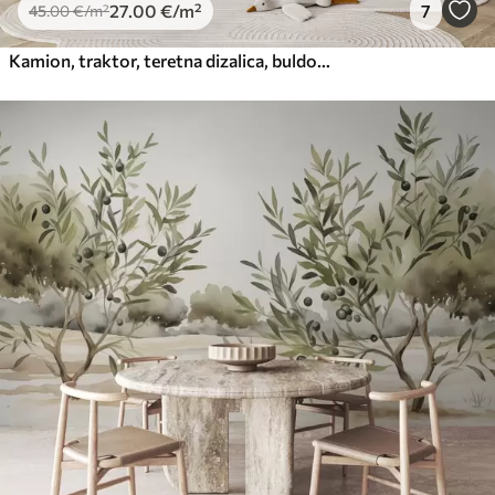
27
.00
€
/m²
7
45
.00
€
/m²
Kamion, traktor, teretna dizalica, buldožer, bager