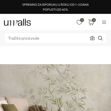
SPREMNO ZA ISPORUKU U ROKU OD 1–3 DANA
POPUSTI OD 40%
0
0