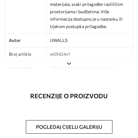
materijala, svaki prilagođen različitim
prostorijama i budžetima. Više
informacija dostupno je u nastavku ili
tijekom postupka prilagodbe.
Autor
UWALLS
Broj artikla
w05424v1
Proizvodnja
Slika se ispisuje u veličini koju ste
odredili, izrezana na identične trake
širine do 50 cm.
RECENZIJE O PROIZVODU
Dodatno
Možete dodati premaz od laka i/ili ljepilo
za tapete.
Čišćenje
Tapete se mogu nježno čistiti mekom
spužvom. Lakirane tapete mogu se čistiti
POGLEDAJ CIJELU GALERIJU
vodom.