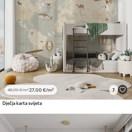
27
.00
€
/m²
7
45
.00
€
/m²
Dječja karta svijeta