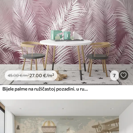
27
.00
€
/m²
7
45
.00
€
/m²
Bijele palme na ružičastoj pozadini. u ružičastim bojama