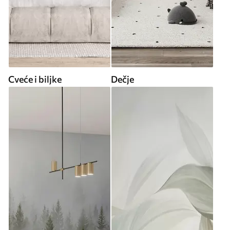
Cveće i biljke
Dečje