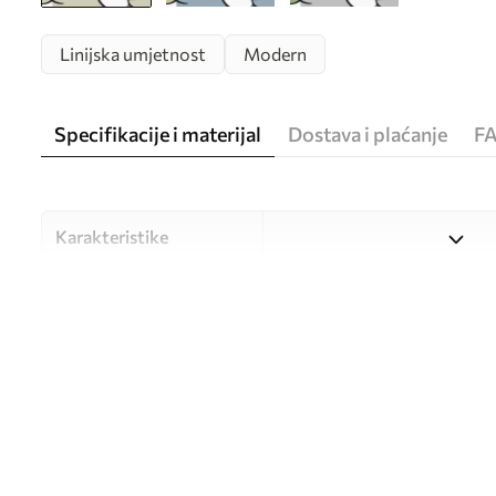
Linijska umjetnost
Modern
Specifikacije i materijal
Dostava i plaćanje
F
Karakteristike
Materijal
Odaberite između tri visokok
različitim prostorijama i bu
nastavku ili tijekom postup
Autor
UWALLS
Broj artikla
w05504