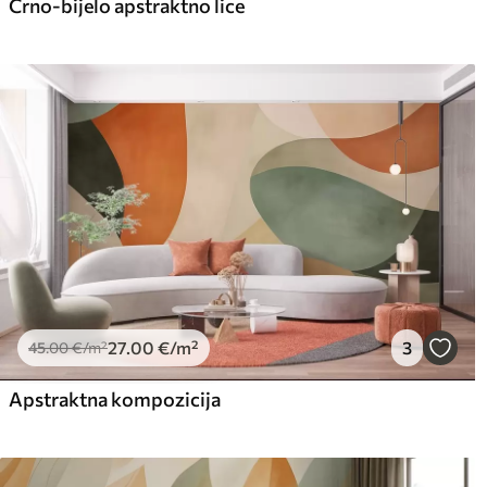
Crno-bijelo apstraktno lice
27
.00
€
/m²
3
45
.00
€
/m²
Apstraktna kompozicija