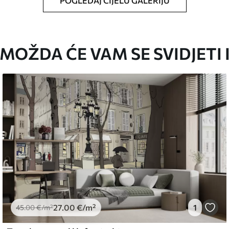
POGLEDAJ CIJELU GALERIJU
oju ste odredili, izrezana na identične trake
i/ili ljepilo za tapete.
MOŽDA ĆE VAM SE SVIDJETI 
iti mekom spužvom. Lakirane tapete mogu se
emium
67
34
.00
€
/m²
27
.00
€
/m²
1
l and Stick
45
.00
€
/m²
67
49
.00
€
/m²