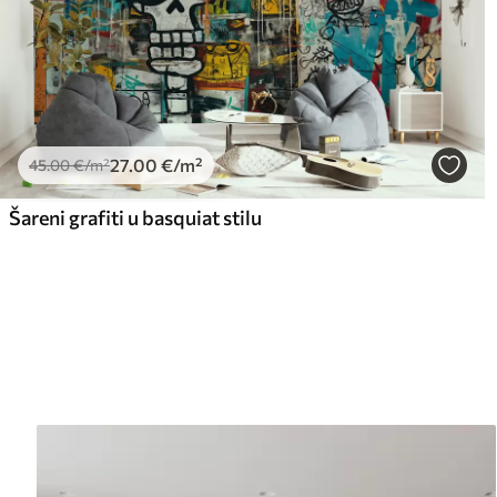
27
.00
€
/m²
45
.00
€
/m²
Šareni grafiti u basquiat stilu