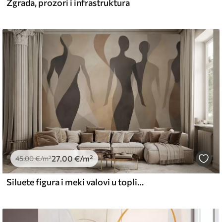
Zgrada, prozori i infrastruktura
27
.00
€
/m²
45
.00
€
/m²
Siluete figura i meki valovi u toplim bež-sivim tonovima