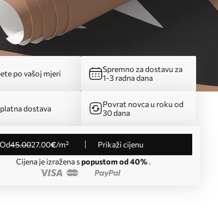
Spremno za dostavu za
ete po vašoj mjeri
1-3 radna dana
Povrat novca u roku od
platna dostava
30 dana
od
45
.00
27
.00
€
/m²
Prikaži cijenu
Cijena je izražena s
popustom od 40%
.