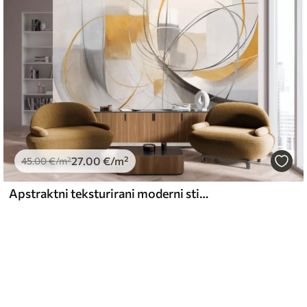
27
.00
€
/m²
45
.00
€
/m²
Apstraktni teksturirani moderni stil slikanja sa zakrivljenim linijama i geometrijskim oblicima u nijansama sive, bijele i narančaste