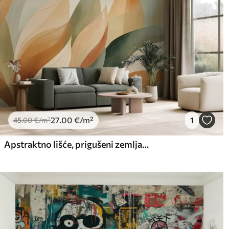
27
.00
€
/m²
1
45
.00
€
/m²
Apstraktno lišće, prigušeni zemljani tonovi zelene, narančaste s nježnim detaljima linija, meka tekstura akvarela