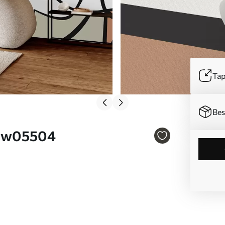
Tap
Bes
r. w05504