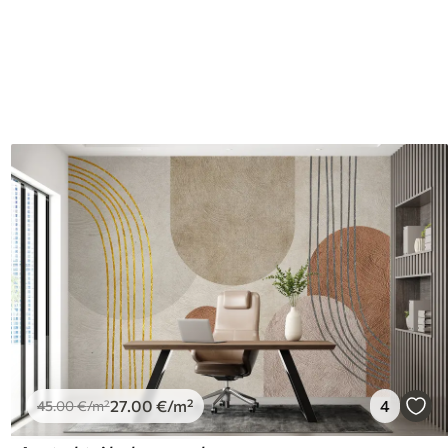
I
27
.00
€
/m²
4
45
.00
€
/m²