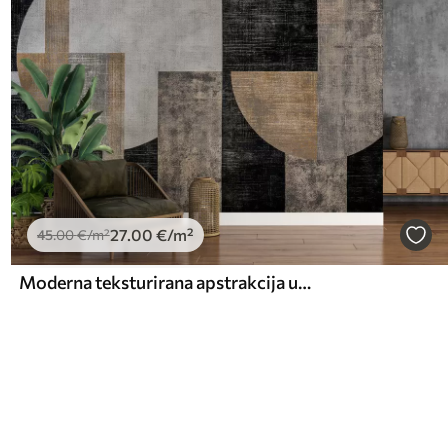
27
.00
€
/m²
45
.00
€
/m²
Moderna teksturirana apstrakcija u crnoj i narančastoj boji