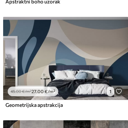
Apstraktni boho uzorak
27
.00
€
/m²
1
45
.00
€
/m²
Geometrijska apstrakcija