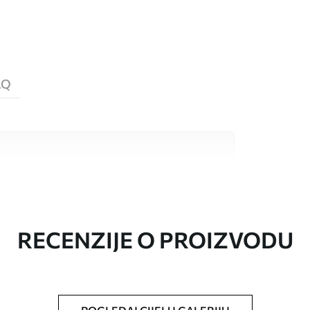
AQ
valitetna materijala, svaki prilagođen
džetima. Više informacija dostupno je u
ka prilagodbe.
RECENZIJE O PROIZVODU