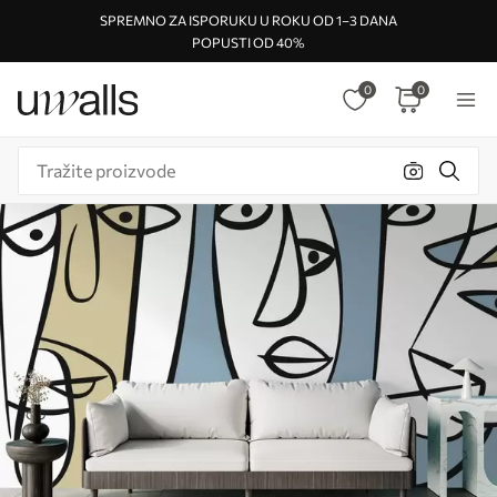
SPREMNO ZA ISPORUKU U ROKU OD 1–3 DANA
POPUSTI OD 40%
0
0