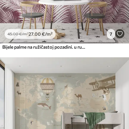
27
.00
€
/m²
7
45
.00
€
/m²
Bijele palme na ružičastoj pozadini. u ružičastim bojama