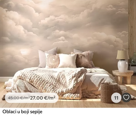
27
.00
€
/m²
11
45
.00
€
/m²
Oblaci u boji sepije