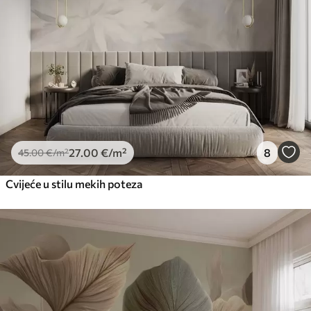
27
.00
€
/m²
8
45
.00
€
/m²
Cvijeće u stilu mekih poteza