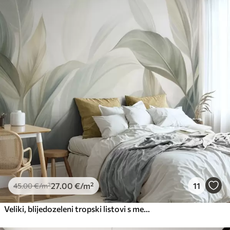
27
.00
€
/m²
11
45
.00
€
/m²
Veliki, blijedozeleni tropski listovi s mekim, pastelnim bojama, teksturirana umjetnost