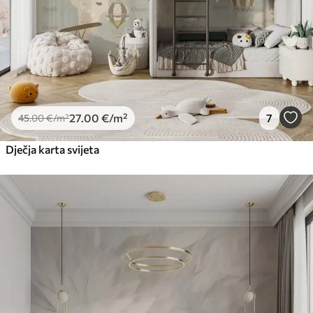
27
.00
€
/m²
7
45
.00
€
/m²
Dječja karta svijeta