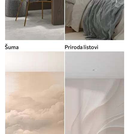
Šuma
Priroda listovi