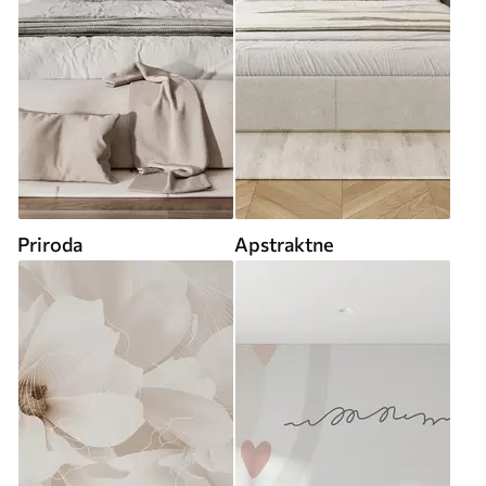
Priroda
Apstraktne