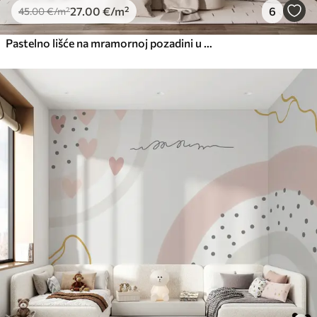
27
.00
€
/m²
6
45
.00
€
/m²
Pastelno lišće na mramornoj pozadini u bež tonovima