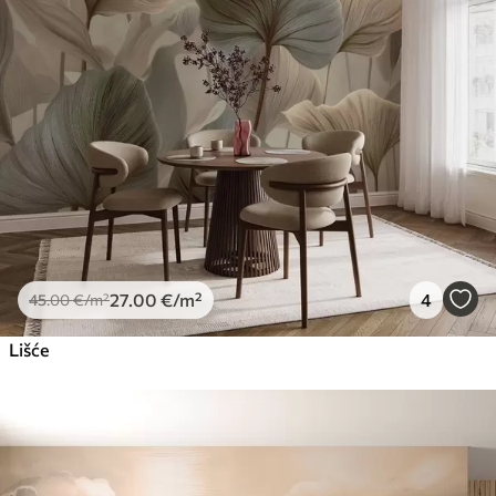
27
.00
€
/m²
4
45
.00
€
/m²
Lišće