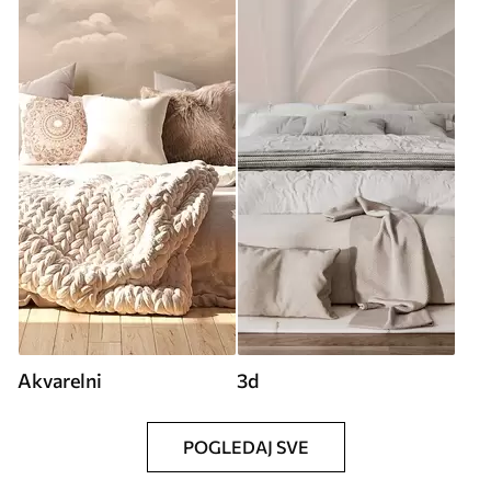
Akvarelni
3d
POGLEDAJ SVE