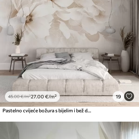
Premium
56
.67
34
.00
€
/m²
Premium vinil
66
.67
40
.00
€
/m²
Peel and Stick
81
.67
49
.00
€
/m²
27
.00
€
/m²
19
45
.00
€
/m²
Pastelno cvijeće božura s bijelim i bež delikatnim laticama i bijelim linijama na svijetlo bež pozadini