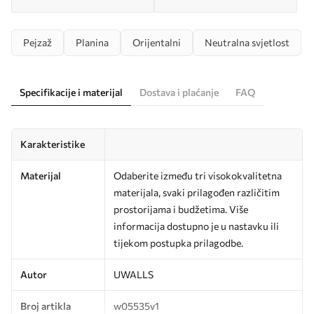
Pejzaž
Planina
Orijentalni
Neutralna svjetlost
Specifikacije i materijal
Dostava i plaćanje
FAQ
Karakteristike
Materijal
Odaberite između tri visokokvalitetna
materijala, svaki prilagođen različitim
prostorijama i budžetima. Više
informacija dostupno je u nastavku ili
tijekom postupka prilagodbe.
Autor
UWALLS
Broj artikla
w05535v1