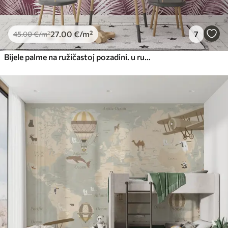
27
.00
€
/m²
7
45
.00
€
/m²
Bijele palme na ružičastoj pozadini. u ružičastim bojama