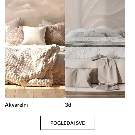
Akvarelni
3d
POGLEDAJ SVE