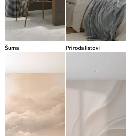
Šuma
Priroda listovi