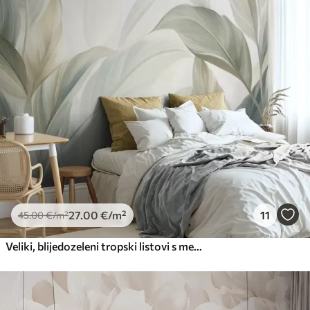
Premium
56
.67
34
.00
€
/m²
Premium vinil
66
.67
40
.00
€
/m²
Peel and Stick
81
.67
49
.00
€
/m²
27
.00
€
/m²
11
45
.00
€
/m²
Veliki, blijedozeleni tropski listovi s mekim, pastelnim bojama, teksturirana umjetnost