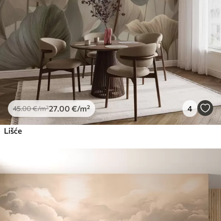
27
.00
€
/m²
4
45
.00
€
/m²
Lišće