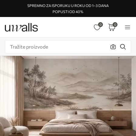
SPREMNO ZA ISPORUKU U ROKU OD 1–3 DANA
POPUSTI OD 40%
0
0