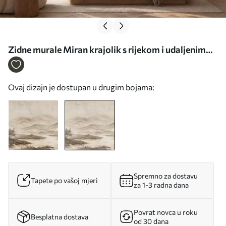
Zidne murale Miran krajolik s rijekom i udaljenim
planinama br. w05535v1
Ovaj dizajn je dostupan u drugim bojama:
Spremno za dostavu
Tapete po vašoj mjeri
za 1-3 radna dana
Povrat novca u roku
Besplatna dostava
od 30 dana