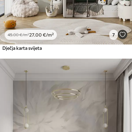
27
.00
€
/m²
7
45
.00
€
/m²
Dječja karta svijeta