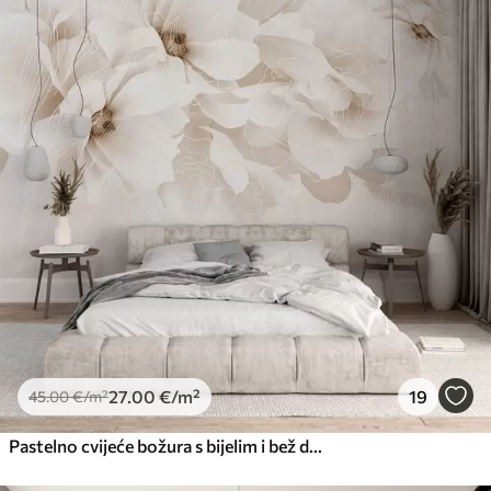
27
.00
€
/m²
19
45
.00
€
/m²
Pastelno cvijeće božura s bijelim i bež delikatnim laticama i bijelim linijama na svijetlo bež pozadini