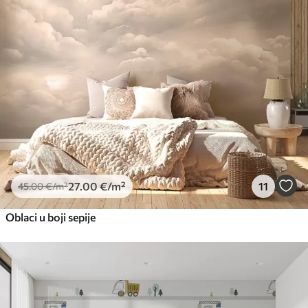
27
.00
€
/m²
11
45
.00
€
/m²
Oblaci u boji sepije