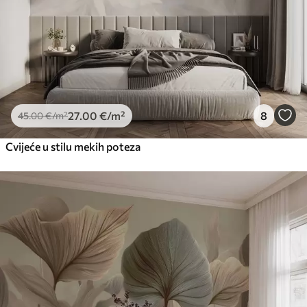
27
.00
€
/m²
8
45
.00
€
/m²
Cvijeće u stilu mekih poteza