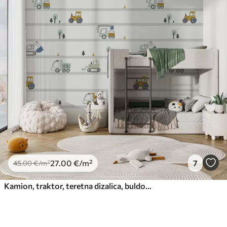
27
.00
€
/m²
7
45
.00
€
/m²
Kamion, traktor, teretna dizalica, buldožer, bager