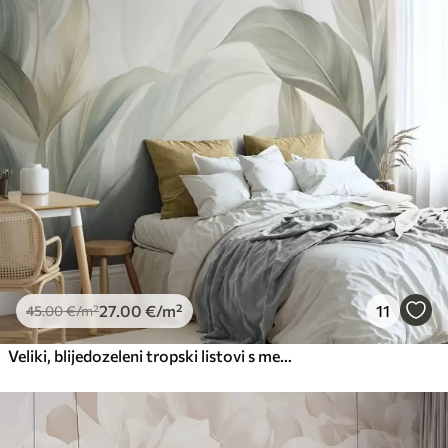
Premium
56
.67
34
.00
€
/m²
Premium vinil
66
.67
40
.00
€
/m²
Peel and Stick
81
.67
49
.00
€
/m²
27
.00
€
/m²
11
45
.00
€
/m²
Veliki, blijedozeleni tropski listovi s mekim, pastelnim bojama, teksturirana umjetnost