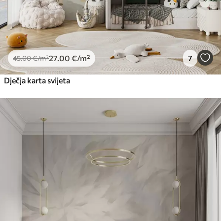
27
.00
€
/m²
7
45
.00
€
/m²
Dječja karta svijeta