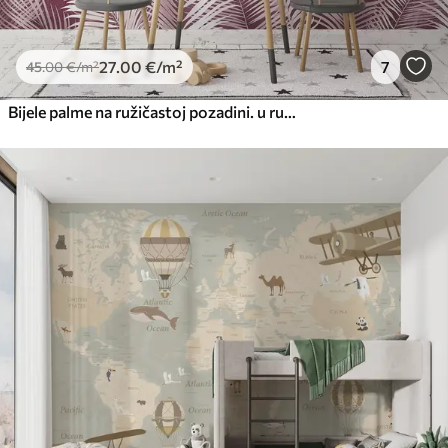
27
.00
€
/m²
7
45
.00
€
/m²
Bijele palme na ružičastoj pozadini. u ružičastim bojama