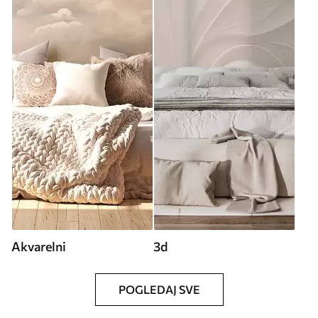
Akvarelni
3d
POGLEDAJ SVE