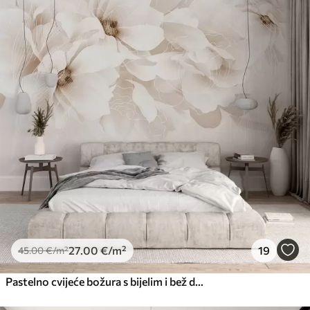
27
.00
€
/m²
19
45
.00
€
/m²
Pastelno cvijeće božura s bijelim i bež delikatnim laticama i bijelim linijama na svijetlo bež pozadini