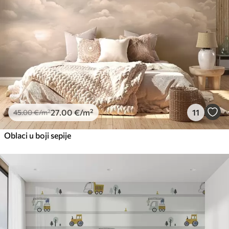
27
.00
€
/m²
11
45
.00
€
/m²
Oblaci u boji sepije