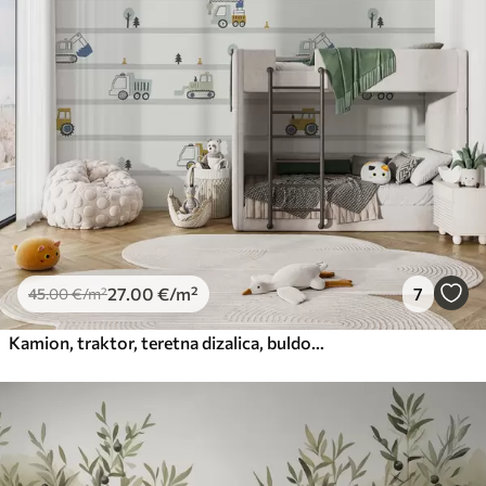
27
.00
€
/m²
7
45
.00
€
/m²
Kamion, traktor, teretna dizalica, buldožer, bager