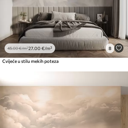
27
.00
€
/m²
8
45
.00
€
/m²
Cvijeće u stilu mekih poteza