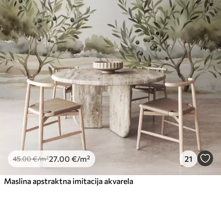
27
.00
€
/m²
21
45
.00
€
/m²
Maslina apstraktna imitacija akvarela