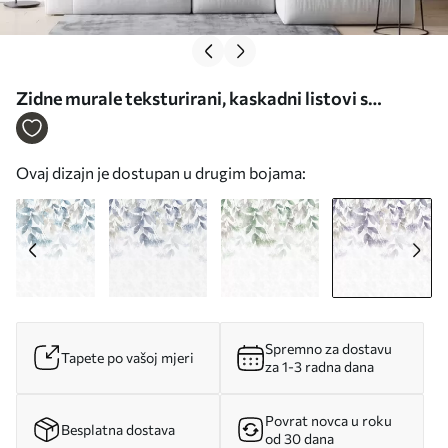
Zidne murale teksturirani, kaskadni listovi s
cvjetovima u nijansama ljubičaste i bež br.
w05565v3
Ovaj dizajn je dostupan u drugim bojama:
Spremno za dostavu
Tapete po vašoj mjeri
za 1-3 radna dana
Povrat novca u roku
Besplatna dostava
od 30 dana