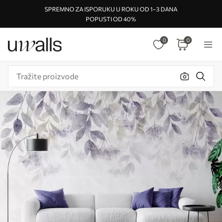
SPREMNO ZA ISPORUKU U ROKU OD 1–3 DANA
POPUSTI OD 40%
0
0