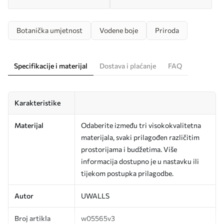
Botanička umjetnost
Vodene boje
Priroda
Specifikacije i materijal
Dostava i plaćanje
FAQ
Karakteristike
Materijal
Odaberite između tri visokokvalitetna
materijala, svaki prilagođen različitim
prostorijama i budžetima. Više
informacija dostupno je u nastavku ili
tijekom postupka prilagodbe.
Autor
UWALLS
Broj artikla
w05565v3