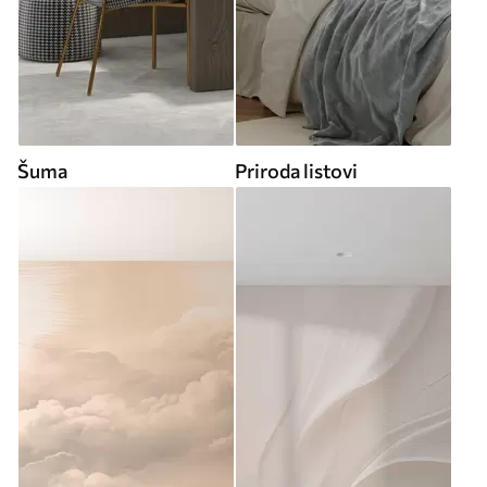
Šuma
Priroda listovi