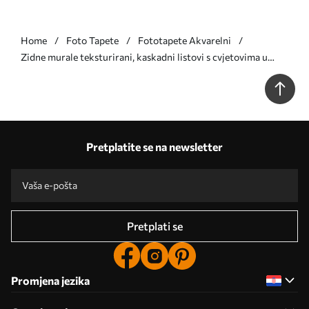
Home
Foto Tapete
Fototapete Akvarelni
Zidne murale teksturirani, kaskadni listovi s cvjetovima u
nijansama ljubičaste i bež br. w05565v3
Pretplatite se na newsletter
Pretplati se
Promjena jezika