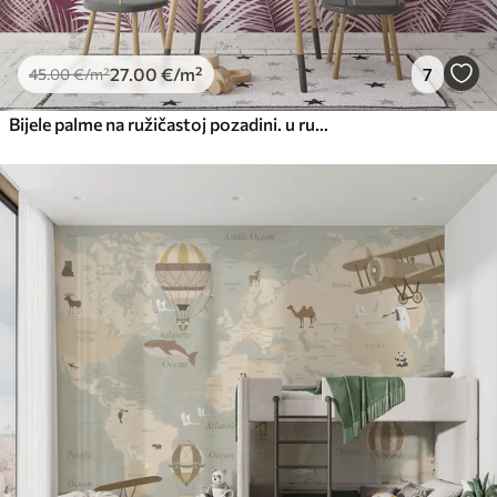
27
.00
€
/m²
7
45
.00
€
/m²
Bijele palme na ružičastoj pozadini. u ružičastim bojama