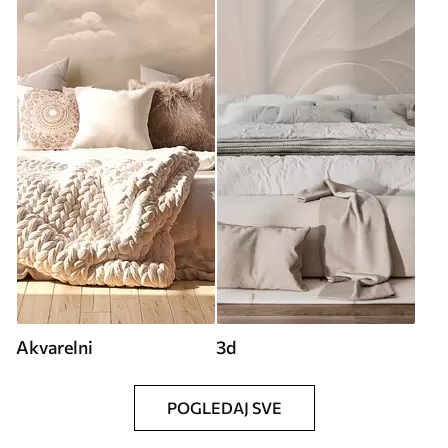
Akvarelni
3d
POGLEDAJ SVE