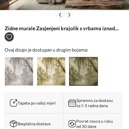
Zidne murale Zasjenjeni krajolik s vrbama iznad
vode br. w05631v2
Ovaj dizajn je dostupan u drugim bojama:
Spremno za dostavu
Tapete po vašoj mjeri
za 1-3 radna dana
Povrat novca u roku
Besplatna dostava
od 30 dana