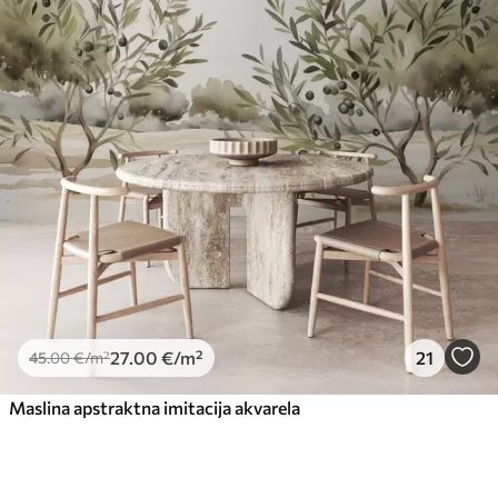
27
.00
€
/m²
21
45
.00
€
/m²
Maslina apstraktna imitacija akvarela