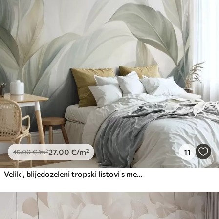
Premium
56
.67
34
.00
€
/m²
Premium vinil
66
.67
40
.00
€
/m²
Peel and Stick
81
.67
49
.00
€
/m²
27
.00
€
/m²
11
45
.00
€
/m²
Veliki, blijedozeleni tropski listovi s mekim, pastelnim bojama, teksturirana umjetnost