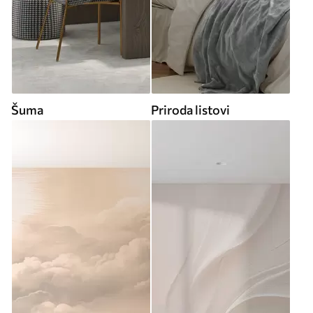
Šuma
Priroda listovi