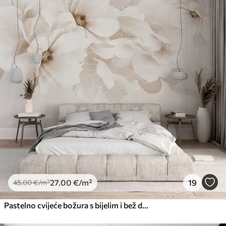
27
.00
€
/m²
19
45
.00
€
/m²
Pastelno cvijeće božura s bijelim i bež delikatnim laticama i bijelim linijama na svijetlo bež pozadini