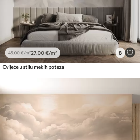
27
.00
€
/m²
8
45
.00
€
/m²
Cvijeće u stilu mekih poteza