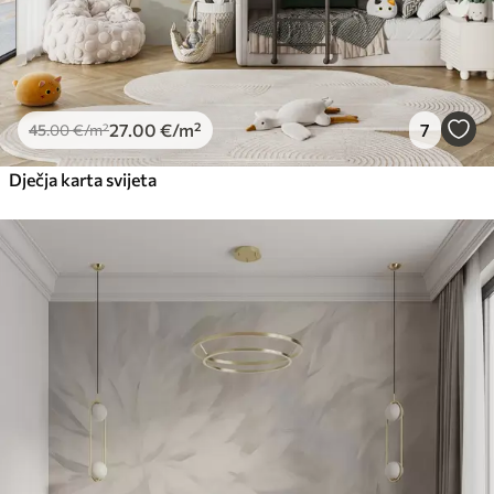
27
.00
€
/m²
7
45
.00
€
/m²
Dječja karta svijeta