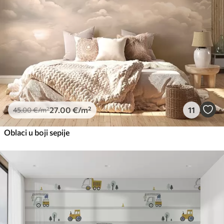
27
.00
€
/m²
11
45
.00
€
/m²
Oblaci u boji sepije