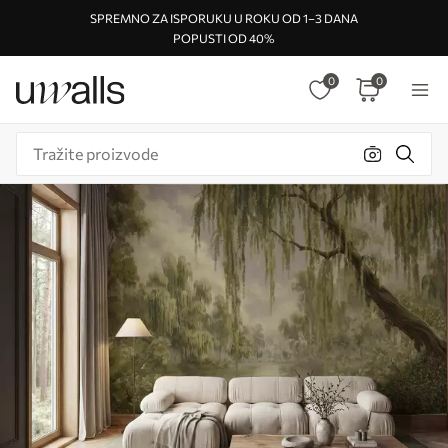
SPREMNO ZA ISPORUKU U ROKU OD 1–3 DANA
POPUSTI OD 40%
0
0