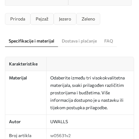
Priroda
Pejzaž
Jezero
Zeleno
Specifikacije i materijal
Dostava i plaćanje
FAQ
Karakteristike
Materijal
Odaberite između tri visokokvalitetna
materijala, svaki prilagođen različitim
prostorijama i budžetima. Više
informacija dostupno je u nastavku ili
tijekom postupka prilagodbe.
Autor
UWALLS
Broj artikla
w05631v2