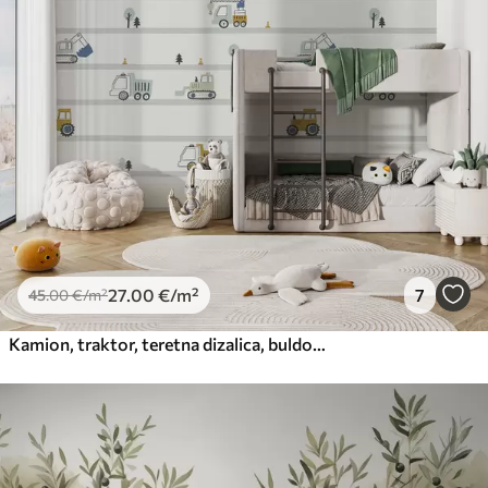
27
.00
€
/m²
7
45
.00
€
/m²
Kamion, traktor, teretna dizalica, buldožer, bager