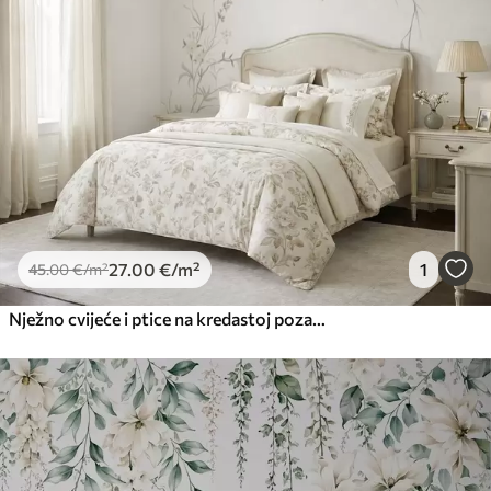
27
.00
€
/m²
1
45
.00
€
/m²
Nježno cvijeće i ptice na kredastoj pozadini