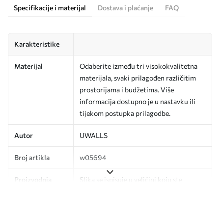
Specifikacije i materijal
Dostava i plaćanje
FAQ
Karakteristike
Materijal
Odaberite između tri visokokvalitetna
materijala, svaki prilagođen različitim
prostorijama i budžetima. Više
informacija dostupno je u nastavku ili
tijekom postupka prilagodbe.
Autor
UWALLS
Broj artikla
w05694
Proizvodnja
Slika se ispisuje u veličini koju ste
odredili, izrezana na identične trake
širine do 50 cm.