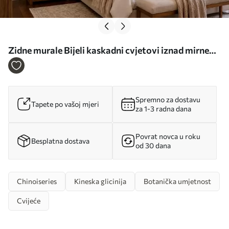
Zidne murale Bijeli kaskadni cvjetovi iznad mirne
vode br. w05694
Spremno za dostavu
Tapete po vašoj mjeri
za 1-3 radna dana
Povrat novca u roku
Besplatna dostava
od 30 dana
Chinoiseries
Kineska glicinija
Botanička umjetnost
Cvijeće