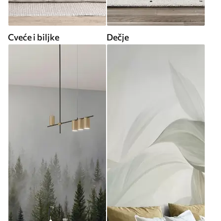
Cveće i biljke
Dečje