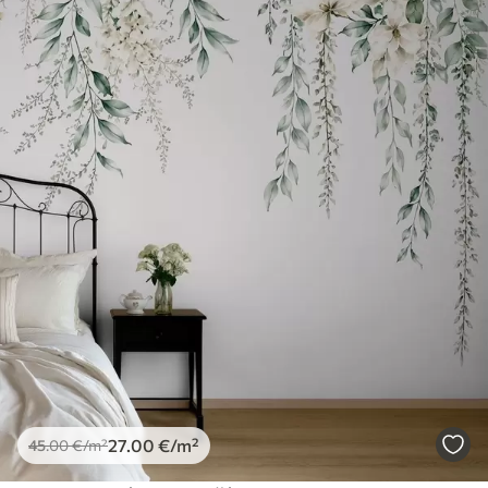
27
.00
€
/m²
45
.00
€
/m²