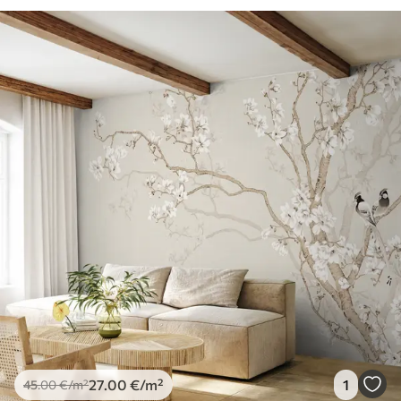
27
.00
€
/m²
1
45
.00
€
/m²