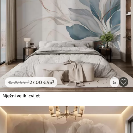
27
.00
€
/m²
5
45
.00
€
/m²
Nježni veliki cvijet