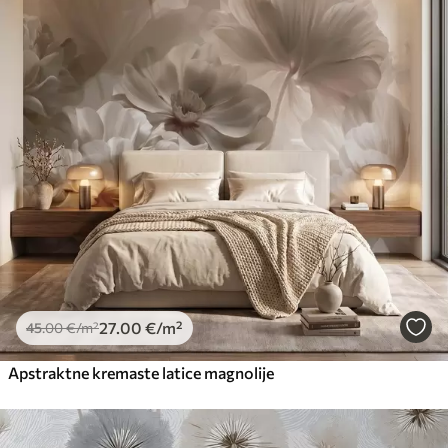
27
.00
€
/m²
45
.00
€
/m²
Apstraktne kremaste latice magnolije