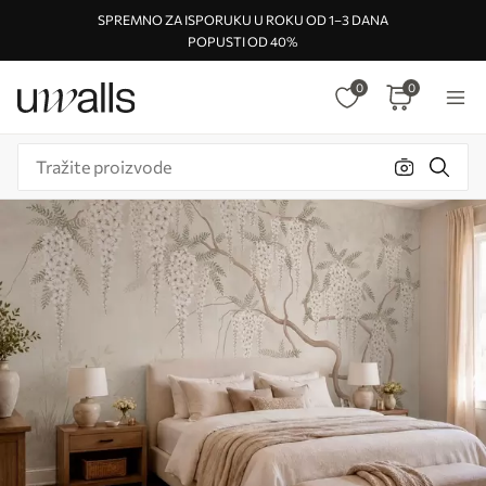
SPREMNO ZA ISPORUKU U ROKU OD 1–3 DANA
POPUSTI OD 40%
0
0