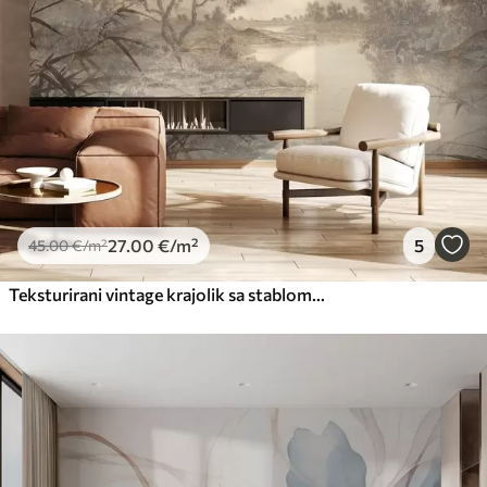
27
.00
€
/m²
5
45
.00
€
/m²
Teksturirani vintage krajolik sa stablom u blizini rijeke i oblačnim nebom, umjetnost prirode u tonovima sepije