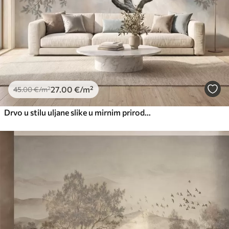
27
.00
€
/m²
45
.00
€
/m²
Drvo u stilu uljane slike u mirnim prirodnim sivo-bež tonovima