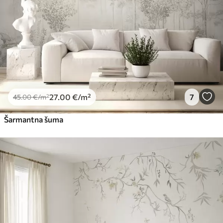
Premium vinil
66
.67
40
.00
€
/m²
Peel and Stick
81
.67
49
.00
€
/m²
27
.00
€
/m²
7
45
.00
€
/m²
Šarmantna šuma