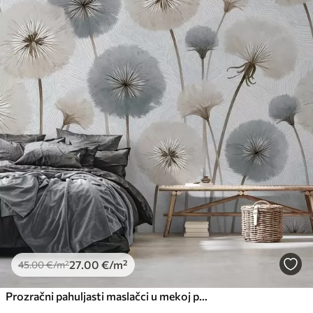
27
.00
€
/m²
45
.00
€
/m²
Prozračni pahuljasti maslačci u mekoj prirodnoj paleti