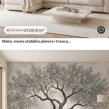
27
.00
€
/m²
45
.00
€
/m²
Meke, visoke stabljike pšenice i trave pod oblačnim nebom