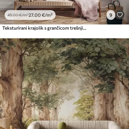
27
.00
€
/m²
9
45
.00
€
/m²
Teksturirani krajolik s grančicom trešnjinog cvijeta, ružičastim lišćem, mekom, maglovitom pozadinom