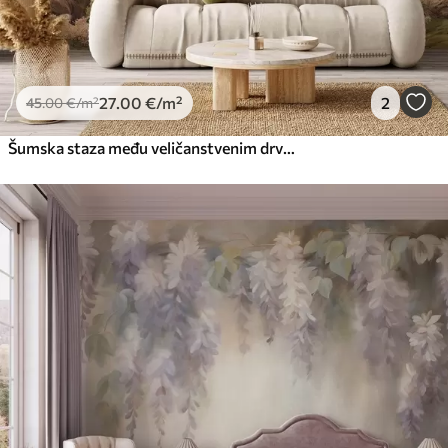
27
.00
€
/m²
2
45
.00
€
/m²
Šumska staza među veličanstvenim drvećem u stilu akvarela