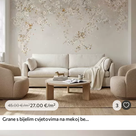
27
.00
€
/m²
3
45
.00
€
/m²
Grane s bijelim cvjetovima na mekoj bež pozadini