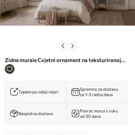
Zidne murale Cvjetni ornament na teksturiranoj
svijetloj pozadini br. w05698
Spremno za dostavu
Tapete po vašoj mjeri
za 1-3 radna dana
Povrat novca u roku
Besplatna dostava
od 30 dana