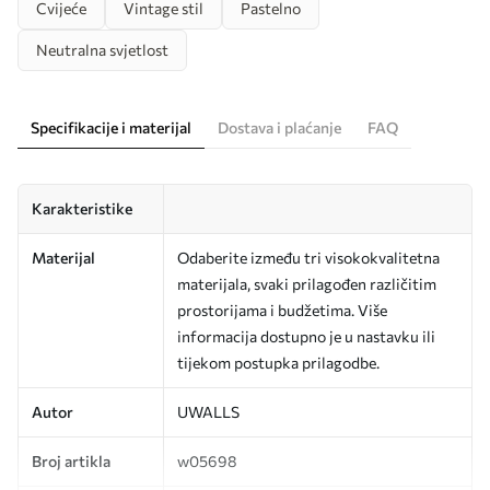
Cvijeće
Vintage stil
Pastelno
Neutralna svjetlost
Specifikacije i materijal
Dostava i plaćanje
FAQ
Karakteristike
Materijal
Odaberite između tri visokokvalitetna
materijala, svaki prilagođen različitim
prostorijama i budžetima. Više
informacija dostupno je u nastavku ili
tijekom postupka prilagodbe.
Autor
UWALLS
Broj artikla
w05698