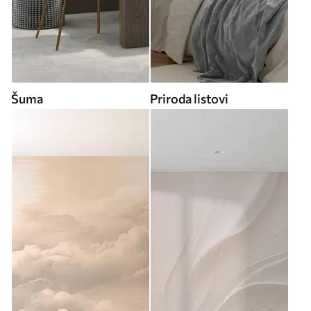
Šuma
Priroda listovi