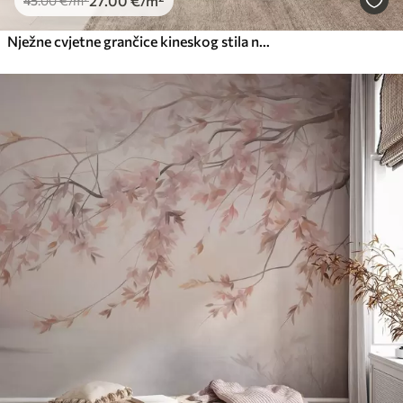
27
.00
€
/m²
45
.00
€
/m²
Nježne cvjetne grančice kineskog stila na svijetloj pozadini