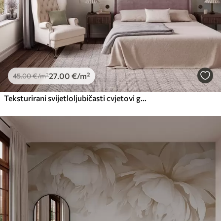
27
.00
€
/m²
45
.00
€
/m²
Teksturirani svijetloljubičasti cvjetovi glicinije vise sa zelenim lišćem, pastelna pozadina