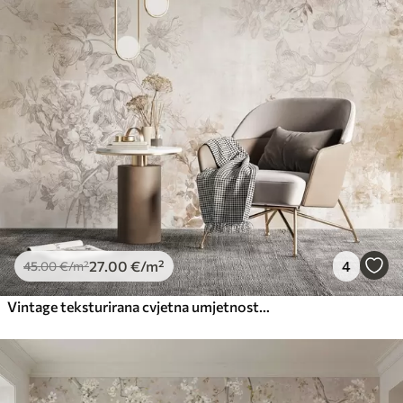
Premium
56
.67
34
.00
€
/m²
Premium vinil
66
.67
40
.00
€
/m²
Peel and Stick
81
.67
49
.00
€
/m²
27
.00
€
/m²
4
45
.00
€
/m²
Vintage teksturirana cvjetna umjetnost s ilustracijama nježnog vrtnog cvijeća i lišća u stilu crtanja, mekim pastelnim bež i sepia tonovima