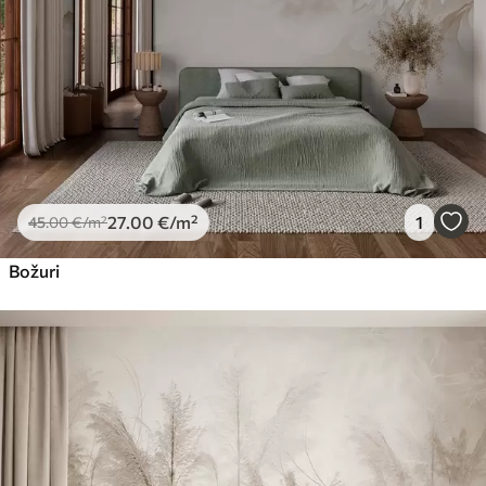
27
.00
€
/m²
1
45
.00
€
/m²
Božuri