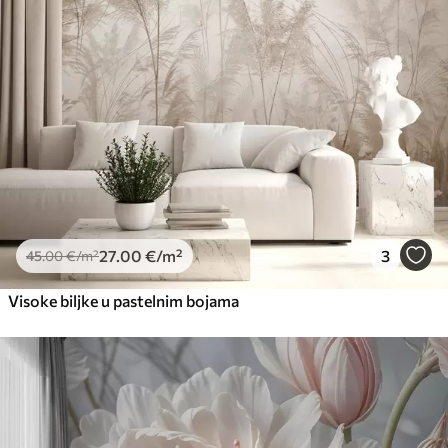
27
.00
€
/m²
3
45
.00
€
/m²
Visoke biljke u pastelnim bojama