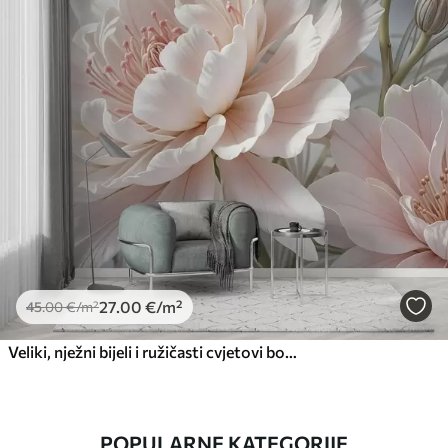
27
.00
€
/m²
45
.00
€
/m²
Veliki, nježni bijeli i ružičasti cvjetovi božura s mekim, pahuljastim laticama na zamućenoj sivoj pozadini
POPULARNE KATEGORIJE