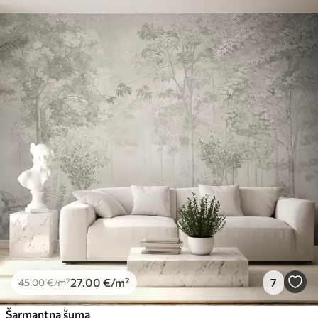
27
.00
€
/m²
7
45
.00
€
/m²
Šarmantna šuma