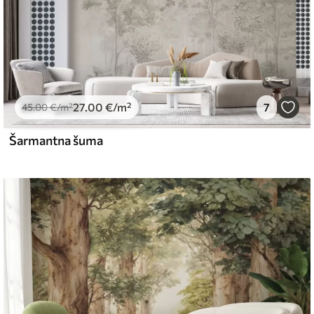
27
.00
€
/m²
7
45
.00
€
/m²
Šarmantna šuma