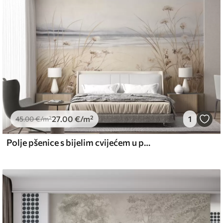
emium
67
34
.00
€
/m²
27
.00
€
/m²
1
l and Stick
45
.00
€
/m²
67
49
.00
€
/m²
Polje pšenice s bijelim cvijećem u prvom planu, plaža i ocean u pozadini, neutralne pastelne prigušene boje