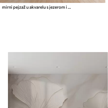
mirni pejzaž u akvarelu s jezerom i stablom u cvatu