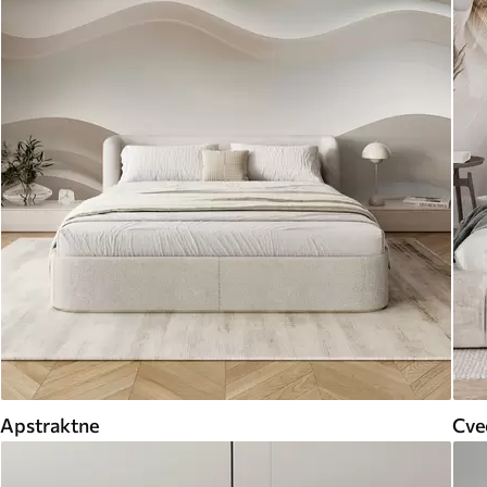
Apstraktne
Cveć