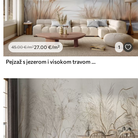
27
.00
€
/m²
1
45
.00
€
/m²
Pejzaž s jezerom i visokom travom u prvom planu, planine u pozadini, meke boje, teksturirano