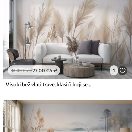
27
.00
€
/m²
1
45
.00
€
/m²
Visoki bež vlati trave, klasići koji se njišu na vjetru na mekoj, svijetloj pozadini