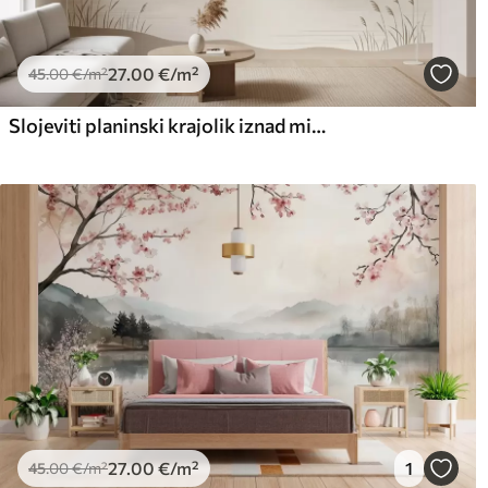
27
.00
€
/m²
45
.00
€
/m²
Slojeviti planinski krajolik iznad mirnog jezera u toploj bež paleti
27
.00
€
/m²
1
45
.00
€
/m²