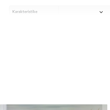
Karakteristike
Materijal
Odaberite između tri visokok
različitim prostorijama i bu
nastavku ili tijekom postup
Autor
UWALLS
Broj artikla
w05704
Proizvodnja
Slika se ispisuje u veličini k
širine do 50 cm.
Dodatno
Možete dodati premaz od laka 
Čišćenje
Tapete se mogu nježno čist
čistiti vodom.