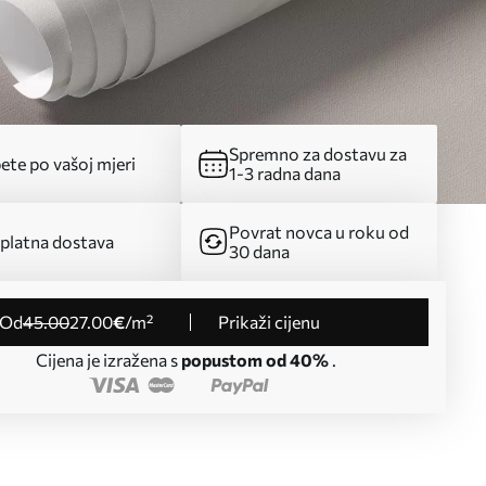
Spremno za dostavu za
ete po vašoj mjeri
1-3 radna dana
Povrat novca u roku od
platna dostava
30 dana
od
45
.00
27
.00
€
/m²
Prikaži cijenu
Cijena je izražena s
popustom od 40%
.