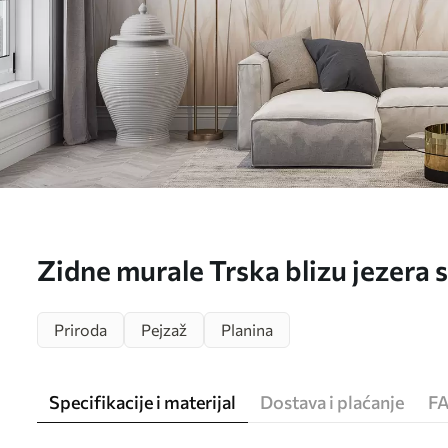
Zidne murale Trska blizu jezera 
imitacija slike br. w05704
Priroda
Pejzaž
Planina
Specifikacije i materijal
Dostava i plaćanje
F