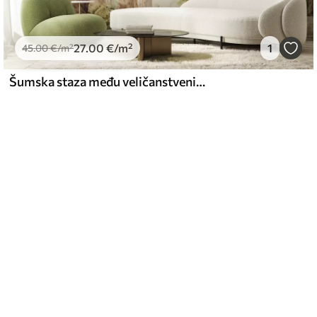
27
.00
€
/m²
1
45
.00
€
/m²
Šumska staza među veličanstvenim drvećem u stilu akvarela