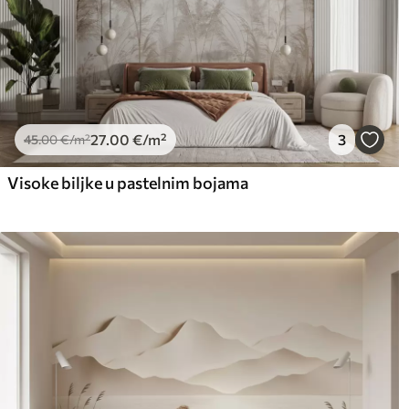
27
.00
€
/m²
3
45
.00
€
/m²
Visoke biljke u pastelnim bojama