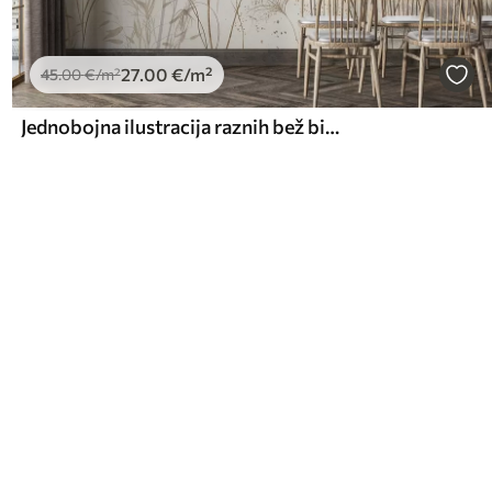
27
.00
€
/m²
45
.00
€
/m²
Jednobojna ilustracija raznih bež biljaka i klasića s nježnim, tankim linijama i teksturama