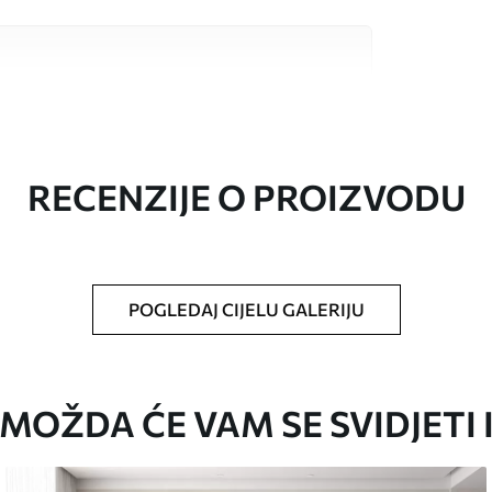
valitetna materijala, svaki prilagođen
džetima. Više informacija dostupno je u
ka prilagodbe.
RECENZIJE O PROIZVODU
POGLEDAJ CIJELU GALERIJU
oju ste odredili, izrezana na identične trake
i/ili ljepilo za tapete.
MOŽDA ĆE VAM SE SVIDJETI 
iti mekom spužvom. Lakirane tapete mogu se