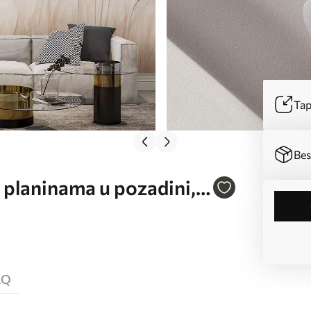
Tap
Bes
s planinama u pozadini,
AQ