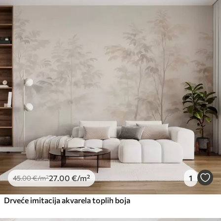
27
.00
€
/m²
1
45
.00
€
/m²
Drveće imitacija akvarela toplih boja