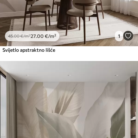
27
.00
€
/m²
1
45
.00
€
/m²
Svijetlo apstraktno lišće