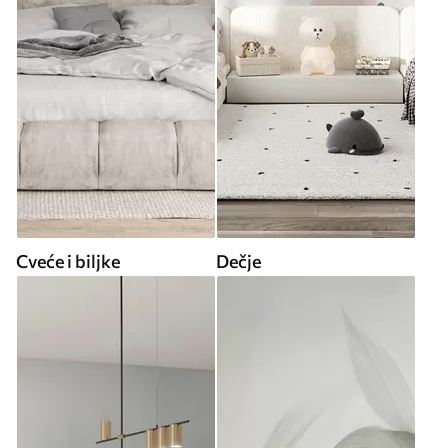
Cveće i biljke
Dečje