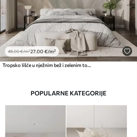
27
.00
€
/m²
45
.00
€
/m²
Tropsko lišće u nježnim bež i zelenim tonovima, s efektom akvarela i nježnim prijelazima boja
POPULARNE KATEGORIJE