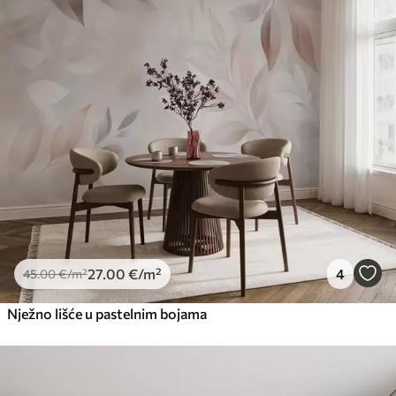
27
.00
€
/m²
4
45
.00
€
/m²
Nježno lišće u pastelnim bojama