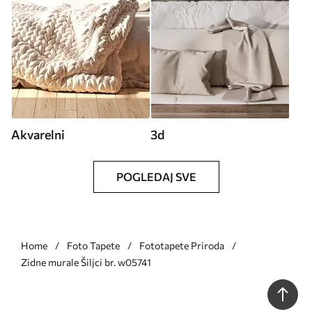
Akvarelni
3d
POGLEDAJ SVE
Home
Foto Tapete
Fototapete Priroda
Zidne murale Šiljci br. w05741