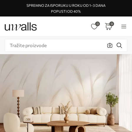
SPREMNO ZA ISPORUKU U ROKU OD 1–3 DANA
POPUSTI OD 40%
0
0