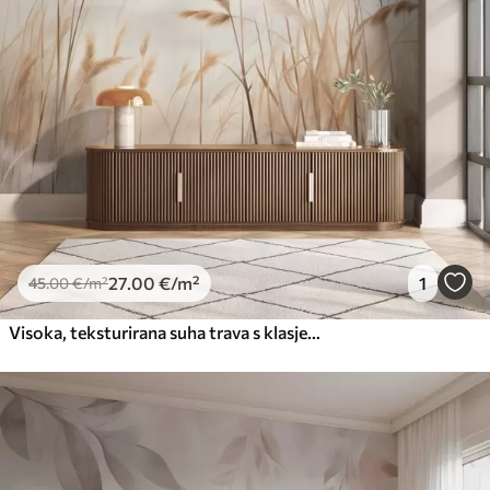
27
.00
€
/m²
1
45
.00
€
/m²
Visoka, teksturirana suha trava s klasjem pšenice u polju na mekoj, blijedoj pozadini