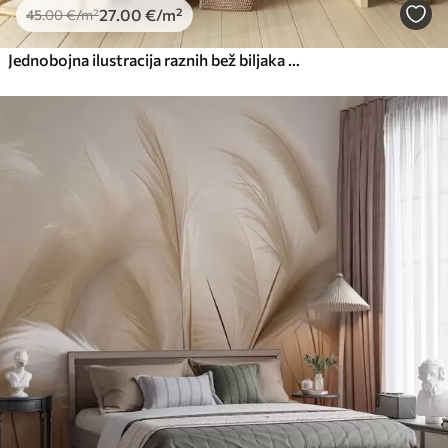
27
.00
€
/m²
45
.00
€
/m²
Jednobojna ilustracija raznih bež biljaka i klasića s nježnim, tankim linijama i teksturama