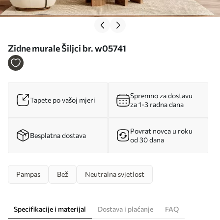
Zidne murale Šiljci br. w05741
Spremno za dostavu
Tapete po vašoj mjeri
za 1-3 radna dana
Povrat novca u roku
Besplatna dostava
od 30 dana
Pampas
Bež
Neutralna svjetlost
Specifikacije i materijal
Dostava i plaćanje
FAQ