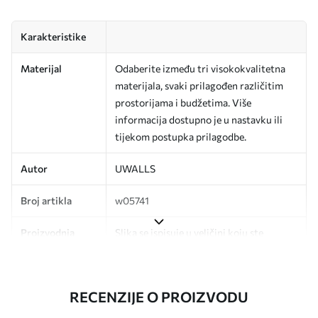
Karakteristike
Materijal
Odaberite između tri visokokvalitetna
materijala, svaki prilagođen različitim
prostorijama i budžetima. Više
informacija dostupno je u nastavku ili
tijekom postupka prilagodbe.
Autor
UWALLS
Broj artikla
w05741
Proizvodnja
Slika se ispisuje u veličini koju ste
odredili, izrezana na identične trake
širine do 50 cm.
RECENZIJE O PROIZVODU
Dodatno
Možete dodati premaz od laka i/ili ljepilo
za tapete.