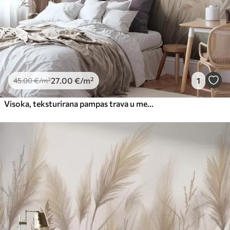
66
.67
40
.00
€
/m²
Peel and Stick
81
.67
49
.00
€
/m²
27
.00
€
/m²
1
45
.00
€
/m²
Visoka, teksturirana pampas trava u mekim, toplim, neutralnim tonovima, s mutnom, svijetlom pozadinom