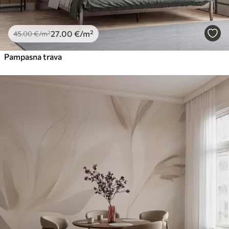
27
.00
€
/m²
45
.00
€
/m²
Pampasna trava