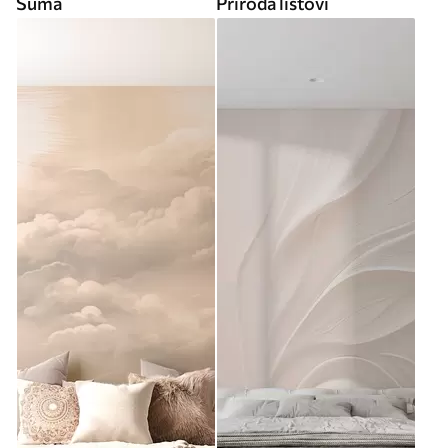
Šuma
Priroda listovi