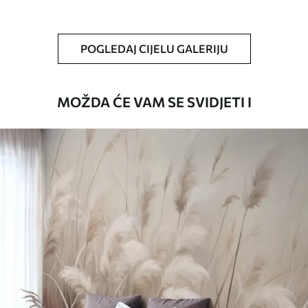
Čišćenje
Tapete se mogu nježno čistiti mekom
spužvom. Lakirane tapete mogu se čistiti
POGLEDAJ CIJELU GALERIJU
vodom.
Način primjene
Besprijekorna primjena
MOŽDA ĆE VAM SE SVIDJETI I
Dostupni materijali
Standard
45
.00
27
.00
€
/m²
Premium
56
.67
34
.00
€
/m²
Premium vinil