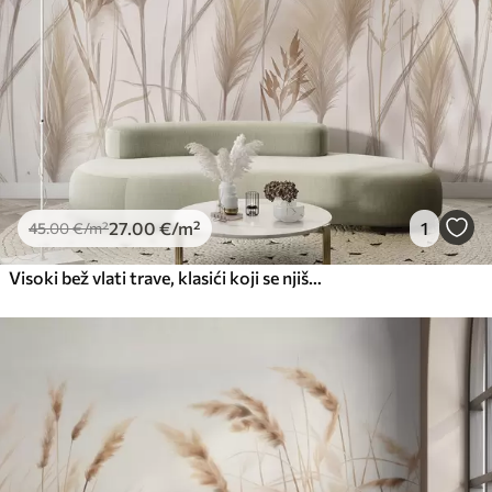
27
.00
€
/m²
1
45
.00
€
/m²
Visoki bež vlati trave, klasići koji se njišu na vjetru na mekoj, svijetloj pozadini