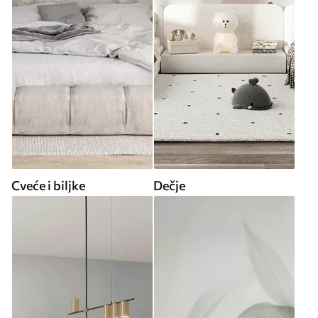
Cveće i biljke
Dečje