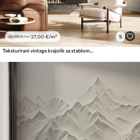
27
.00
€
/m²
5
45
.00
€
/m²
Teksturirani vintage krajolik sa stablom u blizini rijeke i oblačnim nebom, umjetnost prirode u tonovima sepije