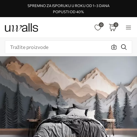
SPREMNO ZA ISPORUKU U ROKU OD 1–3 DANA
POPUSTI OD 40%
0
0