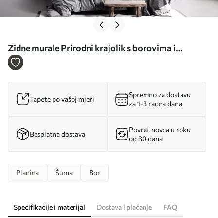
Zidne murale Prirodni krajolik s borovima i
planinama u stilu rezbarenog drva br. w09793
Spremno za dostavu
Tapete po vašoj mjeri
za 1-3 radna dana
Povrat novca u roku
Besplatna dostava
od 30 dana
Planina
Šuma
Bor
Specifikacije i materijal
Dostava i plaćanje
FAQ