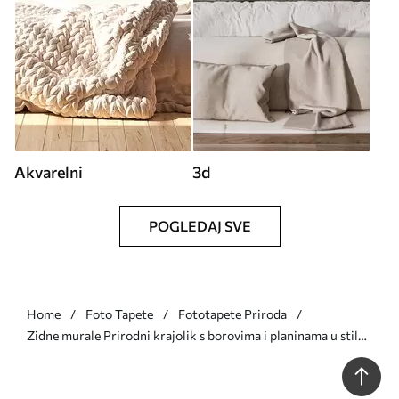
Akvarelni
3d
POGLEDAJ SVE
Home
Foto Tapete
Fototapete Priroda
Zidne murale Prirodni krajolik s borovima i planinama u stilu
rezbarenog drva br. w09793