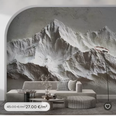
27
.00
€
/m²
45
.00
€
/m²