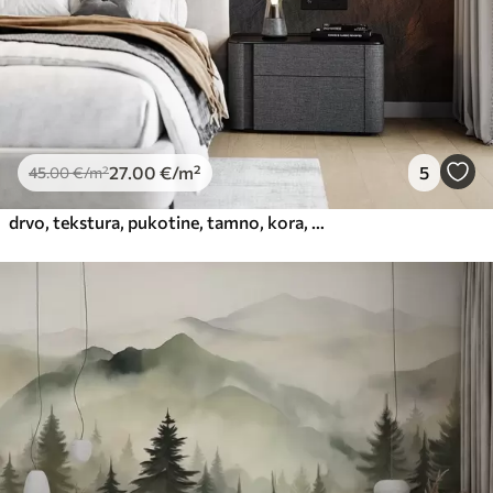
66
.67
40
.00
€
/m²
Peel and Stick
81
.67
49
.00
€
/m²
27
.00
€
/m²
5
45
.00
€
/m²
drvo, tekstura, pukotine, tamno, kora, površina