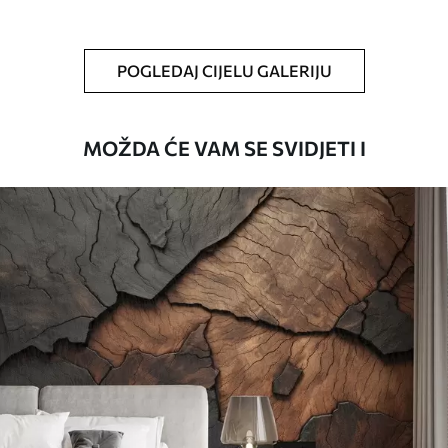
Čišćenje
Tapete se mogu nježno čistiti mekom
spužvom. Lakirane tapete mogu se čistiti
POGLEDAJ CIJELU GALERIJU
vodom.
Način primjene
Besprijekorna primjena
MOŽDA ĆE VAM SE SVIDJETI I
Dostupni materijali
Standard
45
.00
27
.00
€
/m²
Premium
56
.67
34
.00
€
/m²
Premium vinil