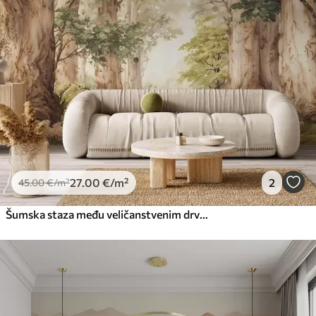
27
.00
€
/m²
2
45
.00
€
/m²
Šumska staza među veličanstvenim drvećem u stilu akvarela