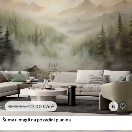
27
.00
€
/m²
6
45
.00
€
/m²
Šuma u magli na pozadini planina