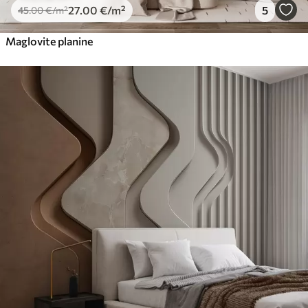
27
.00
€
/m²
5
45
.00
€
/m²
Maglovite planine