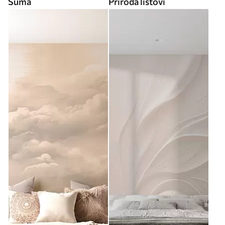
Šuma
Priroda listovi