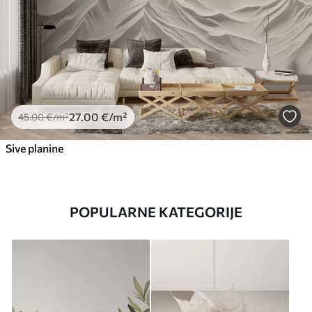
27
.00
€
/m²
45
.00
€
/m²
Sive planine
POPULARNE KATEGORIJE