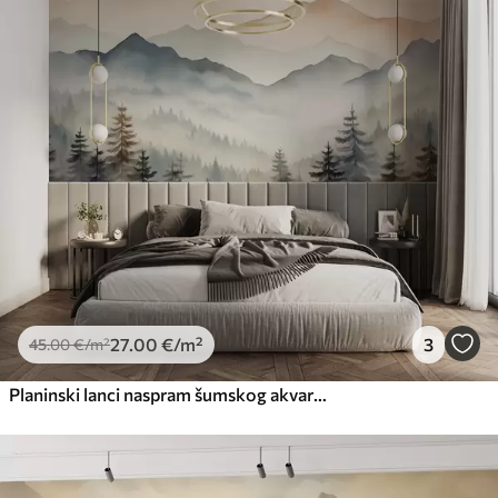
27
.00
€
/m²
3
45
.00
€
/m²
Planinski lanci naspram šumskog akvarela