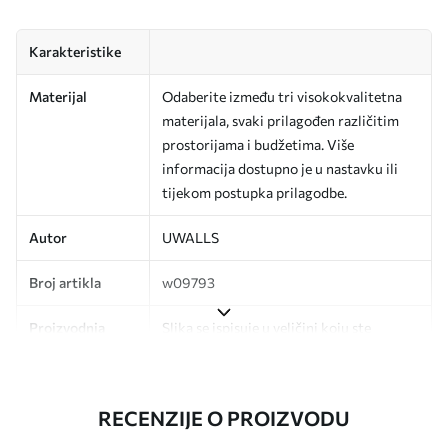
Karakteristike
Materijal
Odaberite između tri visokokvalitetna
materijala, svaki prilagođen različitim
prostorijama i budžetima. Više
informacija dostupno je u nastavku ili
tijekom postupka prilagodbe.
Autor
UWALLS
Broj artikla
w09793
Proizvodnja
Slika se ispisuje u veličini koju ste
odredili, izrezana na identične trake
širine do 50 cm.
RECENZIJE O PROIZVODU
Dodatno
Možete dodati premaz od laka i/ili ljepilo
za tapete.