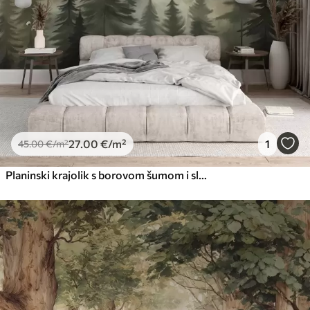
27
.00
€
/m²
1
45
.00
€
/m²
Planinski krajolik s borovom šumom i slojevitim planinama tijekom svitanja sa svijetlom maglom imitacijom akvarela