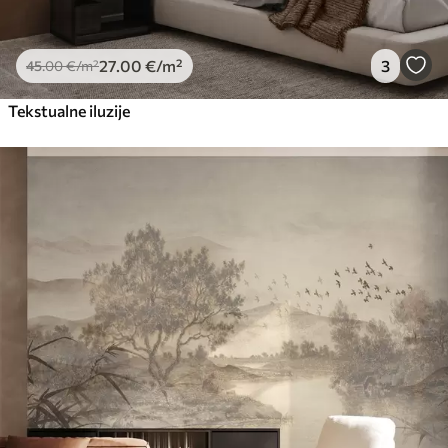
27
.00
€
/m²
3
45
.00
€
/m²
Tekstualne iluzije