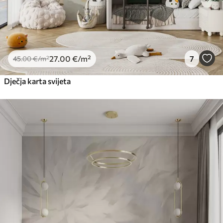
27
.00
€
/m²
7
45
.00
€
/m²
Dječja karta svijeta