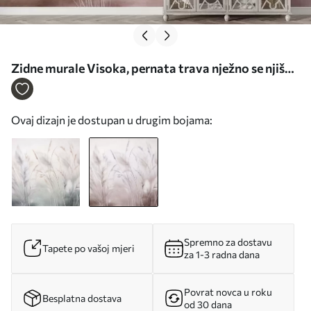
Zidne murale Visoka, pernata trava nježno se njiše
na mekoj, prigušenoj pozadini, nježna prirodna
umjetnost br. w09831v1
Ovaj dizajn je dostupan u drugim bojama:
Spremno za dostavu
Tapete po vašoj mjeri
za 1-3 radna dana
Povrat novca u roku
Besplatna dostava
od 30 dana