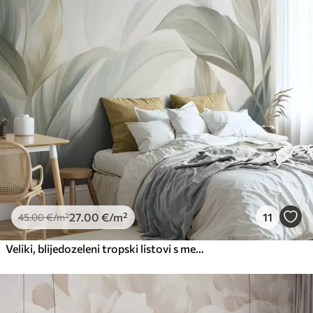
Premium
56
.67
34
.00
€
/m²
Premium vinil
66
.67
40
.00
€
/m²
Peel and Stick
81
.67
49
.00
€
/m²
27
.00
€
/m²
11
45
.00
€
/m²
Veliki, blijedozeleni tropski listovi s mekim, pastelnim bojama, teksturirana umjetnost