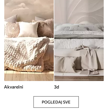
Akvarelni
3d
POGLEDAJ SVE