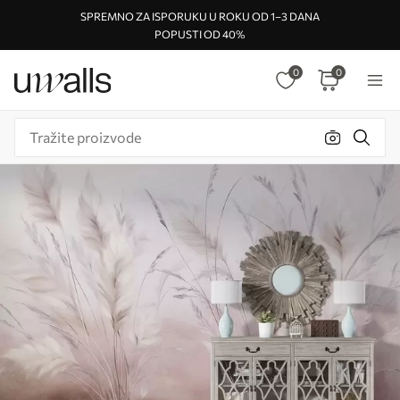
SPREMNO ZA ISPORUKU U ROKU OD 1–3 DANA
POPUSTI OD 40%
0
0