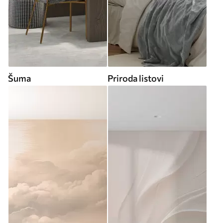
Šuma
Priroda listovi