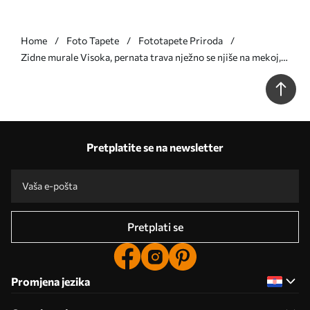
Home
Foto Tapete
Fototapete Priroda
Zidne murale Visoka, pernata trava nježno se njiše na mekoj,
prigušenoj pozadini, nježna prirodna umjetnost br. w09831v1
Pretplatite se na newsletter
Pretplati se
Promjena jezika