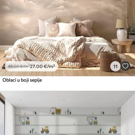
27
.00
€
/m²
11
45
.00
€
/m²
Oblaci u boji sepije