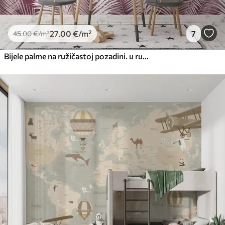
27
.00
€
/m²
7
45
.00
€
/m²
Bijele palme na ružičastoj pozadini. u ružičastim bojama