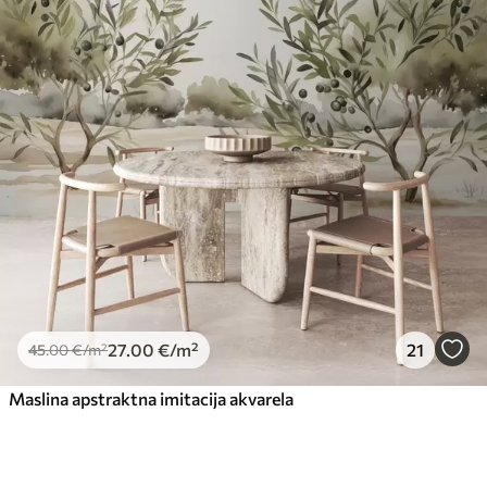
27
.00
€
/m²
21
45
.00
€
/m²
Maslina apstraktna imitacija akvarela