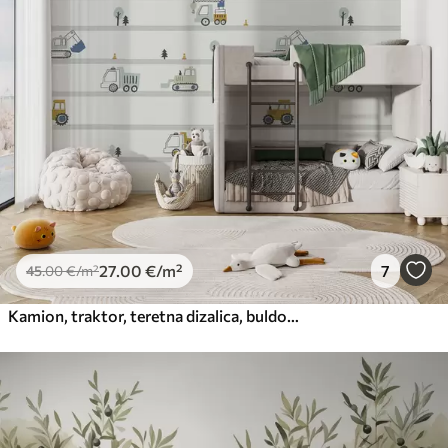
27
.00
€
/m²
7
45
.00
€
/m²
Kamion, traktor, teretna dizalica, buldožer, bager