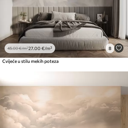
27
.00
€
/m²
8
45
.00
€
/m²
Cvijeće u stilu mekih poteza