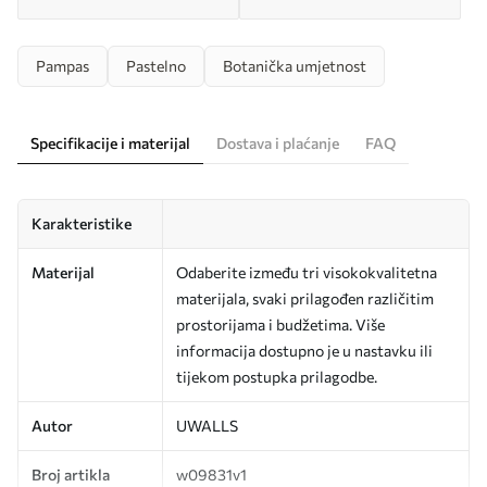
Pampas
Pastelno
Botanička umjetnost
Specifikacije i materijal
Dostava i plaćanje
FAQ
Karakteristike
Materijal
Odaberite između tri visokokvalitetna
materijala, svaki prilagođen različitim
prostorijama i budžetima. Više
informacija dostupno je u nastavku ili
tijekom postupka prilagodbe.
Autor
UWALLS
Broj artikla
w09831v1