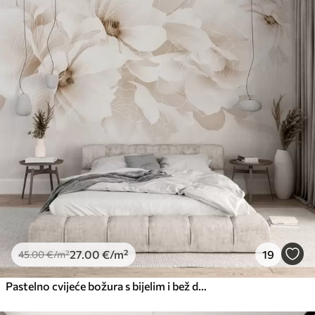
27
.00
€
/m²
19
45
.00
€
/m²
Pastelno cvijeće božura s bijelim i bež delikatnim laticama i bijelim linijama na svijetlo bež pozadini