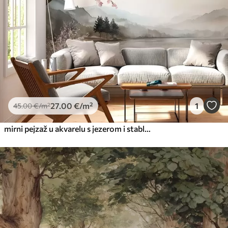
27
.00
€
/m²
1
45
.00
€
/m²
mirni pejzaž u akvarelu s jezerom i stablom u cvatu