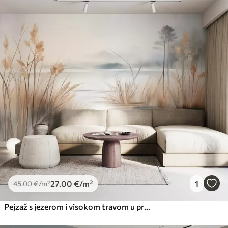
27
.00
€
/m²
1
45
.00
€
/m²
Pejzaž s jezerom i visokom travom u prvom planu, planine u pozadini, meke boje, teksturirano