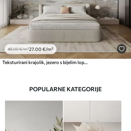
27
.00
€
/m²
45
.00
€
/m²
Teksturirani krajolik, jezero s bijelim lopočima, okruženo drvećem u prigušenim bojama
POPULARNE KATEGORIJE