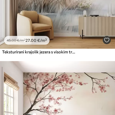
66
.67
40
.00
€
/m²
Peel and Stick
81
.67
49
.00
€
/m²
27
.00
€
/m²
45
.00
€
/m²
Teksturirani krajolik jezera s visokim travama u prvom planu, mekom plavom i smeđom bojom, mirnom vodom, drvećem u daljini