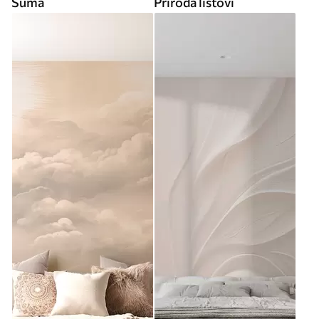
Šuma
Priroda listovi