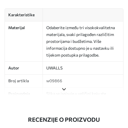
Karakteristike
Materijal
Odaberite između tri visokokvalitetna
materijala, svaki prilagođen različitim
prostorijama i budžetima. Više
informacija dostupno je u nastavku ili
tijekom postupka prilagodbe.
Autor
UWALLS
Broj artikla
w09866
Proizvodnja
Slika se ispisuje u veličini koju ste
odredili, izrezana na identične trake
širine do 50 cm.
RECENZIJE O PROIZVODU
Dodatno
Možete dodati premaz od laka i/ili ljepilo
za tapete.