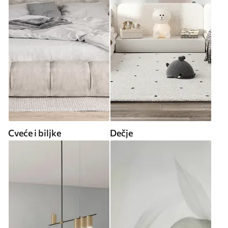
Cveće i biljke
Dečje