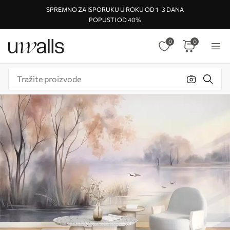
SPREMNO ZA ISPORUKU U ROKU OD 1–3 DANA
POPUSTI OD 40%
0
0