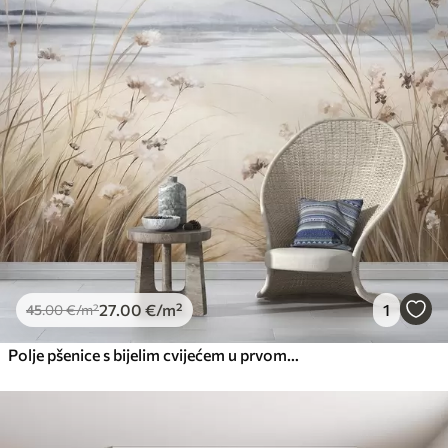
27
.00
€
/m²
1
45
.00
€
/m²
Polje pšenice s bijelim cvijećem u prvom planu, plaža i ocean u pozadini, neutralne pastelne prigušene boje