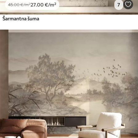
27
.00
€
/m²
7
45
.00
€
/m²
Šarmantna šuma