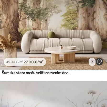
27
.00
€
/m²
2
45
.00
€
/m²
Šumska staza među veličanstvenim drvećem u stilu akvarela