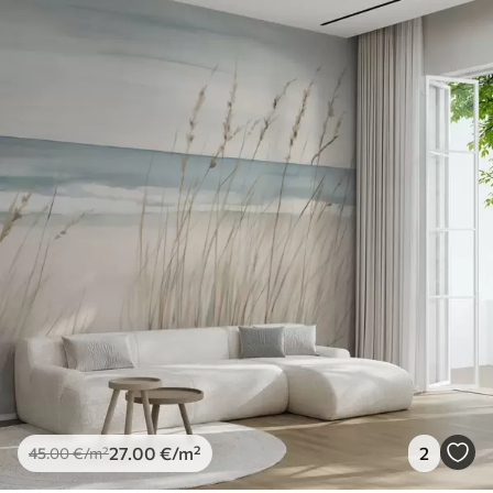
27
.00
€
/m²
2
45
.00
€
/m²