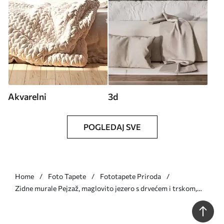
Akvarelni
3d
POGLEDAJ SVE
Home
Foto Tapete
Fototapete Priroda
Zidne murale Pejzaž, maglovito jezero s drvećem i trskom,
ptice u letu, teksturirani stil akvarela br. w09866