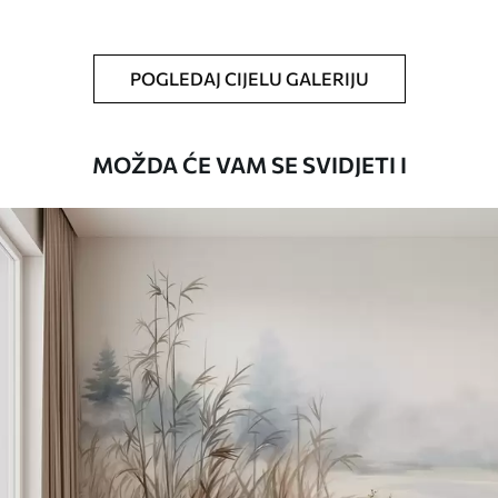
Čišćenje
Tapete se mogu nježno čistiti mekom
spužvom. Lakirane tapete mogu se čistiti
POGLEDAJ CIJELU GALERIJU
vodom.
Način primjene
Besprijekorna primjena
MOŽDA ĆE VAM SE SVIDJETI I
Dostupni materijali
Standard
45
.00
27
.00
€
/m²
Premium
56
.67
34
.00
€
/m²
Premium vinil