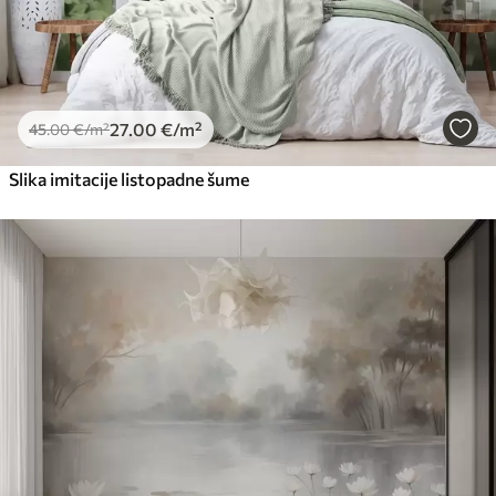
27
.00
€
/m²
45
.00
€
/m²
Slika imitacije listopadne šume