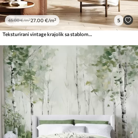
27
.00
€
/m²
5
45
.00
€
/m²
Teksturirani vintage krajolik sa stablom u blizini rijeke i oblačnim nebom, umjetnost prirode u tonovima sepije