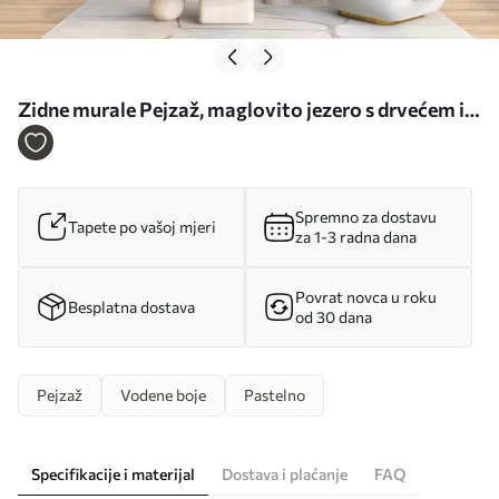
Zidne murale Pejzaž, maglovito jezero s drvećem i
trskom, ptice u letu, teksturirani stil akvarela br.
w09866
Spremno za dostavu
Tapete po vašoj mjeri
za 1-3 radna dana
Povrat novca u roku
Besplatna dostava
od 30 dana
Pejzaž
Vodene boje
Pastelno
Specifikacije i materijal
Dostava i plaćanje
FAQ