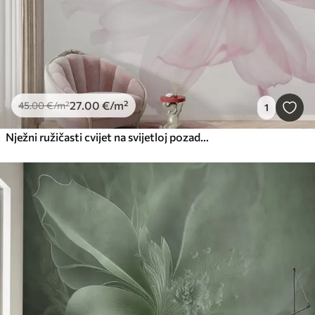
27
.00
€
/m²
45
.00
€
/m²
1
Nježni ružičasti cvijet na svijetloj pozadini