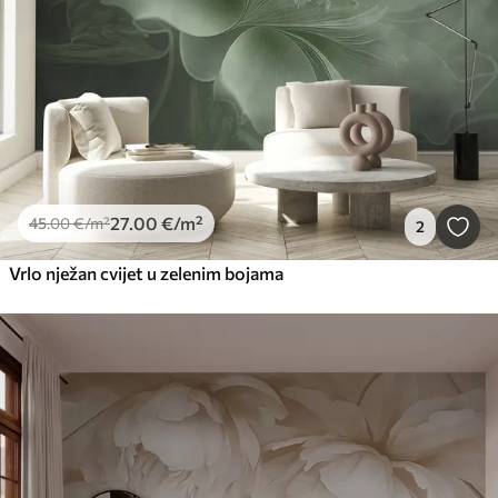
27
.00
€
/m²
45
.00
€
/m²
2
Vrlo nježan cvijet u zelenim bojama