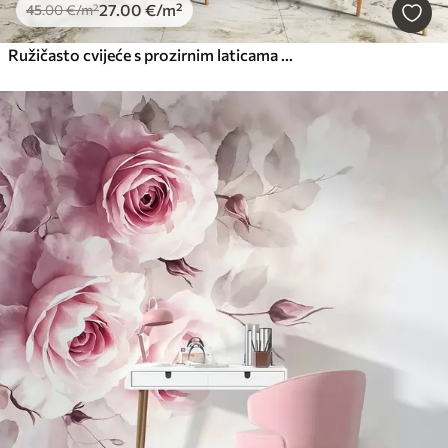
27
.00
€
/m²
45
.00
€
/m²
Ružičasto cvijeće s prozirnim laticama koje vise s grane, ružičasto-bijelo, minimalistička moderna umjetnička kompozicija