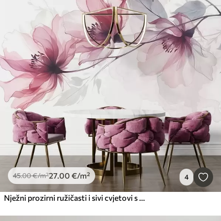
27
.00
€
/m²
45
.00
€
/m²
4
Nježni prozirni ružičasti i sivi cvjetovi s mekim, zamućenim laticama na bijeloj pozadini