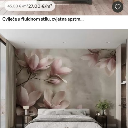
27
.00
€
/m²
45
.00
€
/m²
Cvijeće u fluidnom stilu, cvjetna apstrakcija, akvarel, zelena paleta boja