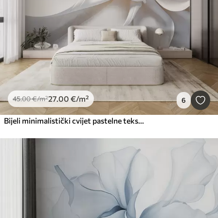
27
.00
€
/m²
45
.00
€
/m²
6
Bijeli minimalistički cvijet pastelne teksture s mekim laticama, lagan i prozračan, na bijeloj pozadini