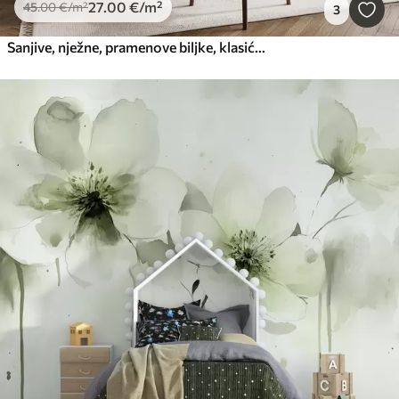
27
.00
€
/m²
45
.00
€
/m²
3
Sanjive, nježne, pramenove biljke, klasići i cvijeće u smeđim pastelnim bojama na maglovitoj, teksturiranoj pozadini