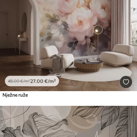
27
.00
€
/m²
45
.00
€
/m²
Nježne ruže