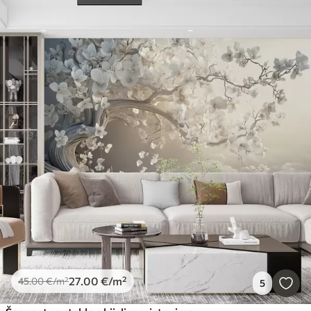
27
.00
€
/m²
45
.00
€
/m²
5