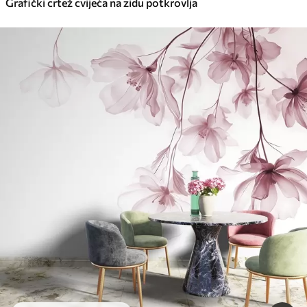
Grafički crtež cvijeća na zidu potkrovlja