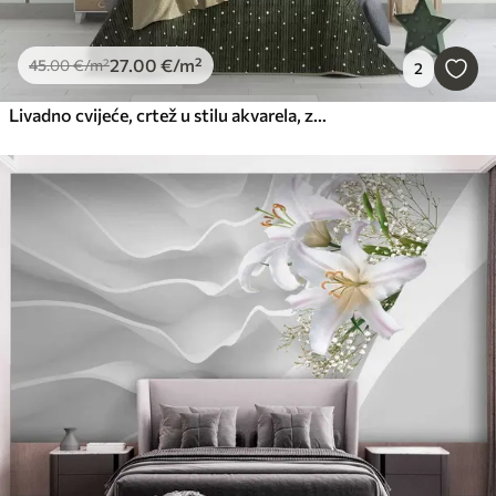
27
.00
€
/m²
45
.00
€
/m²
2
Livadno cvijeće, crtež u stilu akvarela, zelena paleta boja