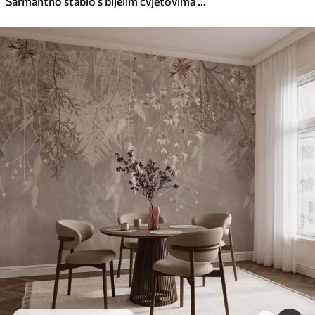
Šarmantno stablo s bijelim cvjetovima na pozadini oblaka u zanimljivom stilu u nježnim toplim bojama