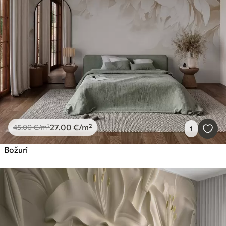
27
.00
€
/m²
45
.00
€
/m²
1
Božuri