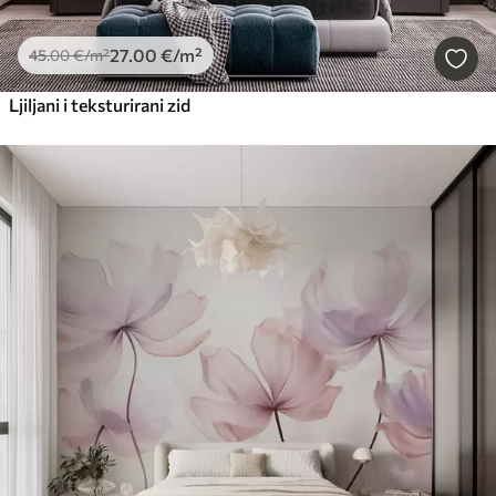
27
.00
€
/m²
45
.00
€
/m²
Ljiljani i teksturirani zid