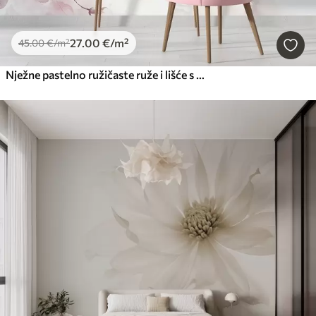
27
.00
€
/m²
45
.00
€
/m²
Nježne pastelno ružičaste ruže i lišće s mekom, zamućenom imitacijom pozadine akvarela