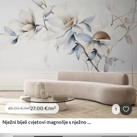
27
.00
€
/m²
45
.00
€
/m²
1
Nježni bijeli cvjetovi magnolije s nježno plavim laticama na svijetloj pozadini imitacija minimalizma akvarela