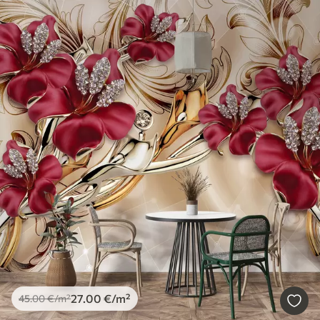
27
.00
€
/m²
45
.00
€
/m²