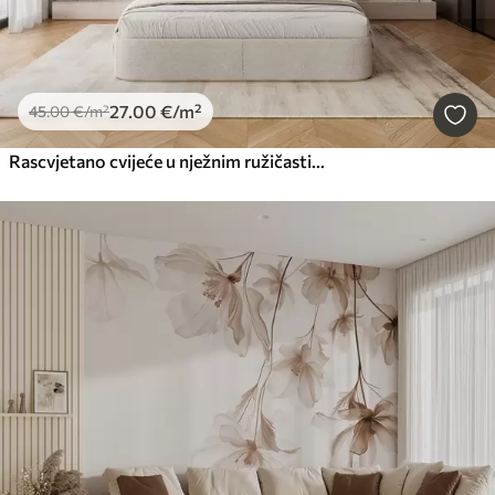
27
.00
€
/m²
45
.00
€
/m²
Rascvjetano cvijeće u nježnim ružičastim tonovima