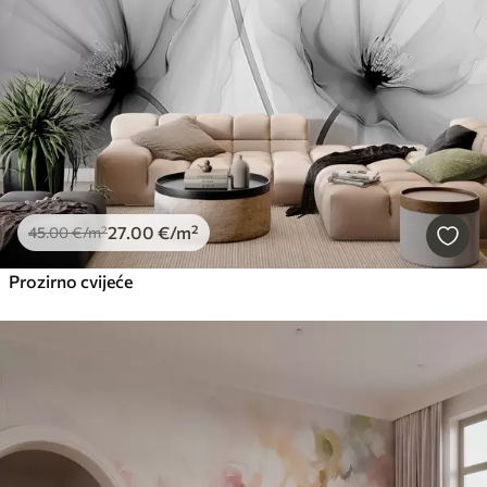
27
.00
€
/m²
45
.00
€
/m²
Prozirno cvijeće