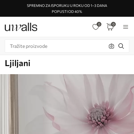
SPREMNO ZA ISPORUKU U ROKU OD 1–3 DANA
POPUSTI OD 40%
0
0
Ljiljani