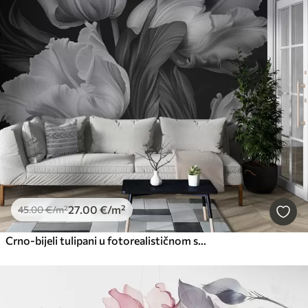
27
.00
€
/m²
45
.00
€
/m²
Crno-bijeli tulipani u fotorealističnom stilu