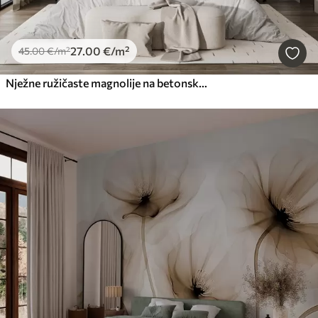
27
.00
€
/m²
45
.00
€
/m²
Nježne ružičaste magnolije na betonskom zidu u tonovima sepije