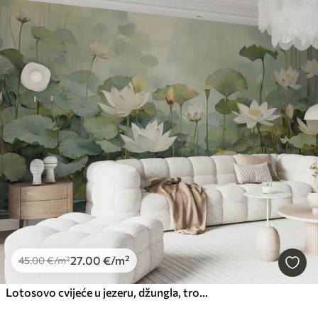
27
.00
€
/m²
45
.00
€
/m²
Lotosovo cvijeće u jezeru, džungla, tropska umjetnost, zelenilo