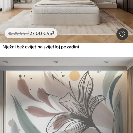
27
.00
€
/m²
45
.00
€
/m²
Nježni bež cvijet na svijetloj pozadini