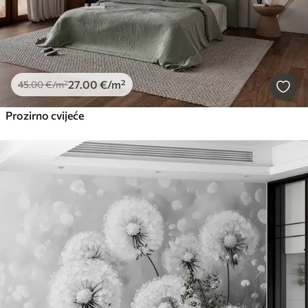
27
.00
€
/m²
45
.00
€
/m²
Prozirno cvijeće