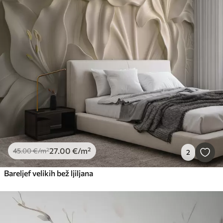
27
.00
€
/m²
45
.00
€
/m²
2
Bareljef velikih bež ljiljana