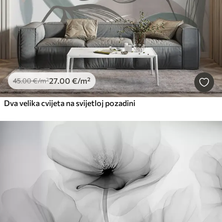
27
.00
€
/m²
45
.00
€
/m²
Dva velika cvijeta na svijetloj pozadini