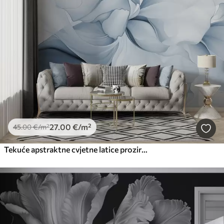
27
.00
€
/m²
45
.00
€
/m²
Tekuće apstraktne cvjetne latice prozirni i slojeviti oblici u pastelnim bojama, u plavim nijansama