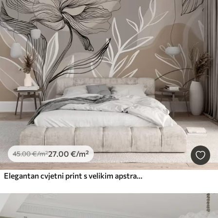
27
.00
€
/m²
45
.00
€
/m²
Elegantan cvjetni print s velikim apstraktnim linijama cvijeća i lišća u nijansama sive i bež na svijetloj pozadini