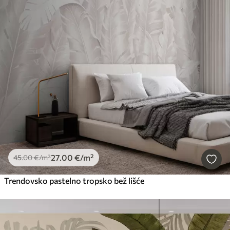
27
.00
€
/m²
45
.00
€
/m²
Trendovsko pastelno tropsko bež lišće