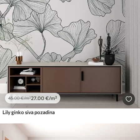
27
.00
€
/m²
45
.00
€
/m²
Lily ginko siva pozadina