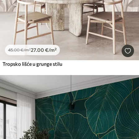
27
.00
€
/m²
45
.00
€
/m²
Tropsko lišće u grunge stilu