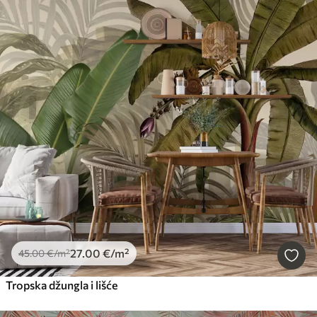
27
.00
€
/m²
45
.00
€
/m²
Tropska džungla i lišće