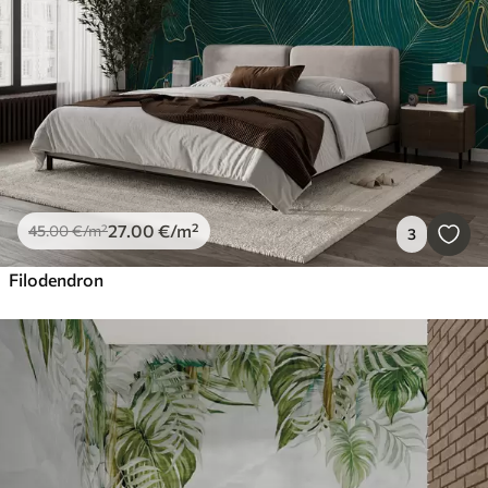
27
.00
€
/m²
45
.00
€
/m²
3
Filodendron