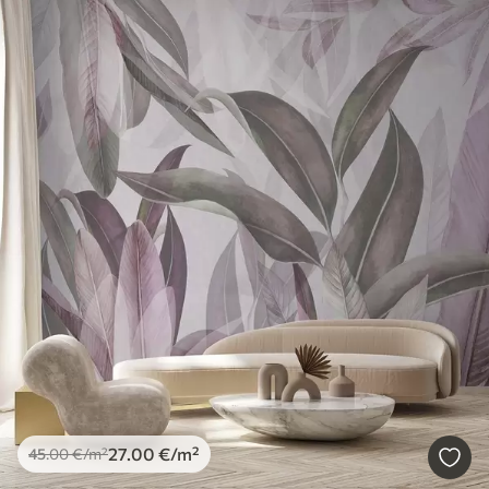
27
.00
€
/m²
45
.00
€
/m²