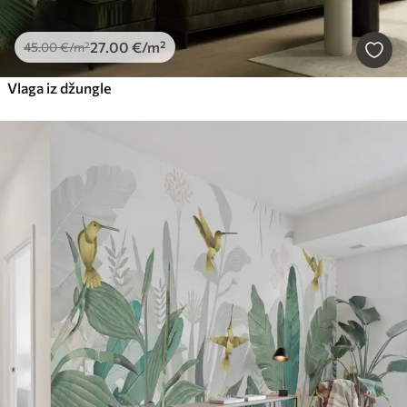
27
.00
€
/m²
45
.00
€
/m²
Vlaga iz džungle