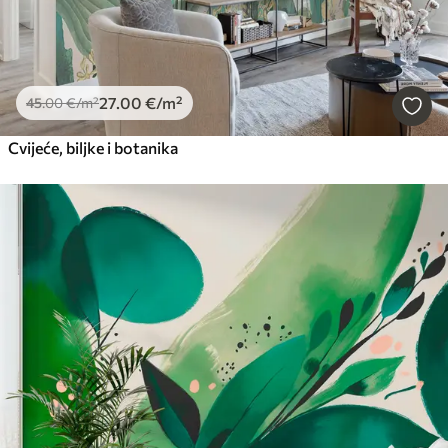
27
.00
€
/m²
45
.00
€
/m²
Cvijeće, biljke i botanika