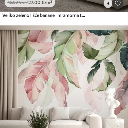
27
.00
€
/m²
45
.00
€
/m²
4
Veliko zeleno lišće banane i mramorna tekstura