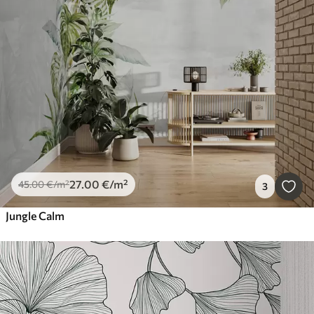
27
.00
€
/m²
45
.00
€
/m²
3
Jungle Calm