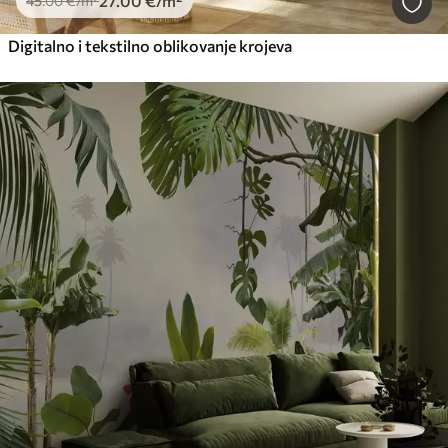
27
.00
€
/m²
45
.00
€
/m²
Digitalno i tekstilno oblikovanje krojeva