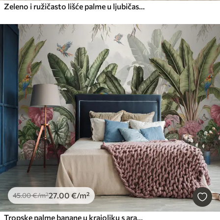
Zeleno i ružičasto lišće palme u ljubičastim bojama
27
.00
€
/m²
45
.00
€
/m²
Tropske palme banane u krajoliku s arama i leptirima u vintage stilu