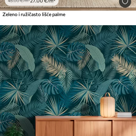
27
.00
€
/m²
45
.00
€
/m²
Zeleno i ružičasto lišće palme