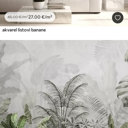
27
.00
€
/m²
45
.00
€
/m²
akvarel listovi banane