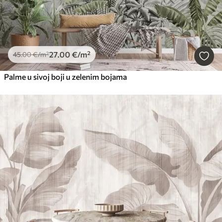
27
.00
€
/m²
45
.00
€
/m²
Palme u sivoj boji u zelenim bojama