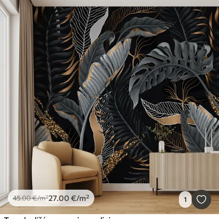
27
.00
€
/m²
45
.00
€
/m²
1