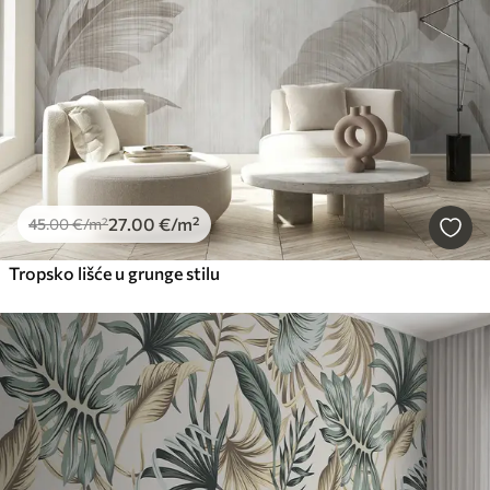
27
.00
€
/m²
45
.00
€
/m²
Tropsko lišće u grunge stilu