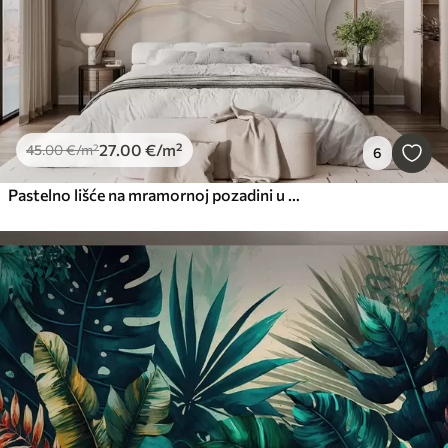
27
.00
€
/m²
45
.00
€
/m²
6
Pastelno lišće na mramornoj pozadini u bež tonovima