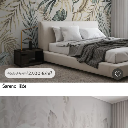
27
.00
€
/m²
45
.00
€
/m²
Šareno lišće