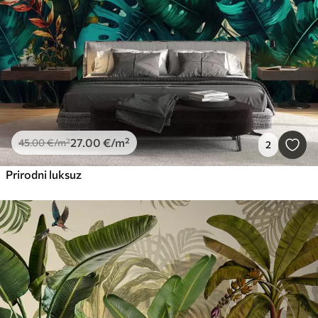
27
.00
€
/m²
45
.00
€
/m²
2
Prirodni luksuz