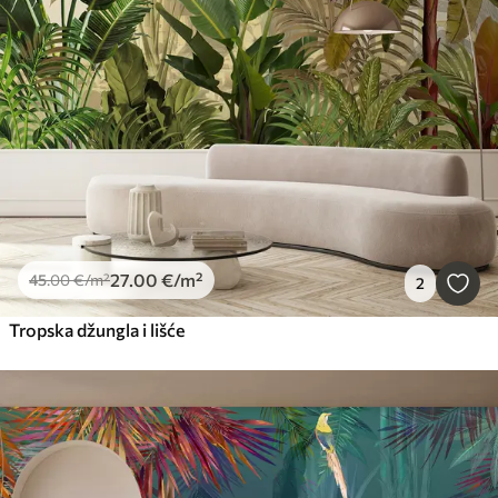
27
.00
€
/m²
45
.00
€
/m²
2
Tropska džungla i lišće