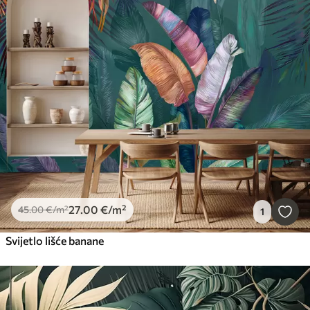
27
.00
€
/m²
45
.00
€
/m²
1
Svijetlo lišće banane