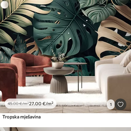
27
.00
€
/m²
45
.00
€
/m²
1
Tropska mješavina