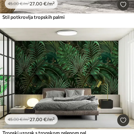
27
.00
€
/m²
45
.00
€
/m²
Stil potkrovlja tropskih palmi
27
.00
€
/m²
45
.00
€
/m²
Tropski uzorak s tropskom zelenom palmom, lišće banane