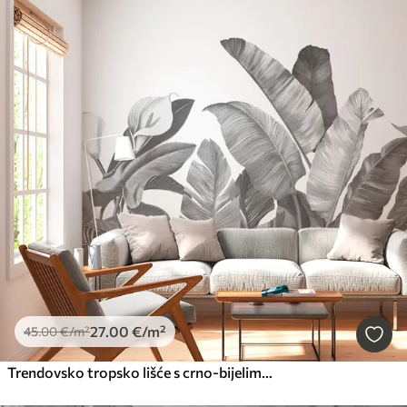
27
.00
€
/m²
45
.00
€
/m²
Trendovsko tropsko lišće s crno-bijelim cvjetovima