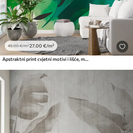
27
.00
€
/m²
45
.00
€
/m²
Apstraktni print cvjetni motivi i lišće, minimalizam