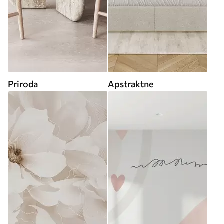
Priroda
Apstraktne