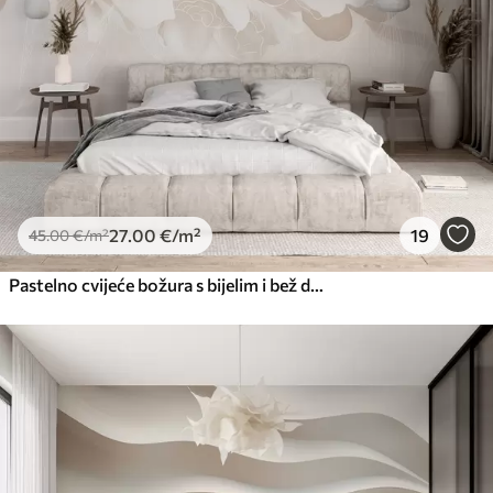
27
.00
€
/m²
19
45
.00
€
/m²
Pastelno cvijeće božura s bijelim i bež delikatnim laticama i bijelim linijama na svijetlo bež pozadini