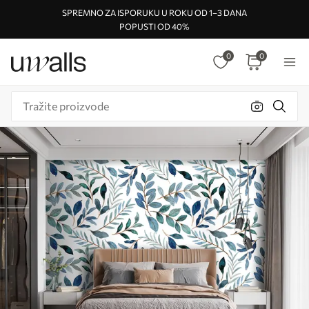
SPREMNO ZA ISPORUKU U ROKU OD 1–3 DANA
POPUSTI OD 40%
0
0