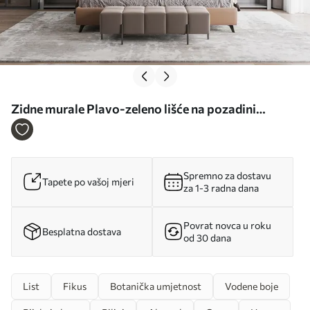
Zidne murale Plavo-zeleno lišće na pozadini
akvarela br. u96406
Spremno za dostavu
Tapete po vašoj mjeri
za 1-3 radna dana
Povrat novca u roku
Besplatna dostava
od 30 dana
List
Fikus
Botanička umjetnost
Vodene boje