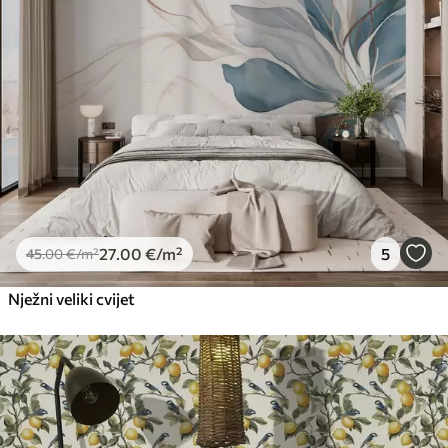
56
.67
34
.00
€
/m²
Premium vinil
66
.67
40
.00
€
/m²
Peel and Stick
81
.67
49
.00
€
/m²
27
.00
€
/m²
5
45
.00
€
/m²
Nježni veliki cvijet