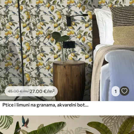
27
.00
€
/m²
1
45
.00
€
/m²
Ptice i limuni na granama, akvarelni botanički crtež