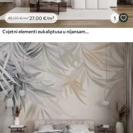
27
.00
€
/m²
1
45
.00
€
/m²
Cvjetni elementi eukaliptusa u nijansama plave i bijele s preklapajućim listovima i laticama u minimalističkom stilu