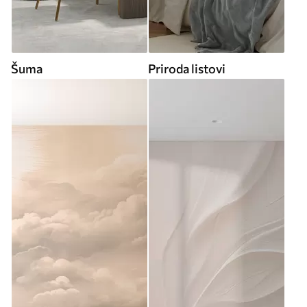
Šuma
Priroda listovi