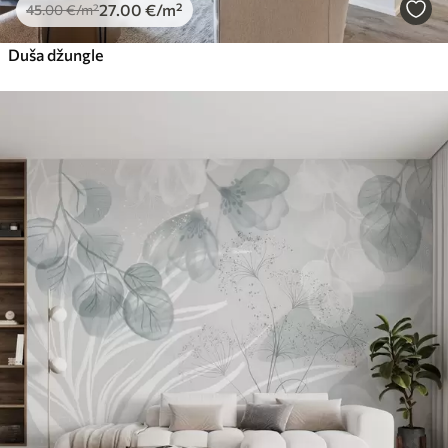
27
.00
€
/m²
45
.00
€
/m²
Duša džungle