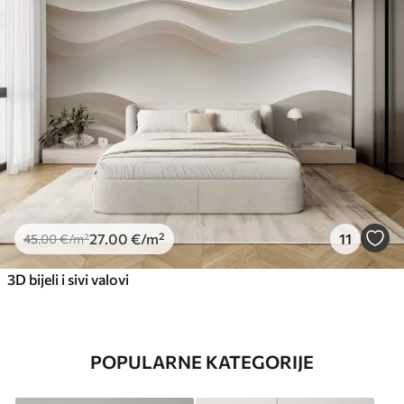
27
.00
€
/m²
11
45
.00
€
/m²
3D bijeli i sivi valovi
POPULARNE KATEGORIJE