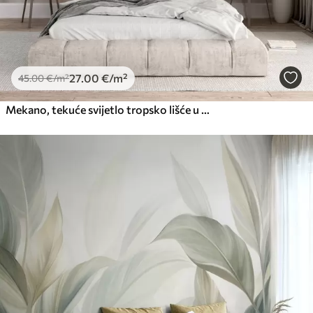
27
.00
€
/m²
45
.00
€
/m²
Mekano, tekuće svijetlo tropsko lišće u nijansama sive i breskve, stapa se u blijed, neutralan otisak