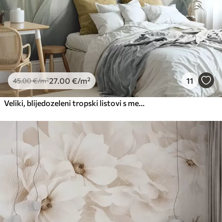
27
.00
€
/m²
11
45
.00
€
/m²
Veliki, blijedozeleni tropski listovi s mekim, pastelnim bojama, teksturirana umjetnost