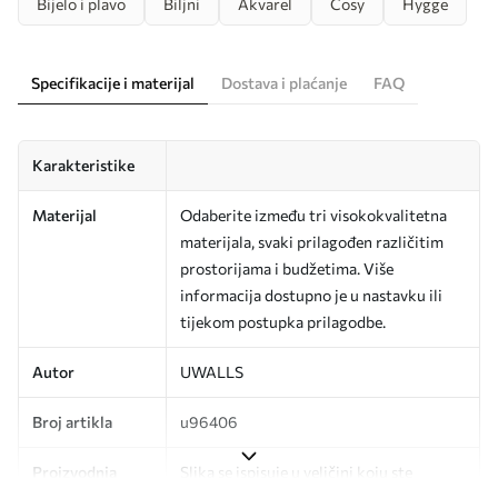
Bijelo i plavo
Biljni
Akvarel
Cosy
Hygge
Specifikacije i materijal
Dostava i plaćanje
FAQ
Karakteristike
Materijal
Odaberite između tri visokokvalitetna
materijala, svaki prilagođen različitim
prostorijama i budžetima. Više
informacija dostupno je u nastavku ili
tijekom postupka prilagodbe.
Autor
UWALLS
Broj artikla
u96406
Proizvodnja
Slika se ispisuje u veličini koju ste