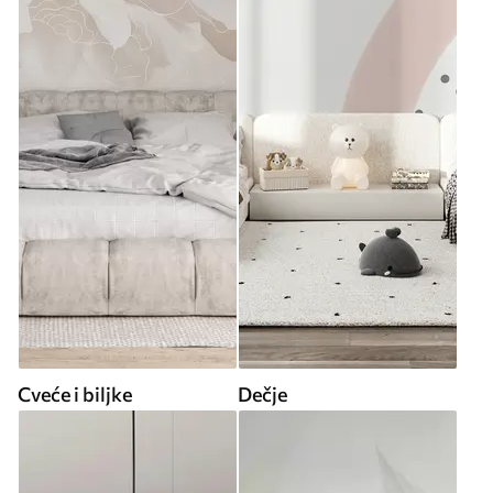
Cveće i biljke
Dečje