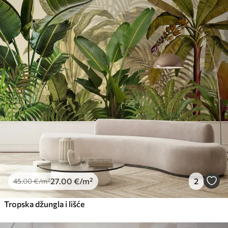
27
.00
€
/m²
2
45
.00
€
/m²
Tropska džungla i lišće