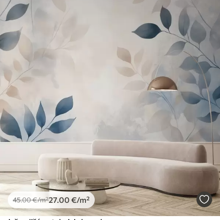
27
.00
€
/m²
45
.00
€
/m²