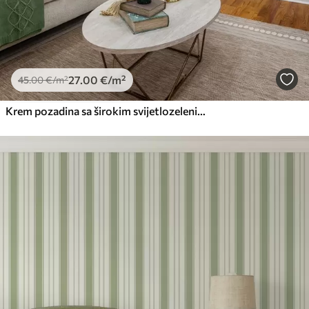
27
.00
€
/m²
45
.00
€
/m²
Krem pozadina sa širokim svijetlozelenim prugama