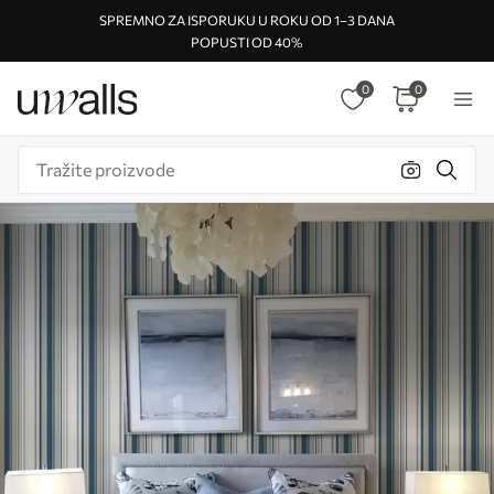
SPREMNO ZA ISPORUKU U ROKU OD 1–3 DANA
POPUSTI OD 40%
0
0