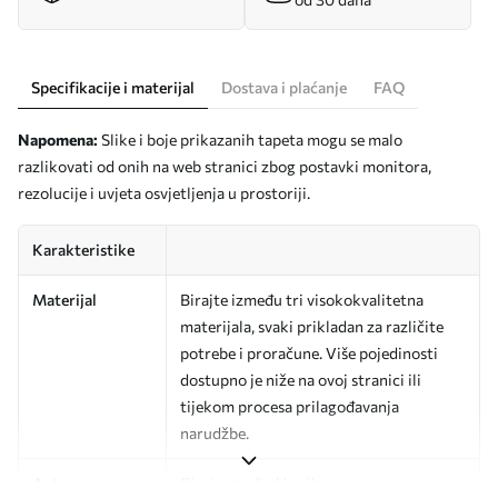
Specifikacije i materijal
Dostava i plaćanje
FAQ
Napomena:
Slike i boje prikazanih tapeta mogu se malo
razlikovati od onih na web stranici zbog postavki monitora,
rezolucije i uvjeta osvjetljenja u prostoriji.
Karakteristike
Materijal
Birajte između tri visokokvalitetna
materijala, svaki prikladan za različite
potrebe i proračune. Više pojedinosti
dostupno je niže na ovoj stranici ili
tijekom procesa prilagođavanja
narudžbe.
Autor
Dizajn studio Uwalls