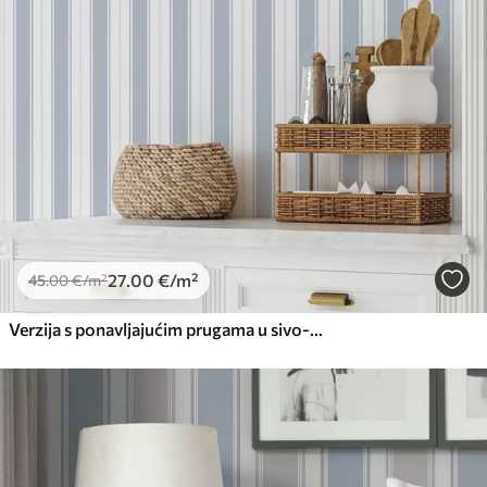
Standard
45
.00
27
.00
€
/m²
Premium
56
.67
34
.00
€
/m²
Premium vinil
66
.67
40
.00
€
/m²
27
.00
€
/m²
45
.00
€
/m²
Verzija s ponavljajućim prugama u sivo-plavim tonovima