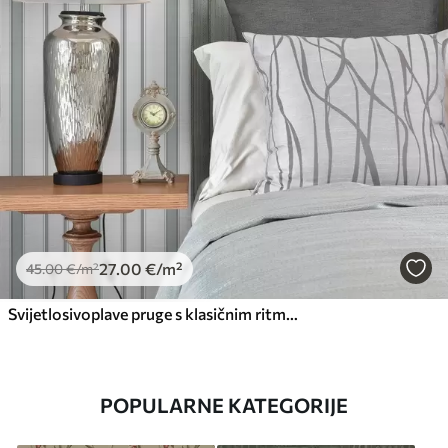
27
.00
€
/m²
45
.00
€
/m²
Svijetlosivoplave pruge s klasičnim ritmom
POPULARNE KATEGORIJE