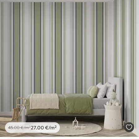
27
.00
€
/m²
45
.00
€
/m²