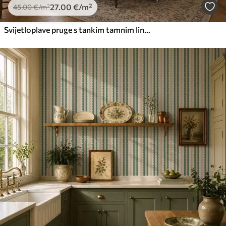
27
.00
€
/m²
45
.00
€
/m²
Svijetloplave pruge s tankim tamnim linijama