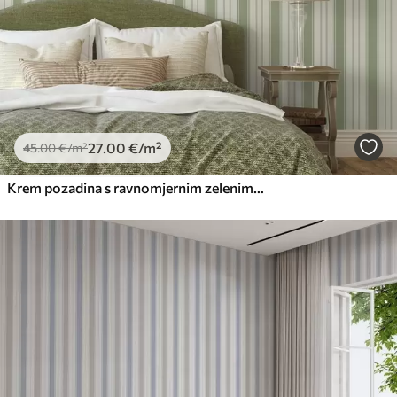
27
.00
€
/m²
45
.00
€
/m²
Krem pozadina s ravnomjernim zelenim okomitim prugama