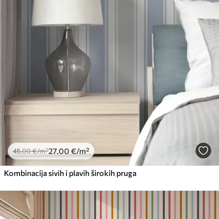
27
.00
€
/m²
45
.00
€
/m²
Kombinacija sivih i plavih širokih pruga