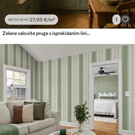
27
.00
€
/m²
1
45
.00
€
/m²
Zelene valovite pruge s isprekidanim linijama