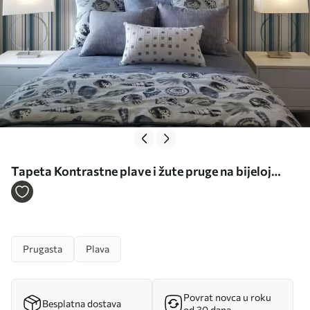
Tapeta Kontrastne plave i žute pruge na bijeloj
pozadini br. a00566
Prugasta
Plava
Povrat novca u roku
Besplatna dostava
od 30 dana