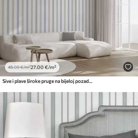
27
.00
€
/m²
45
.00
€
/m²
Sive i plave široke pruge na bijeloj pozadini