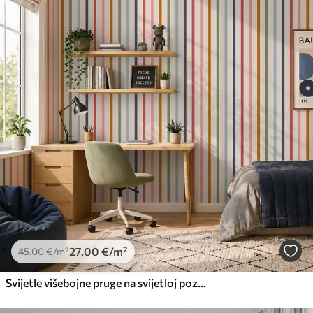
27
.00
€
/m²
45
.00
€
/m²
Svijetle višebojne pruge na svijetloj pozadini