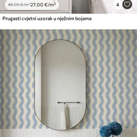
27
.00
€
/m²
4
45
.00
€
/m²
Prugasti cvjetni uzorak u nježnim bojama