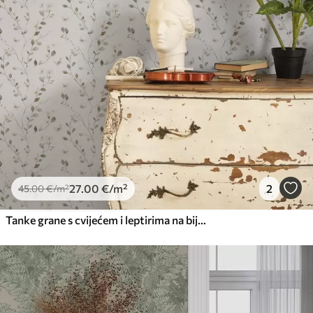
27
.00
€
/m²
2
45
.00
€
/m²
Tanke grane s cvijećem i leptirima na bijeloj pozadini