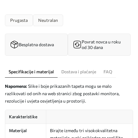
Prugasta
Neutralan
Povrat novca u roku
Besplatna dostava
od 30 dana
Specifikacije i materijal
Dostava i plaćanje
FAQ
Napomena:
Slike i boje prikazanih tapeta mogu se malo
razlikovati od onih na web stranici zbog postavki monitora,
rezolucije i uvjeta osvjetljenja u prostoriji.
Karakteristike
Materijal
Birajte između tri visokokvalitetna
materijala, svaki prikladan za različite