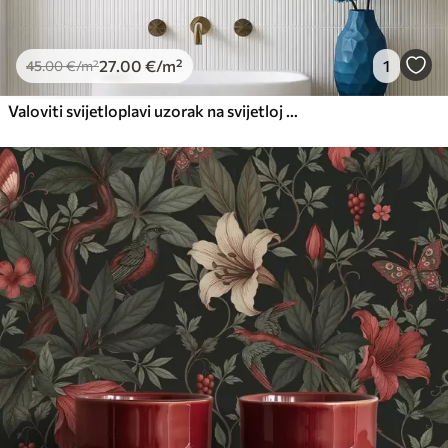
27
.00
€
/m²
1
45
.00
€
/m²
Valoviti svijetloplavi uzorak na svijetloj pozadini