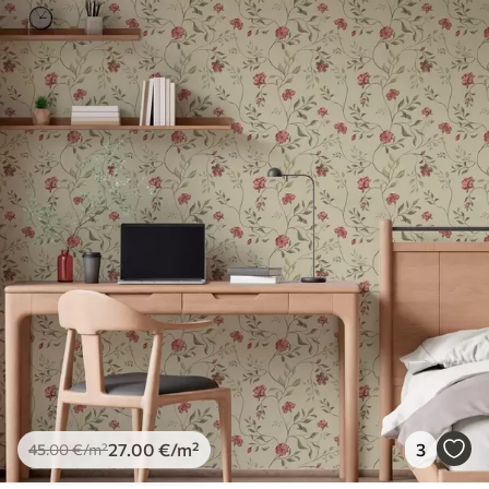
spužvom. Lakirane tapete mogu se čistiti
vodom.
Metoda primjene
Besprijekorna primjena
Dostupni materijali
Standard
45
.00
27
.00
€
/m²
Premium
56
.67
34
.00
€
/m²
Premium vinil
66
.67
40
.00
€
/m²
27
.00
€
/m²
3
45
.00
€
/m²