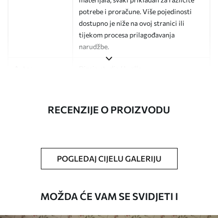
potrebe i proračune. Više pojedinosti
dostupno je niže na ovoj stranici ili
tijekom procesa prilagođavanja
narudžbe.
Autor
Dizajn studio Uwalls
Broj artikla
a01170v1
RECENZIJE O PROIZVODU
Završna obrada
Polu-mat.
Proizvodnja
Slika se ispisuje u veličini koju ste
odredili, izrezana na identične trake
širine do 50 cm.
POGLEDAJ CIJELU GALERIJU
Dodatne opcije
Možete dodati premaz od laka i/ili ljepilo
za tapete.
MOŽDA ĆE VAM SE SVIDJETI I
Čišćenje
Tapete se mogu nježno čistiti mekom