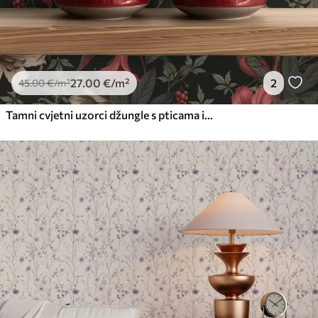
27
.00
€
/m²
2
45
.00
€
/m²
Tamni cvjetni uzorci džungle s pticama i leptirima