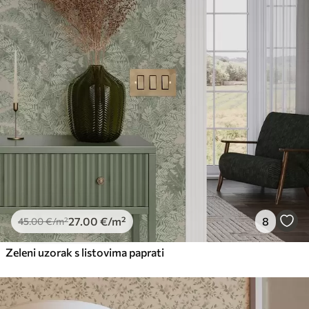
27
.00
€
/m²
8
45
.00
€
/m²
Zeleni uzorak s listovima paprati