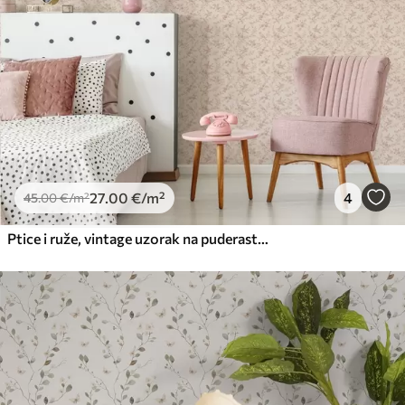
27
.00
€
/m²
4
45
.00
€
/m²
Ptice i ruže, vintage uzorak na puderasto ružičastoj boji