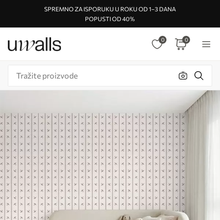
SPREMNO ZA ISPORUKU U ROKU OD 1–3 DANA
POPUSTI OD 40%
0
0