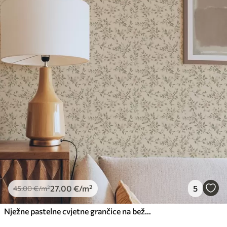
27
.00
€
/m²
5
45
.00
€
/m²
Nježne pastelne cvjetne grančice na bež pozadini