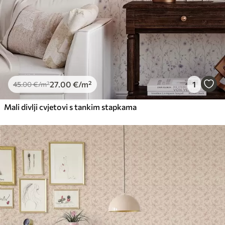
27
.00
€
/m²
1
45
.00
€
/m²
Mali divlji cvjetovi s tankim stapkama