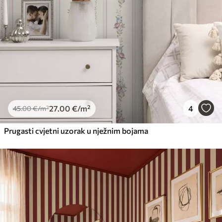
27
.00
€
/m²
4
45
.00
€
/m²
Prugasti cvjetni uzorak u nježnim bojama