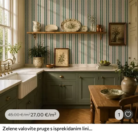
27
.00
€
/m²
1
45
.00
€
/m²
Zelene valovite pruge s isprekidanim linijama