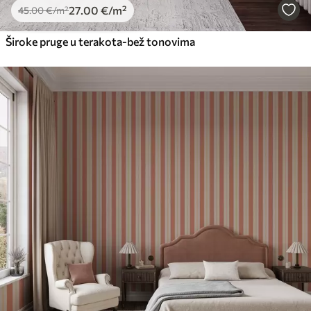
27
.00
€
/m²
45
.00
€
/m²
Široke pruge u terakota-bež tonovima