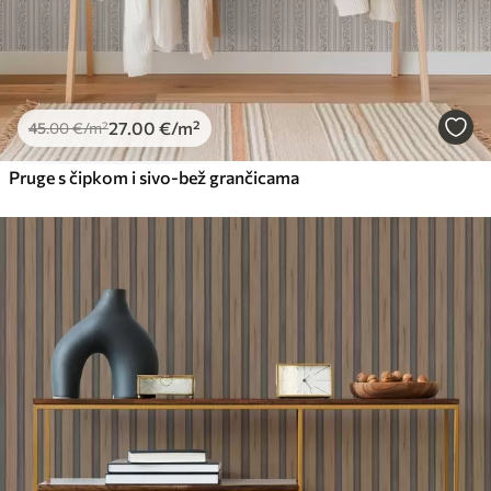
27
.00
€
/m²
45
.00
€
/m²
Pruge s čipkom i sivo-bež grančicama