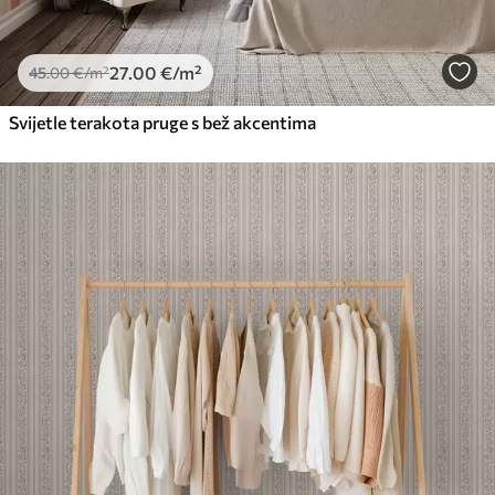
27
.00
€
/m²
45
.00
€
/m²
Svijetle terakota pruge s bež akcentima