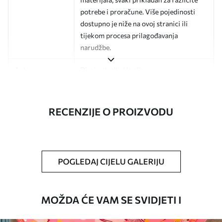
potrebe i proračune. Više pojedinosti
dostupno je niže na ovoj stranici ili
tijekom procesa prilagođavanja
narudžbe.
Autor
Dizajn studio Uwalls
Broj artikla
a01170
RECENZIJE O PROIZVODU
Završna obrada
Polu-mat.
Proizvodnja
Slika se ispisuje u veličini koju ste
odredili, izrezana na identične trake
širine do 50 cm.
POGLEDAJ CIJELU GALERIJU
Dodatne opcije
Možete dodati premaz od laka i/ili ljepilo
za tapete.
MOŽDA ĆE VAM SE SVIDJETI I
Čišćenje
Tapete se mogu nježno čistiti mekom