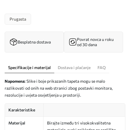
Prugasta
Povrat novca u roku
Besplatna dostava
od 30 dana
Specifikacije i materijal
Dostava i plaćanje
FAQ
Napomena:
Slike i boje prikazanih tapeta mogu se malo
razlikovati od onih na web stranici zbog postavki monitora,
rezolucije i uvjeta osvjetljenja u prostoriji.
Karakteristike
Materijal
Birajte između tri visokokvalitetna
materijala, svaki prikladan za različite