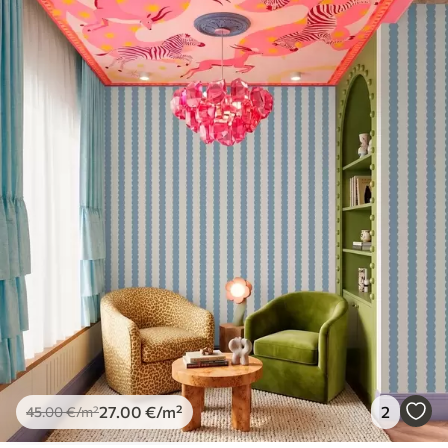
spužvom. Lakirane tapete mogu se čistiti
vodom.
Metoda primjene
Besprijekorna primjena
Dostupni materijali
Standard
45
.00
27
.00
€
/m²
Premium
56
.67
34
.00
€
/m²
Premium vinil
66
.67
40
.00
€
/m²
27
.00
€
/m²
2
45
.00
€
/m²