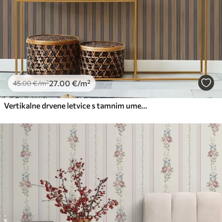
27
.00
€
/m²
45
.00
€
/m²
Vertikalne drvene letvice s tamnim umetcima