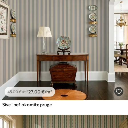
27
.00
€
/m²
45
.00
€
/m²
Sive i bež okomite pruge