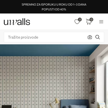
SPREMNO ZA ISPORUKU U ROKU OD 1–3 DANA
POPUSTI OD 40%
0
0