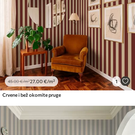
27
.00
€
/m²
1
45
.00
€
/m²
Crvene i bež okomite pruge