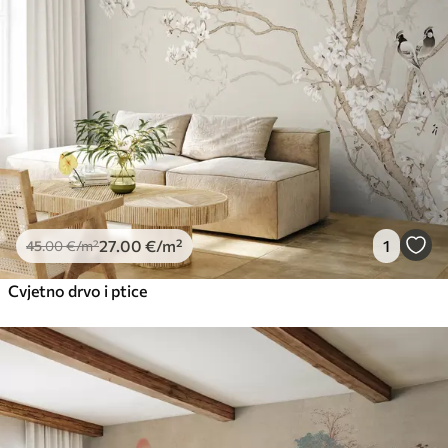
27
.00
€
/m²
1
45
.00
€
/m²
Cvjetno drvo i ptice