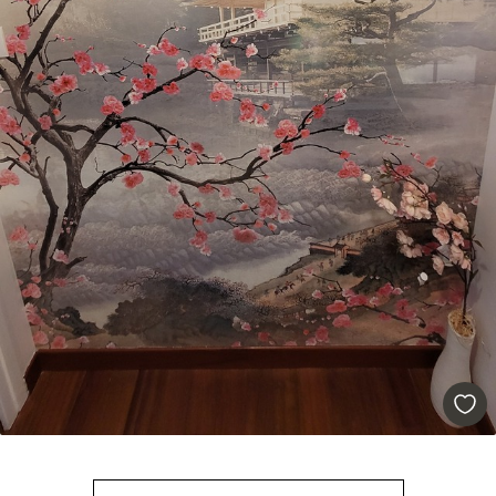
Premium vinil
66
.67
40
.00
€
/m²
Peel and Stick
81
.67
49
.00
€
/m²