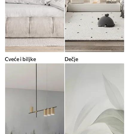
Cveće i biljke
Dečje