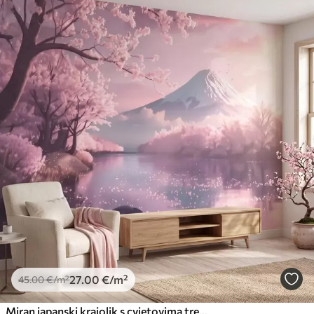
27
.00
€
/m²
45
.00
€
/m²
Miran japanski krajolik s cvjetovima trešnje i planinskim jezerom pri izlasku sunca