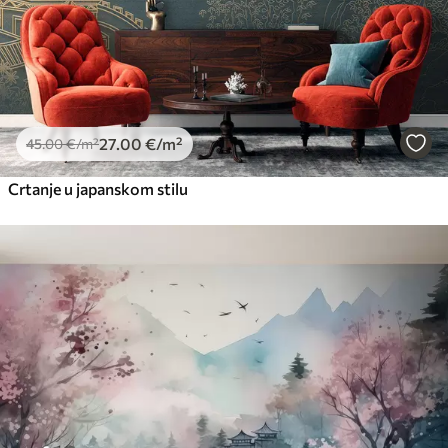
27
.00
€
/m²
45
.00
€
/m²
Crtanje u japanskom stilu