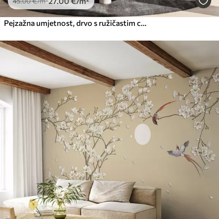
27
.00
€
/m²
45
.00
€
/m²
Pejzažna umjetnost, drvo s ružičastim cvjetovima, jezero i maglovite planine u pozadini