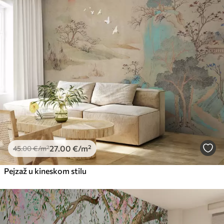
27
.00
€
/m²
45
.00
€
/m²
Pejzaž u kineskom stilu