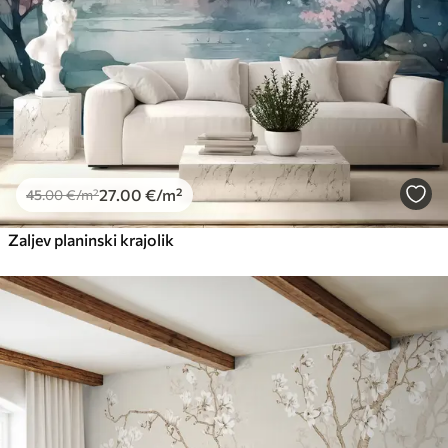
27
.00
€
/m²
45
.00
€
/m²
Zaljev planinski krajolik