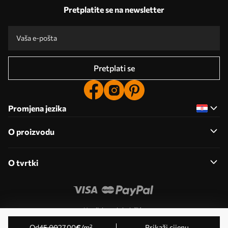
Pretplatite se na newsletter
Pretplati se
Promjena jezika
O proizvodu
O tvrtki
Uredi dozvole kolačića
© 2011- 2026 Uwalls . Sva prava pridržana. Upravlja KLW
od
45
.00
27
.00
€
/m²
Prikaži cijenu