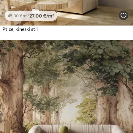
27
.00
€
/m²
45
.00
€
/m²
Ptice, kineski stil