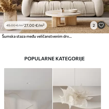
27
.00
€
/m²
2
45
.00
€
/m²
Šumska staza među veličanstvenim drvećem u stilu akvarela
POPULARNE KATEGORIJE