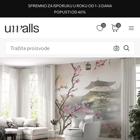
SPREMNO ZA ISPORUKU U ROKU OD 1–3 DANA
POPUSTI OD 40%
0
0