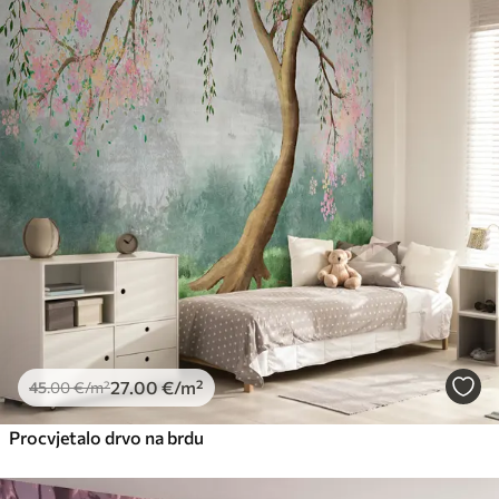
27
.00
€
/m²
45
.00
€
/m²
Procvjetalo drvo na brdu