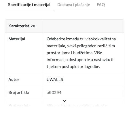
Specifikacije i materijal
Dostava i plaćanje
FAQ
Karakteristike
Materijal
Odaberite između tri visokokvalitetna
materijala, svaki prilagođen različitim
prostorijama i budžetima. Više
informacija dostupno je u nastavku ili
tijekom postupka prilagodbe.
Autor
UWALLS
Broj artikla
u60294
Proizvodnja
Slika se ispisuje u veličini koju ste
odredili, izrezana na identične trake
širine do 50 cm.