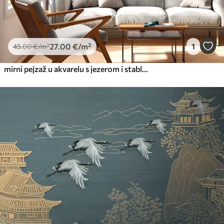
27
.00
€
/m²
1
45
.00
€
/m²
mirni pejzaž u akvarelu s jezerom i stablom u cvatu