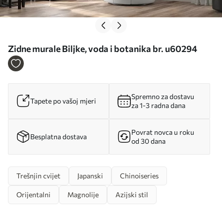
Zidne murale Biljke, voda i botanika br. u60294
Spremno za dostavu
Tapete po vašoj mjeri
za 1-3 radna dana
Povrat novca u roku
Besplatna dostava
od 30 dana
Trešnjin cvijet
Japanski
Chinoiseries
Orijentalni
Magnolije
Azijski stil