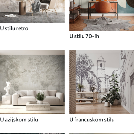
U stilu retro
U stilu 70-ih
U azijskom stilu
U francuskom stilu