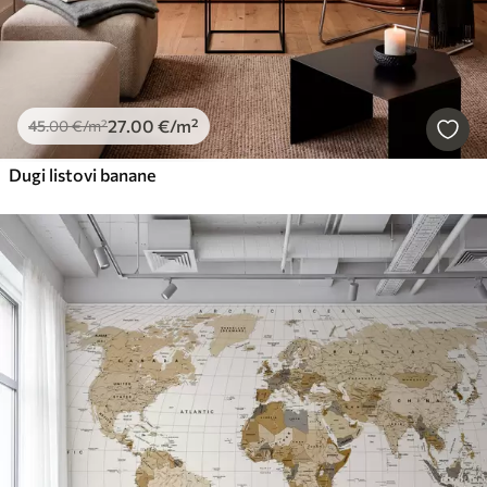
27
.00
€
/m²
45
.00
€
/m²
Dugi listovi banane