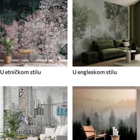
U etničkom stilu
U engleskom stilu