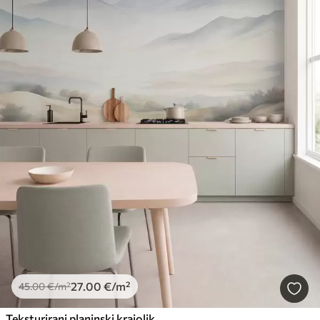
27
.00
€
/m²
45
.00
€
/m²
Teksturirani planinski krajolik