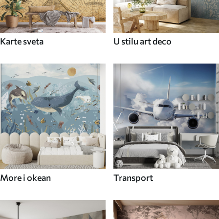
Karte sveta
U stilu art deco
More i okean
Transport