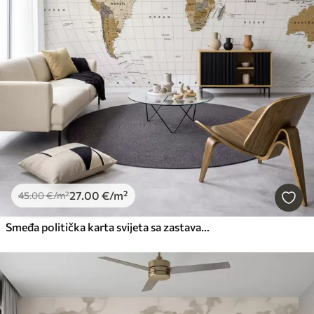
27
.00
€
/m²
45
.00
€
/m²
Smeđa politička karta svijeta sa zastavama na engleskom jeziku