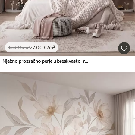
27
.00
€
/m²
45
.00
€
/m²
Nježno prozračno perje u breskvasto-ružičastoj izmaglici sa svjetlucavim efektom