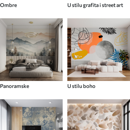
Ombre
U stilu grafita i street art
Panoramske
U stilu boho