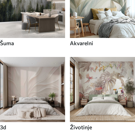
Šuma
Akvarelni
3d
Životinje