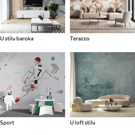
U stilu baroka
Terazzo
Sport
U loft stilu