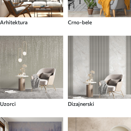
Arhitektura
Crno-bele
Uzorci
Dizajnerski