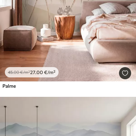
27
.00
€
/m²
45
.00
€
/m²
Palme