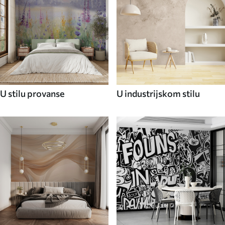
U stilu provanse
U industrijskom stilu