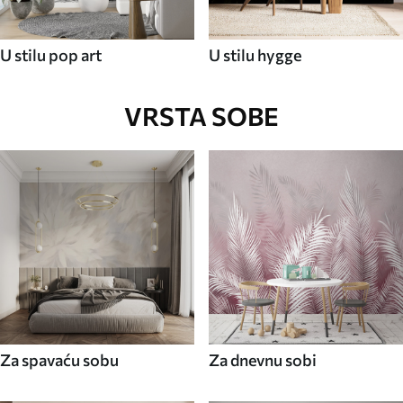
U stilu pop art
U stilu hygge
VRSTA SOBE
Za spavaću sobu
Za dnevnu sobi