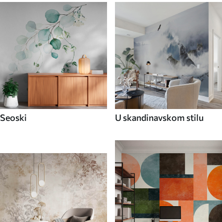
Seoski
U skandinavskom stilu