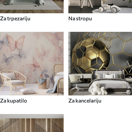
Za trpezariju
Na stropu
Za kupatilo
Za kancelariju