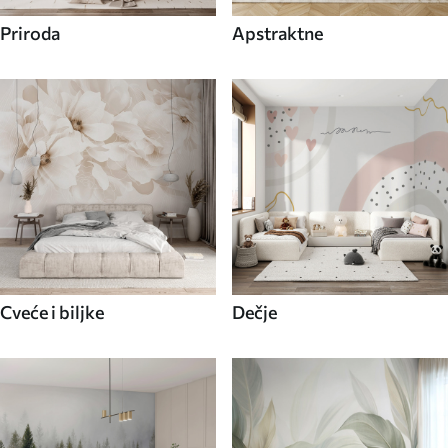
Priroda
Apstraktne
Cveće i biljke
Dečje