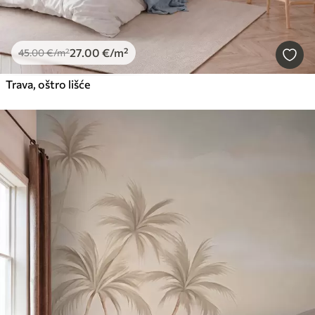
27
.00
€
/m²
45
.00
€
/m²
Trava, oštro lišće