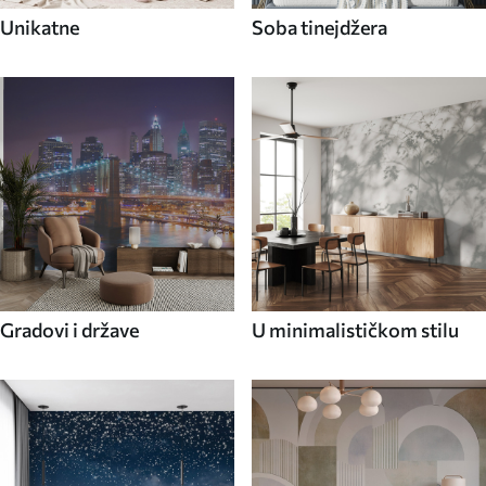
Unikatne
Soba tinejdžera
Gradovi i države
U minimalističkom stilu