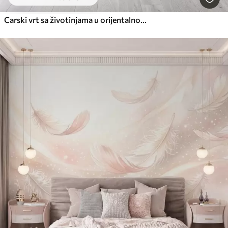
Carski vrt sa životinjama u orijentalnom stilu - majmunom, leopardom, tigrom, paunom i čapljom