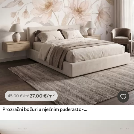
27
.00
€
/m²
45
.00
€
/m²
Prozračni božuri u nježnim puderasto-bež tonovima