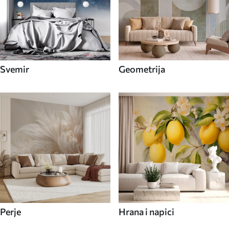
Svemir
Geometrija
Perje
Hrana i napici