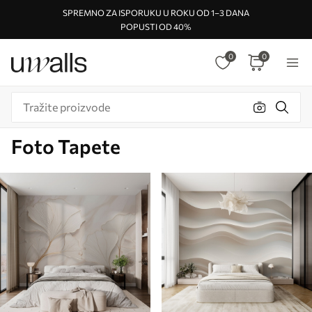
SPREMNO ZA ISPORUKU U ROKU OD 1–3 DANA
POPUSTI OD 40%
0
0
Foto Tapete