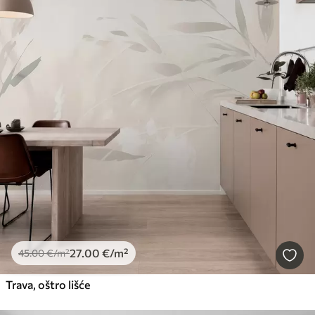
27
.00
€
/m²
45
.00
€
/m²
Trava, oštro lišće