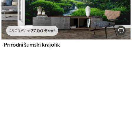
27
.00
€
/m²
45
.00
€
/m²
Prirodni šumski krajolik