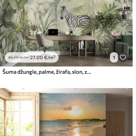
27
.00
€
/m²
1
45
.00
€
/m²
Šuma džungle, palme, žirafa, slon, zebra, akvarel, zelenilo, stablo banane, cvijeće