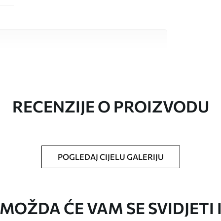
valitetna materijala, svaki prilagođen
džetima. Više informacija dostupno je u
ka prilagodbe.
RECENZIJE O PROIZVODU
POGLEDAJ CIJELU GALERIJU
oju ste odredili, izrezana na identične trake
i/ili ljepilo za tapete.
MOŽDA ĆE VAM SE SVIDJETI 
iti mekom spužvom. Lakirane tapete mogu se