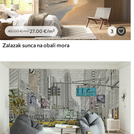
27
.00
€
/m²
3
45
.00
€
/m²
Zalazak sunca na obali mora