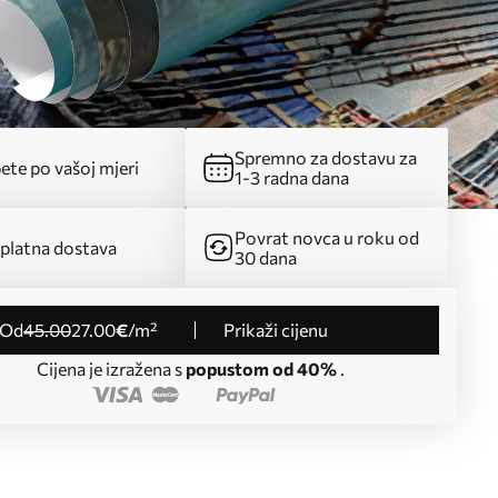
Spremno za dostavu za
ete po vašoj mjeri
1-3 radna dana
Povrat novca u roku od
platna dostava
30 dana
od
45
.00
27
.00
€
/m²
Prikaži cijenu
Cijena je izražena s
popustom od 40%
.