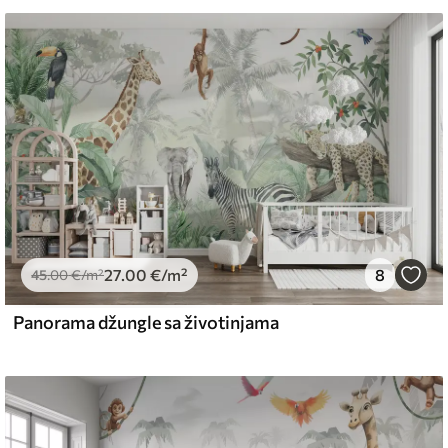
emium
67
34
.00
€
/m²
27
.00
€
/m²
8
l and Stick
45
.00
€
/m²
67
49
.00
€
/m²
Panorama džungle sa životinjama