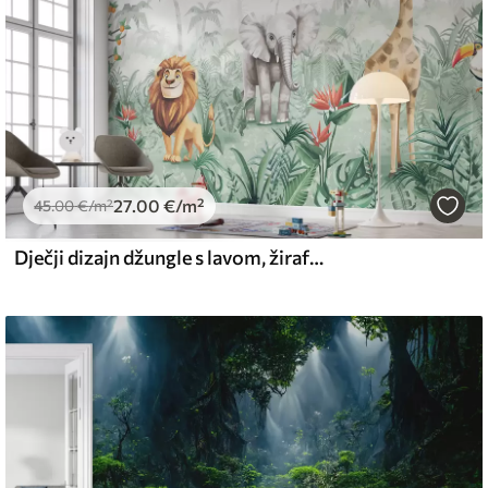
27
.00
€
/m²
45
.00
€
/m²
Dječji dizajn džungle s lavom, žirafom, slonom i papigama