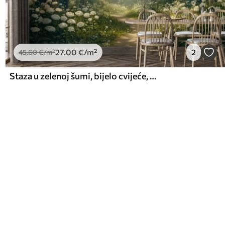
27
.00
€
/m²
2
45
.00
€
/m²
Staza u zelenoj šumi, bijelo cvijeće, sunčeva svjetlost, crtež u akrilnom stilu