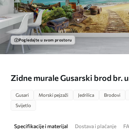
Pogledajte u svom prostoru
Zidne murale Gusarski brod br. 
Gusari
Morski pejzaži
Jedrilica
Brodovi
Svijetlo
Specifikacije i materijal
Dostava i plaćanje
F