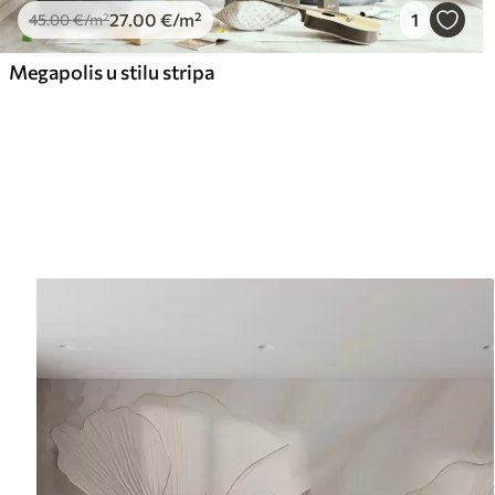
27
.00
€
/m²
1
45
.00
€
/m²
Megapolis u stilu stripa