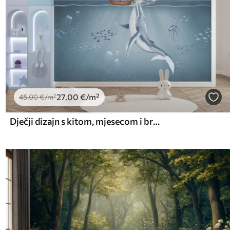
27
.00
€
/m²
45
.00
€
/m²
Dječji dizajn s kitom, mjesecom i brodom s djecom