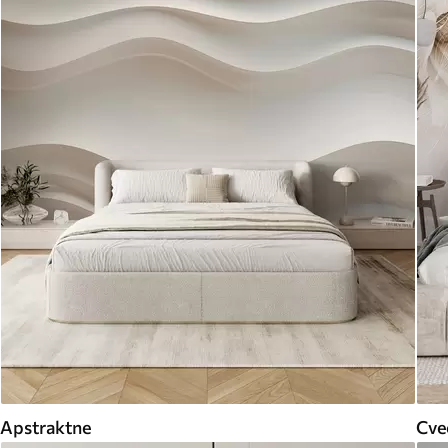
Apstraktne
Cveć