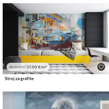
27
.00
€
/m²
45
.00
€
/m²
Stroj za grafite