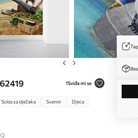
Tap
Bes
u62419
1
Sviđa mi se
Soba za dječaka
Svemir
Djeca
AQ