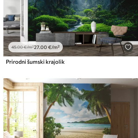
27
.00
€
/m²
45
.00
€
/m²
Prirodni šumski krajolik