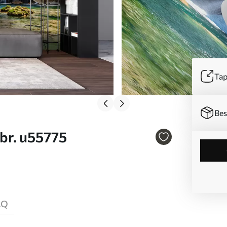
Tap
Bes
 br. u55775
AQ