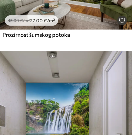
27
.00
€
/m²
45
.00
€
/m²
Prozirnost šumskog potoka