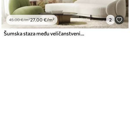
27
.00
€
/m²
2
45
.00
€
/m²
Šumska staza među veličanstvenim drvećem u stilu akvarela