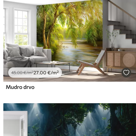
27
.00
€
/m²
45
.00
€
/m²
Mudro drvo