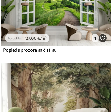
27
.00
€
/m²
1
45
.00
€
/m²
Pogled s prozora na čistinu