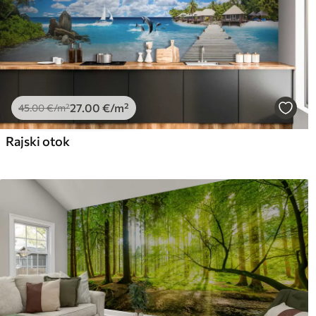
27
.00
€
/m²
45
.00
€
/m²
Rajski otok