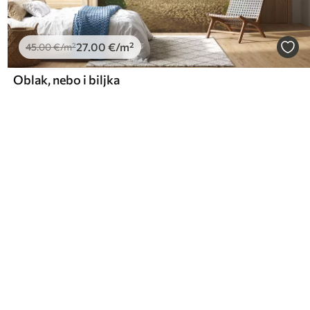
27
.00
€
/m²
45
.00
€
/m²
Oblak, nebo i biljka