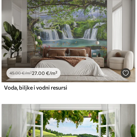
emium
67
34
.00
€
/m²
27
.00
€
/m²
l and Stick
45
.00
€
/m²
67
49
.00
€
/m²
Voda, biljke i vodni resursi