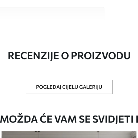
valitetna materijala, svaki prilagođen
džetima. Više informacija dostupno je u
ka prilagodbe.
RECENZIJE O PROIZVODU
POGLEDAJ CIJELU GALERIJU
oju ste odredili, izrezana na identične trake
i/ili ljepilo za tapete.
MOŽDA ĆE VAM SE SVIDJETI 
iti mekom spužvom. Lakirane tapete mogu se