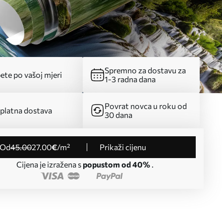
Spremno za dostavu za
ete po vašoj mjeri
1-3 radna dana
Povrat novca u roku od
platna dostava
30 dana
od
45
.00
27
.00
€
/m²
Prikaži cijenu
Cijena je izražena s
popustom od 40%
.