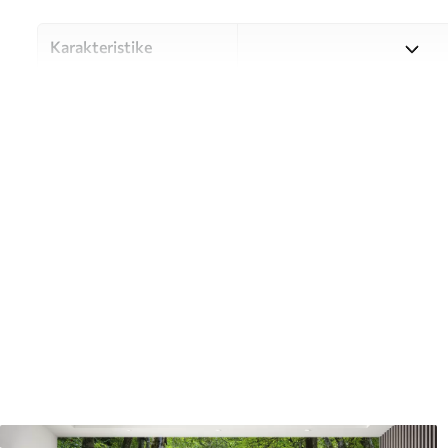
Karakteristike
Materijal
Odaberite između tri visokok
različitim prostorijama i bu
nastavku ili tijekom postup
Autor
UWALLS
Broj artikla
u55775
Proizvodnja
Slika se ispisuje u veličini k
širine do 50 cm.
Dodatno
Možete dodati premaz od laka 
Čišćenje
Tapete se mogu nježno čist
čistiti vodom.