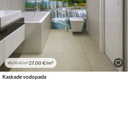
27
.00
€
/m²
45
.00
€
/m²
Kaskade vodopada