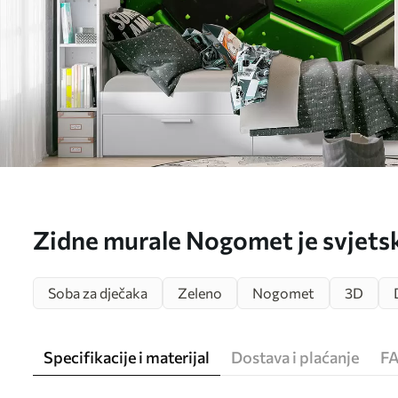
Zidne murale Nogomet je svjetsk
Soba za dječaka
Zeleno
Nogomet
3D
Specifikacije i materijal
Dostava i plaćanje
F