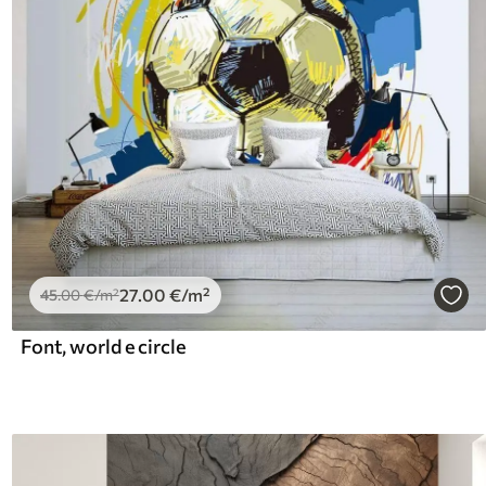
27
.00
€
/m²
45
.00
€
/m²
Font, world e circle