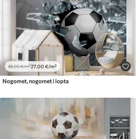
27
.00
€
/m²
45
.00
€
/m²
Nogomet, nogomet i lopta