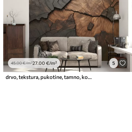
27
.00
€
/m²
5
45
.00
€
/m²
drvo, tekstura, pukotine, tamno, kora, površina