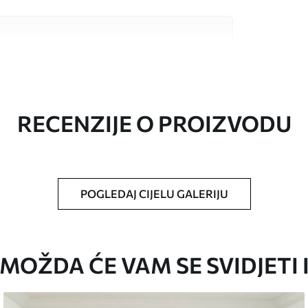
valitetna materijala, svaki prilagođen
džetima. Više informacija dostupno je u
ka prilagodbe.
RECENZIJE O PROIZVODU
POGLEDAJ CIJELU GALERIJU
oju ste odredili, izrezana na identične trake
MOŽDA ĆE VAM SE SVIDJETI 
i/ili ljepilo za tapete.