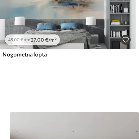
27
.00
€
/m²
45
.00
€
/m²
Nogometna lopta