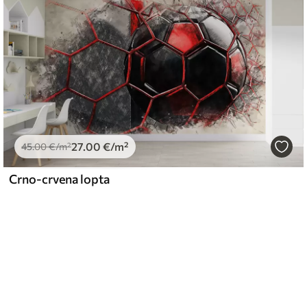
27
.00
€
/m²
45
.00
€
/m²
Crno-crvena lopta