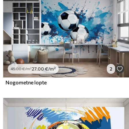
27
.00
€
/m²
2
45
.00
€
/m²
Nogometne lopte