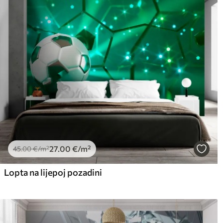
27
.00
€
/m²
45
.00
€
/m²
Lopta na lijepoj pozadini