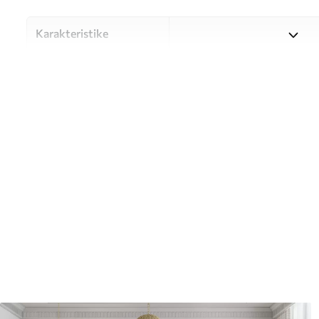
Karakteristike
Materijal
Odaberite između tri visokok
različitim prostorijama i bu
nastavku ili tijekom postup
Autor
UWALLS
Broj artikla
u72789
Završna obrada
Polu-mat.
Proizvodnja
Slika se ispisuje u veličini k
širine do 50 cm.
Dodatno
Možete dodati premaz od laka 