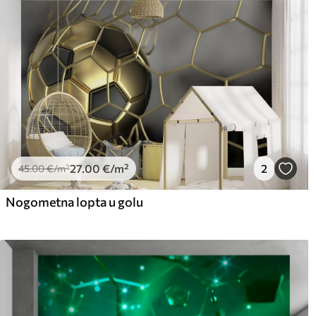
Čišćenje
Tapete se mogu nježno čist
čistiti vodom.
Način primjene
Besprijekorna primjena
Dostupni materijali
Standard
Pr
45
.00
56
.
27
.00
€
/m²
27
.00
€
/m²
2
45
.00
€
/m²
Nogometna lopta u golu
Premium vinil
Pee
66
.67
81
.
40
.00
€
/m²