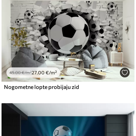
iti mekom spužvom. Lakirane tapete mogu se
emium
67
34
.00
€
/m²
27
.00
€
/m²
45
.00
€
/m²
Nogometne lopte probijaju zid
l and Stick
67
49
.00
€
/m²