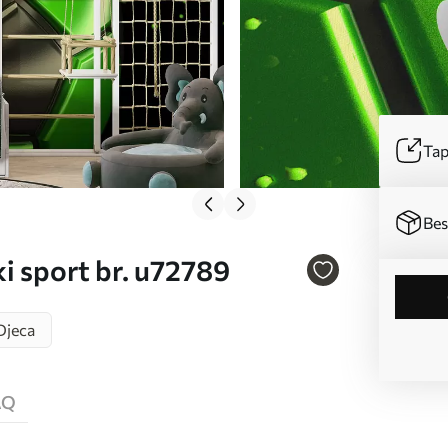
Tap
Bes
i sport br. u72789
Djeca
AQ