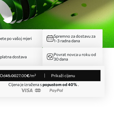
Spremno za dostavu za
ete po vašoj mjeri
1-3 radna dana
Povrat novca u roku od
platna dostava
30 dana
od
45
.00
27
.00
€
/m²
Prikaži cijenu
Cijena je izražena s
popustom od 40%
.