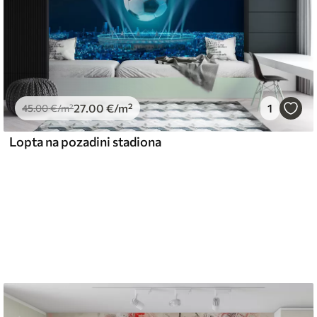
27
.00
€
/m²
1
45
.00
€
/m²
Lopta na pozadini stadiona