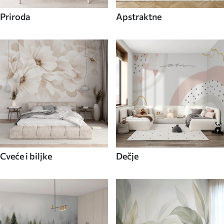
Priroda
Apstraktne
Cveće i biljke
Dečje