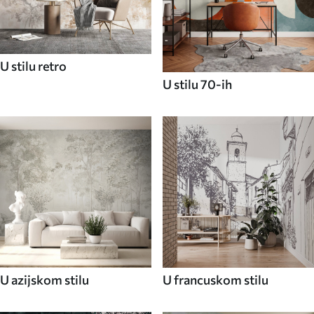
U stilu retro
U stilu 70-ih
U azijskom stilu
U francuskom stilu