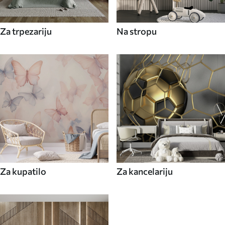
Za trpezariju
Na stropu
Za kupatilo
Za kancelariju