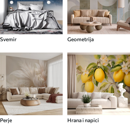
Svemir
Geometrija
Perje
Hrana i napici