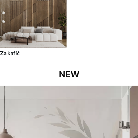
Za kafić
NEW