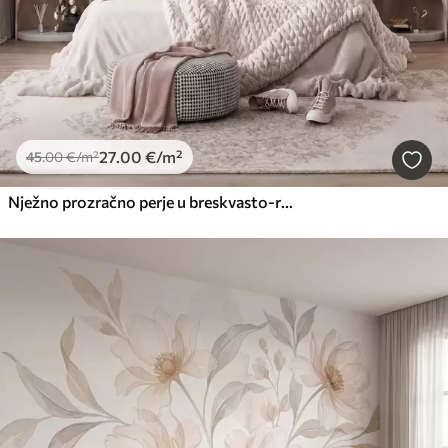
27
.00
€
/m²
45
.00
€
/m²
Nježno prozračno perje u breskvasto-ružičastoj izmaglici sa svjetlucavim efektom