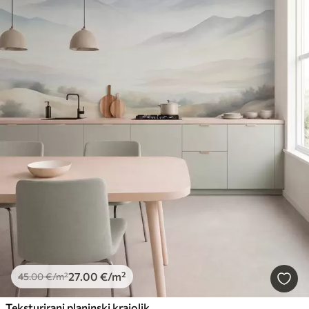
27
.00
€
/m²
45
.00
€
/m²
Teksturirani planinski krajolik