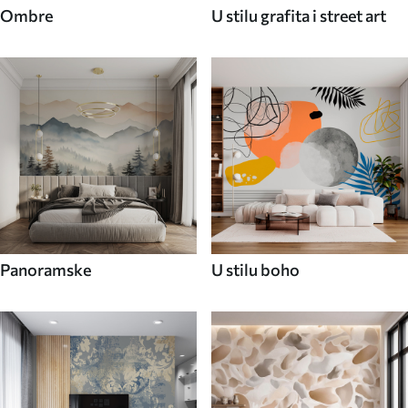
Ombre
U stilu grafita i street art
Panoramske
U stilu boho