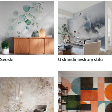
Seoski
U skandinavskom stilu