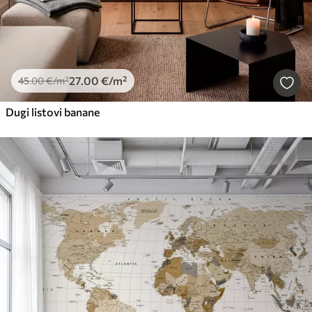
27
.00
€
/m²
45
.00
€
/m²
Dugi listovi banane