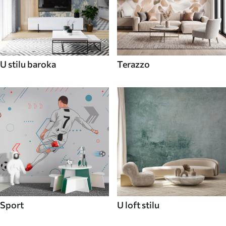
U stilu baroka
Terazzo
Sport
U loft stilu