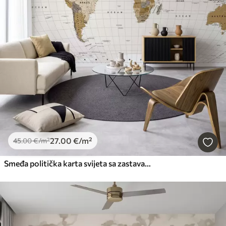
27
.00
€
/m²
45
.00
€
/m²
Smeđa politička karta svijeta sa zastavama na engleskom jeziku