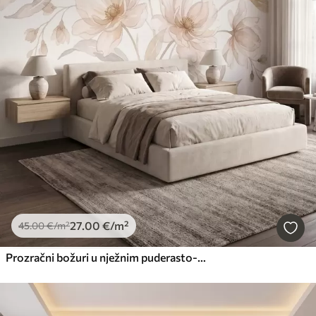
27
.00
€
/m²
45
.00
€
/m²
Prozračni božuri u nježnim puderasto-bež tonovima