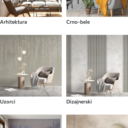
Arhitektura
Crno-bele
Uzorci
Dizajnerski