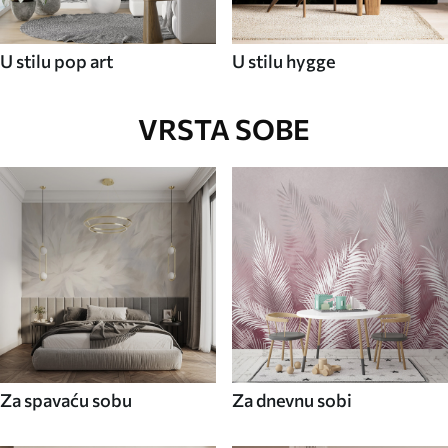
U stilu pop art
U stilu hygge
VRSTA SOBE
Za spavaću sobu
Za dnevnu sobi