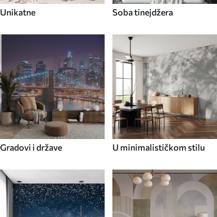
Unikatne
Soba tinejdžera
Gradovi i države
U minimalističkom stilu