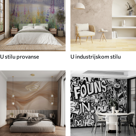
U stilu provanse
U industrijskom stilu