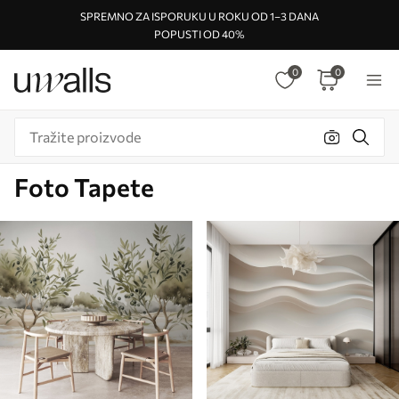
SPREMNO ZA ISPORUKU U ROKU OD 1–3 DANA
POPUSTI OD 40%
0
0
Foto Tapete