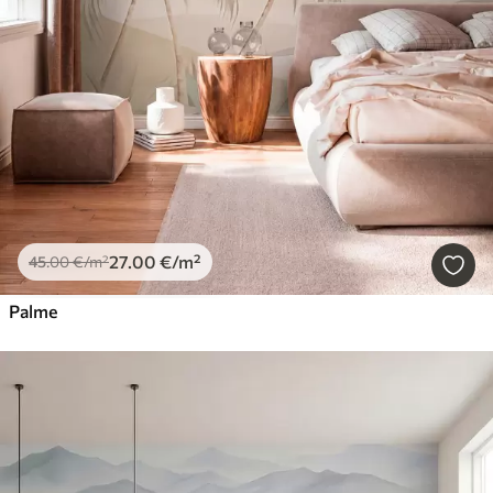
27
.00
€
/m²
45
.00
€
/m²
Palme