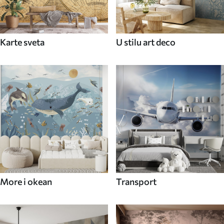
Karte sveta
U stilu art deco
More i okean
Transport