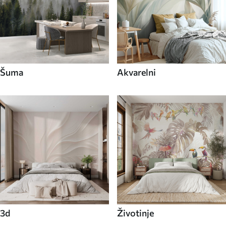
Šuma
Akvarelni
3d
Životinje