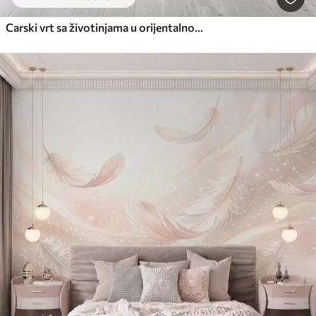
Carski vrt sa životinjama u orijentalnom stilu - majmunom, leopardom, tigrom, paunom i čapljom