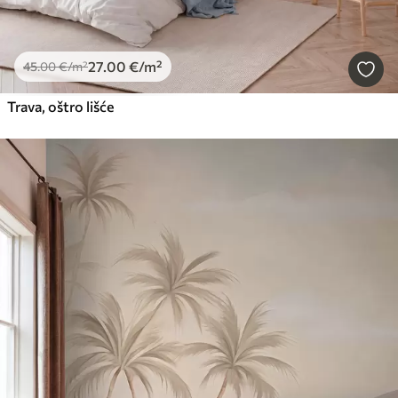
27
.00
€
/m²
45
.00
€
/m²
Trava, oštro lišće