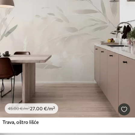
27
.00
€
/m²
45
.00
€
/m²
Trava, oštro lišće