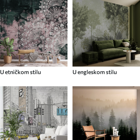
U etničkom stilu
U engleskom stilu