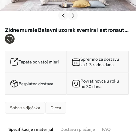
Zidne murale Bešavni uzorak svemira i astronauta
br. u97581
Spremno za dostavu
Tapete po vašoj mjeri
za 1-3 radna dana
Povrat novca u roku
Besplatna dostava
od 30 dana
Soba za dječaka
Djeca
Specifikacije i materijal
Dostava i plaćanje
FAQ