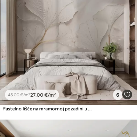
27
.00
€
/m²
6
45
.00
€
/m²
Pastelno lišće na mramornoj pozadini u bež tonovima