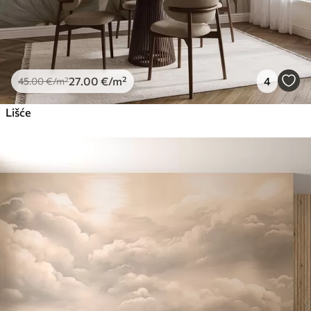
27
.00
€
/m²
4
45
.00
€
/m²
Lišće