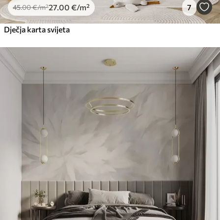
27
.00
€
/m²
7
45
.00
€
/m²
Dječja karta svijeta