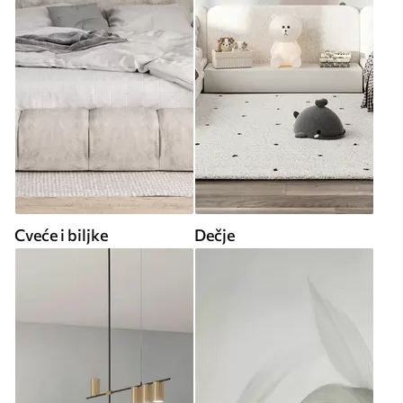
Cveće i biljke
Dečje