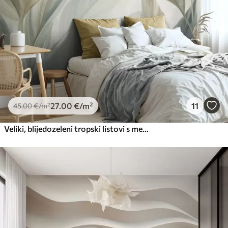
27
.00
€
/m²
11
45
.00
€
/m²
Veliki, blijedozeleni tropski listovi s mekim, pastelnim bojama, teksturirana umjetnost