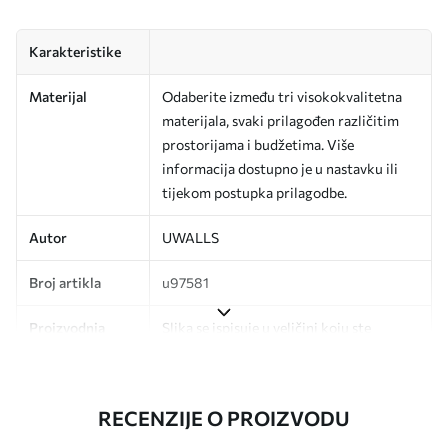
Karakteristike
Materijal
Odaberite između tri visokokvalitetna
materijala, svaki prilagođen različitim
prostorijama i budžetima. Više
informacija dostupno je u nastavku ili
tijekom postupka prilagodbe.
Autor
UWALLS
Broj artikla
u97581
Proizvodnja
Slika se ispisuje u veličini koju ste
odredili, izrezana na identične trake
širine do 50 cm.
RECENZIJE O PROIZVODU
Dodatno
Možete dodati premaz od laka i/ili ljepilo
za tapete.