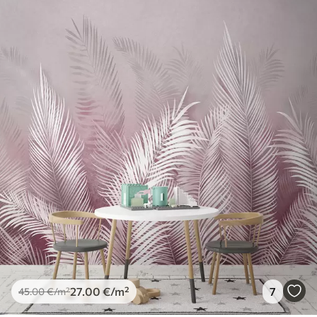
27
.00
€
/m²
7
45
.00
€
/m²