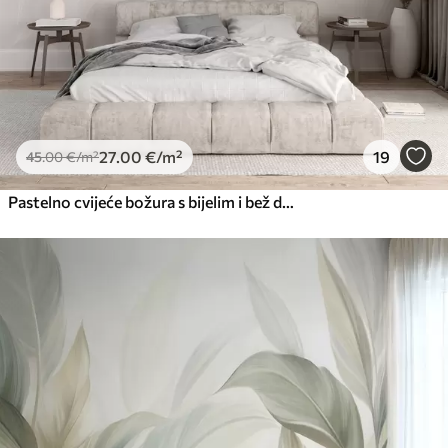
66
.67
40
.00
€
/m²
Peel and Stick
81
.67
49
.00
€
/m²
27
.00
€
/m²
19
45
.00
€
/m²
Pastelno cvijeće božura s bijelim i bež delikatnim laticama i bijelim linijama na svijetlo bež pozadini