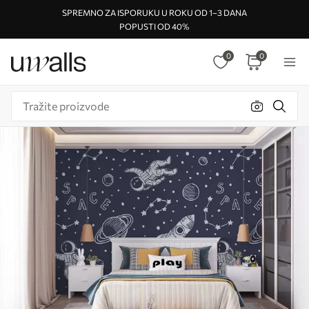
SPREMNO ZA ISPORUKU U ROKU OD 1–3 DANA
POPUSTI OD 40%
0
0