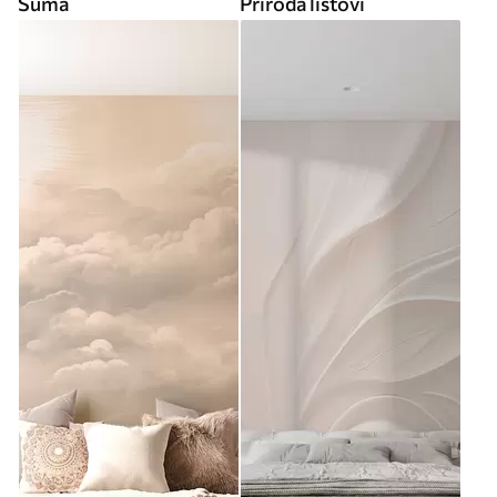
Šuma
Priroda listovi