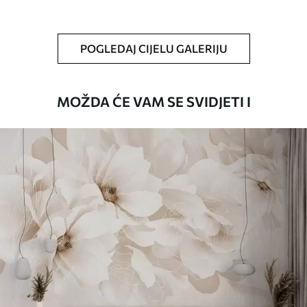
Čišćenje
Tapete se mogu nježno čistiti mekom
spužvom. Lakirane tapete mogu se čistiti
POGLEDAJ CIJELU GALERIJU
vodom.
Način primjene
Besprijekorna primjena
MOŽDA ĆE VAM SE SVIDJETI I
Dostupni materijali
Standard
45
.00
27
.00
€
/m²
Premium
56
.67
34
.00
€
/m²
Premium vinil