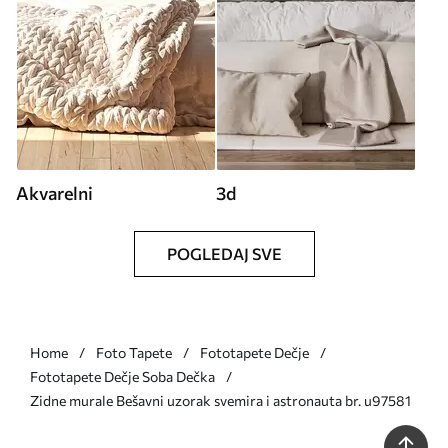
Akvarelni
3d
POGLEDAJ SVE
Home
Foto Tapete
Fototapete Dečje
Fototapete Dečje Soba Dečka
Zidne murale Bešavni uzorak svemira i astronauta br. u97581