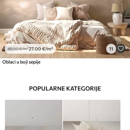
27
.00
€
/m²
11
45
.00
€
/m²
Oblaci u boji sepije
POPULARNE KATEGORIJE