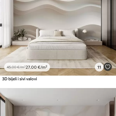
27
.00
€
/m²
11
45
.00
€
/m²
3D bijeli i sivi valovi