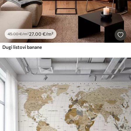
27
.00
€
/m²
45
.00
€
/m²
Dugi listovi banane