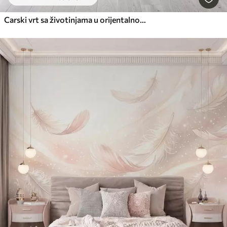
Carski vrt sa životinjama u orijentalnom stilu - majmunom, leopardom, tigrom, paunom i čapljom