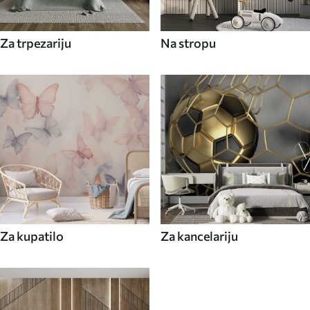
Za trpezariju
Na stropu
Za kupatilo
Za kancelariju