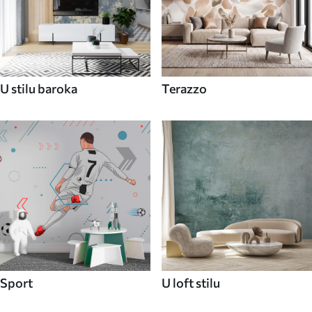
U stilu baroka
Terazzo
Sport
U loft stilu