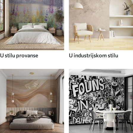
U stilu provanse
U industrijskom stilu