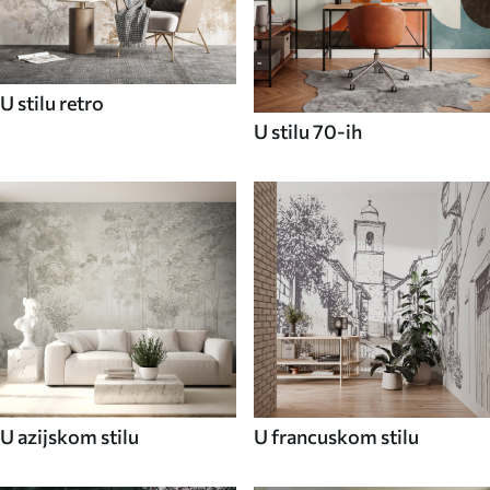
U stilu retro
U stilu 70-ih
U azijskom stilu
U francuskom stilu