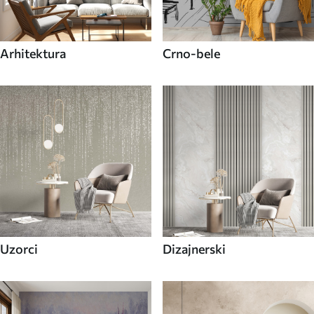
Arhitektura
Crno-bele
Uzorci
Dizajnerski