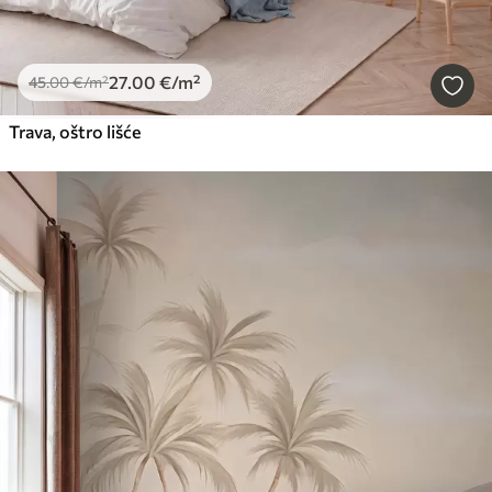
27
.00
€
/m²
45
.00
€
/m²
Trava, oštro lišće