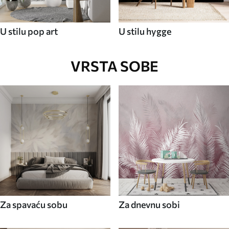
U stilu pop art
U stilu hygge
VRSTA SOBE
Za spavaću sobu
Za dnevnu sobi