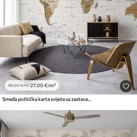
27
.00
€
/m²
45
.00
€
/m²
Smeđa politička karta svijeta sa zastavama na engleskom jeziku