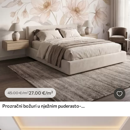
27
.00
€
/m²
45
.00
€
/m²
Prozračni božuri u nježnim puderasto-bež tonovima