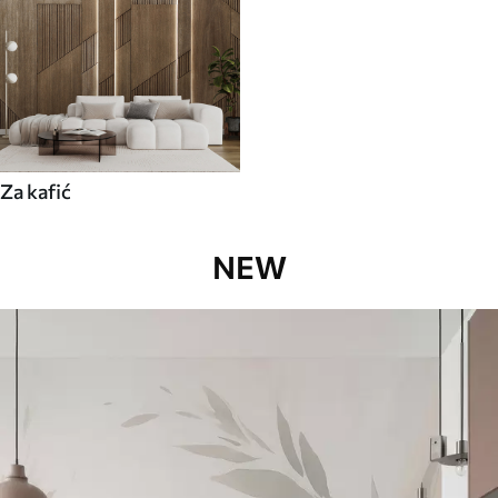
Za kafić
NEW