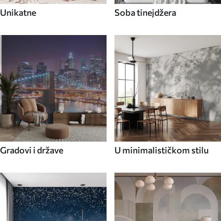
Unikatne
Soba tinejdžera
Gradovi i države
U minimalističkom stilu