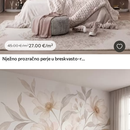
27
.00
€
/m²
45
.00
€
/m²
Nježno prozračno perje u breskvasto-ružičastoj izmaglici sa svjetlucavim efektom