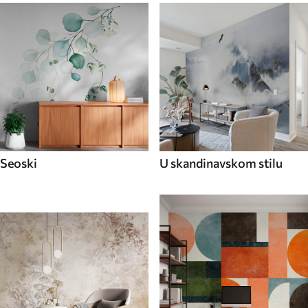
Seoski
U skandinavskom stilu