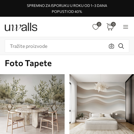
SPREMNO ZA ISPORUKU U ROKU OD 1–3 DANA
POPUSTI OD 40%
0
0
Foto Tapete