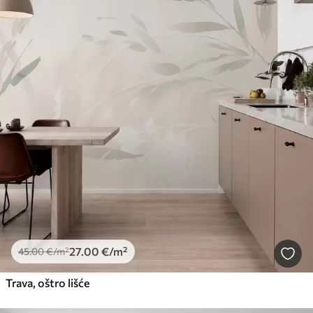
27
.00
€
/m²
45
.00
€
/m²
Trava, oštro lišće