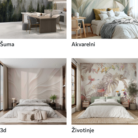
Šuma
Akvarelni
3d
Životinje