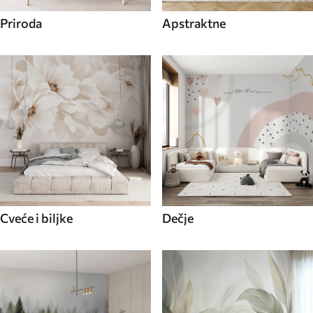
Priroda
Apstraktne
Cveće i biljke
Dečje