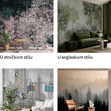
U etničkom stilu
U engleskom stilu