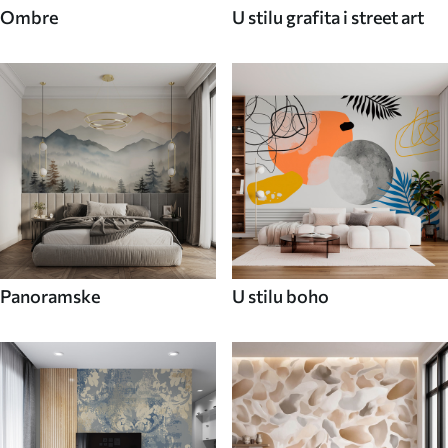
Ombre
U stilu grafita i street art
Panoramske
U stilu boho