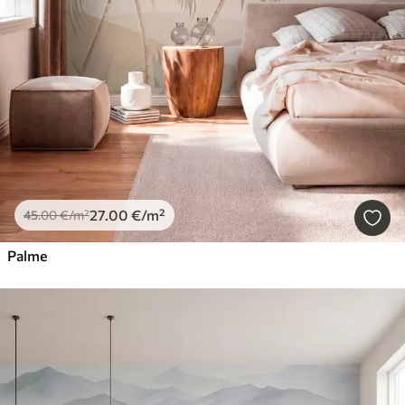
27
.00
€
/m²
45
.00
€
/m²
Palme