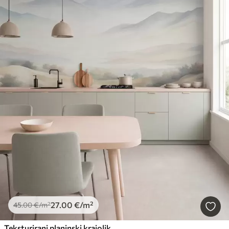
27
.00
€
/m²
45
.00
€
/m²
Teksturirani planinski krajolik