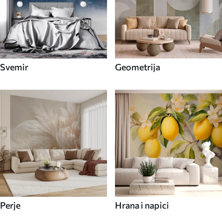
Svemir
Geometrija
Perje
Hrana i napici