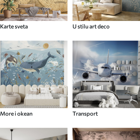
Karte sveta
U stilu art deco
More i okean
Transport