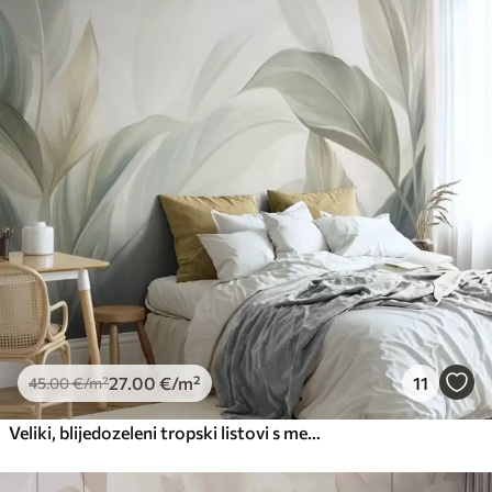
45
.00
27
.00
€
/m²
Premium
56
.67
34
.00
€
/m²
Premium vinil
66
.67
40
.00
€
/m²
Peel and Stick
81
.67
49
.00
€
/m²
27
.00
€
/m²
11
45
.00
€
/m²
Veliki, blijedozeleni tropski listovi s mekim, pastelnim bojama, teksturirana umjetnost