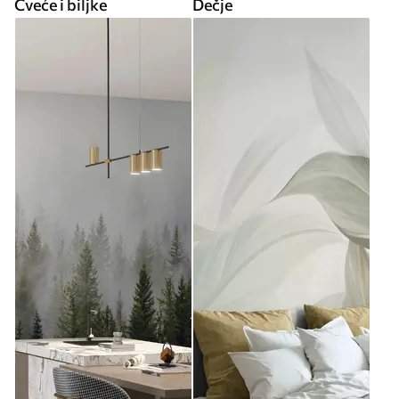
Cveće i biljke
Dečje