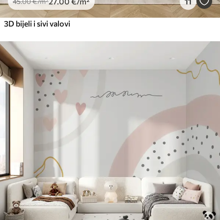
27
.00
€
/m²
11
45
.00
€
/m²
3D bijeli i sivi valovi