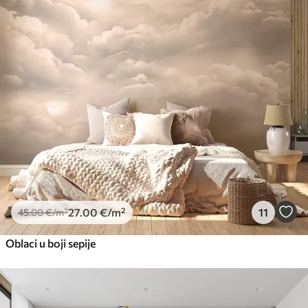
27
.00
€
/m²
11
45
.00
€
/m²
Oblaci u boji sepije