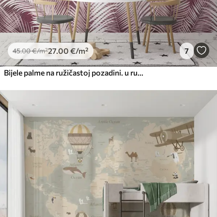
27
.00
€
/m²
7
45
.00
€
/m²
Bijele palme na ružičastoj pozadini. u ružičastim bojama