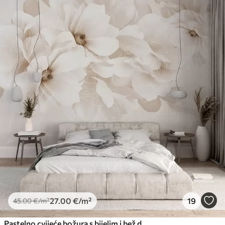
27
.00
€
/m²
19
45
.00
€
/m²
Pastelno cvijeće božura s bijelim i bež delikatnim laticama i bijelim linijama na svijetlo bež pozadini