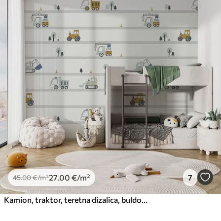
27
.00
€
/m²
7
45
.00
€
/m²
Kamion, traktor, teretna dizalica, buldožer, bager