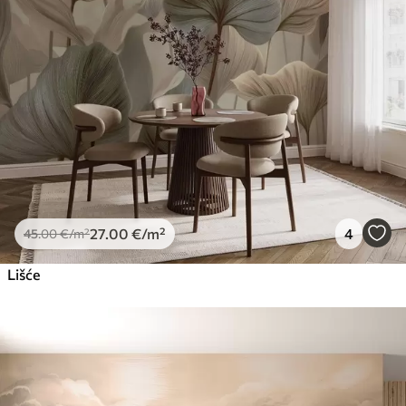
27
.00
€
/m²
4
45
.00
€
/m²
Lišće