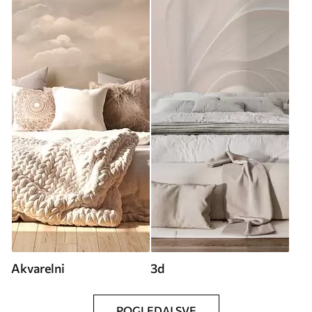
Akvarelni
3d
POGLEDAJ SVE