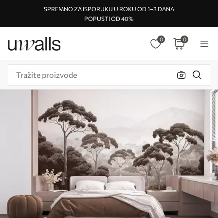
SPREMNO ZA ISPORUKU U ROKU OD 1–3 DANA
POPUSTI OD 40%
0
0