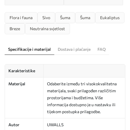
Flora i fauna
Sivo
Šuma
Šuma
Eukaliptus
Breze
Neutralna svjetlost
Specifikacije i materijal
Dostava i plaćanje
FAQ
Karakteristike
Materijal
Odaberite između tri visokokvalitetna
materijala, svaki prilagođen različitim
prostorijama i budžetima. Više
informacija dostupno je u nastavku ili
tijekom postupka prilagodbe.
Autor
UWALLS