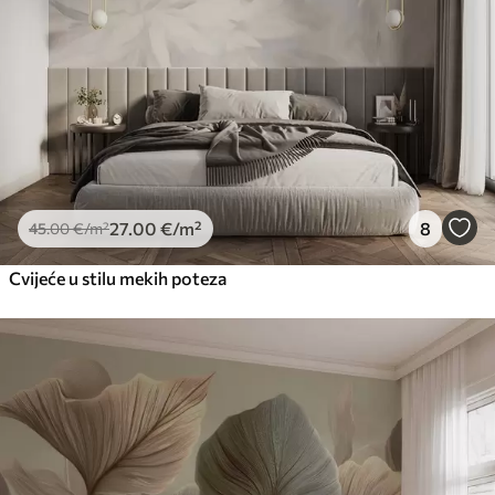
27
.00
€
/m²
8
45
.00
€
/m²
Cvijeće u stilu mekih poteza