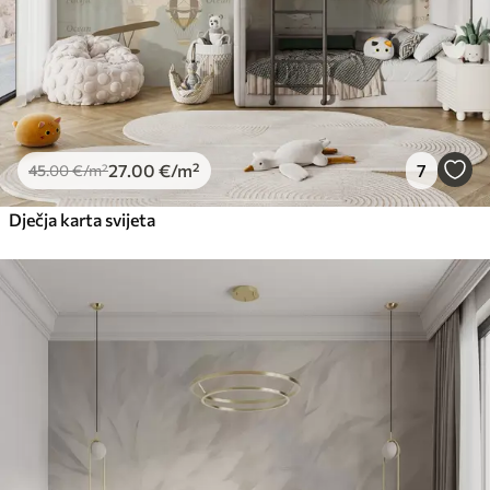
27
.00
€
/m²
7
45
.00
€
/m²
Dječja karta svijeta