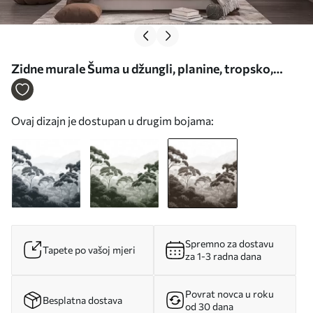
Zidne murale Šuma u džungli, planine, tropsko,
priroda, veliko drveće, smeđe boje br. w02739v2
Ovaj dizajn je dostupan u drugim bojama:
Spremno za dostavu
Tapete po vašoj mjeri
za 1-3 radna dana
Povrat novca u roku
Besplatna dostava
od 30 dana