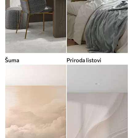
Šuma
Priroda listovi