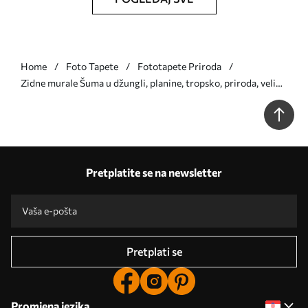
Home
Foto Tapete
Fototapete Priroda
Zidne murale Šuma u džungli, planine, tropsko, priroda, veliko
drveće, smeđe boje br. w02739v2
Pretplatite se na newsletter
Pretplati se
Promjena jezika