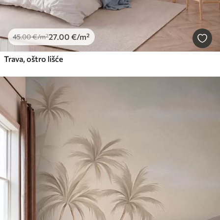
27
.00
€
/m²
45
.00
€
/m²
Trava, oštro lišće