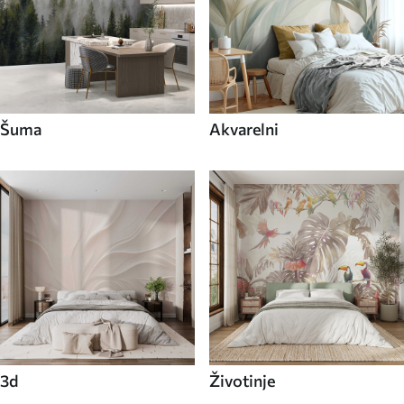
Šuma
Akvarelni
3d
Životinje