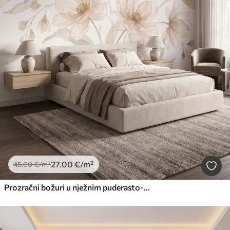
27
.00
€
/m²
45
.00
€
/m²
Prozračni božuri u nježnim puderasto-bež tonovima