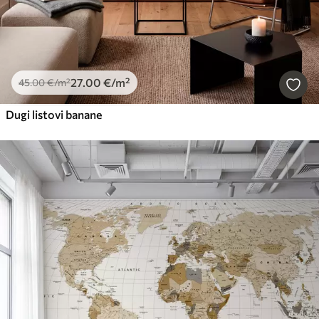
27
.00
€
/m²
45
.00
€
/m²
Dugi listovi banane