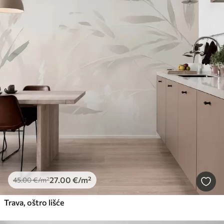
27
.00
€
/m²
45
.00
€
/m²
Trava, oštro lišće