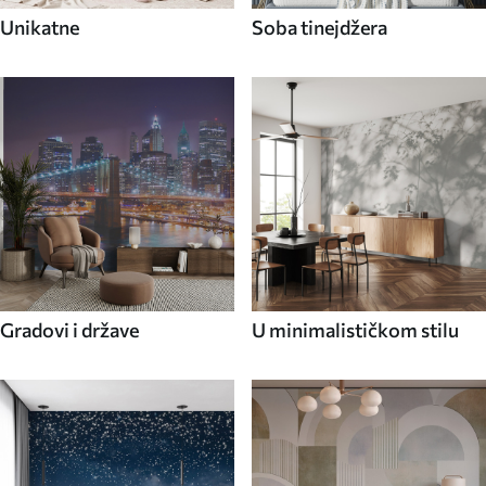
Unikatne
Soba tinejdžera
Gradovi i države
U minimalističkom stilu