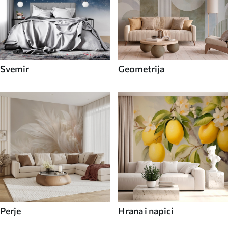
Svemir
Geometrija
Perje
Hrana i napici