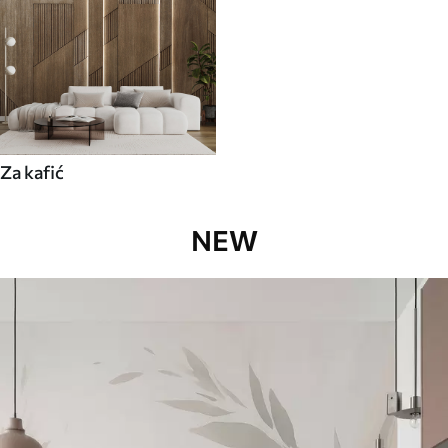
Za kafić
NEW