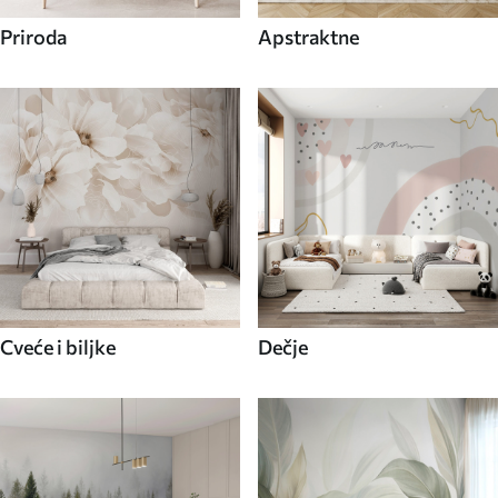
Priroda
Apstraktne
Cveće i biljke
Dečje