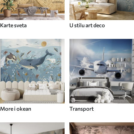
Karte sveta
U stilu art deco
More i okean
Transport