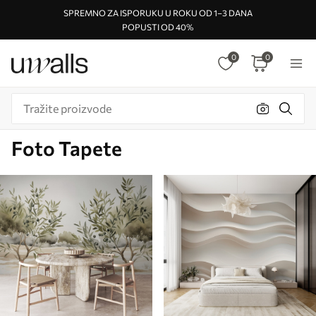
SPREMNO ZA ISPORUKU U ROKU OD 1–3 DANA
POPUSTI OD 40%
0
0
Foto Tapete