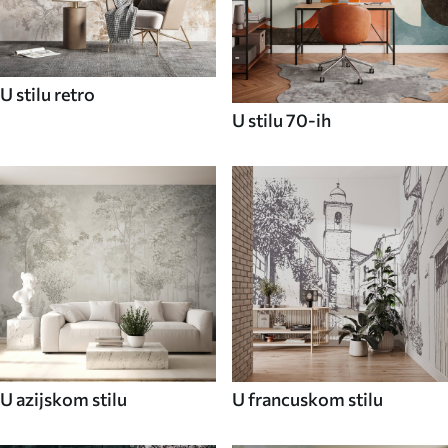
U stilu retro
U stilu 70-ih
U azijskom stilu
U francuskom stilu