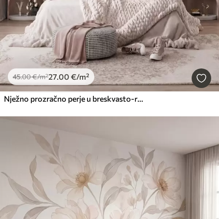
27
.00
€
/m²
45
.00
€
/m²
Nježno prozračno perje u breskvasto-ružičastoj izmaglici sa svjetlucavim efektom