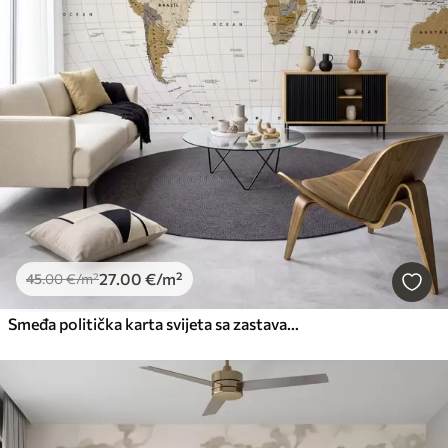
27
.00
€
/m²
45
.00
€
/m²
Smeđa politička karta svijeta sa zastavama na engleskom jeziku