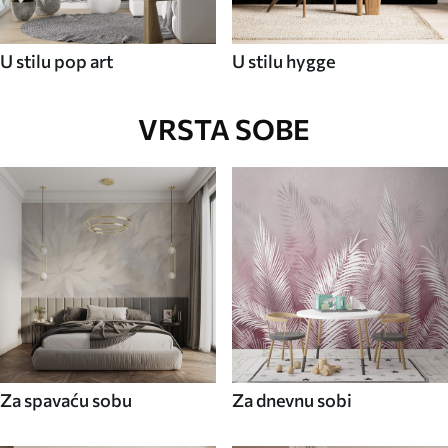
U stilu pop art
U stilu hygge
VRSTA SOBE
Za spavaću sobu
Za dnevnu sobi