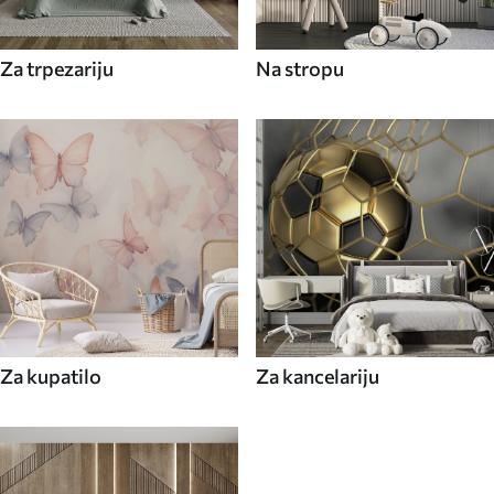
Za trpezariju
Na stropu
Za kupatilo
Za kancelariju