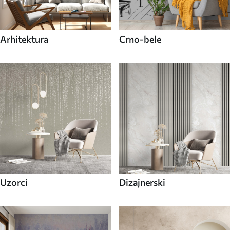
Arhitektura
Crno-bele
Uzorci
Dizajnerski