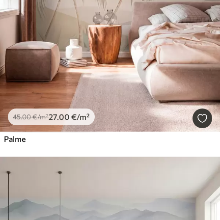
27
.00
€
/m²
45
.00
€
/m²
Palme