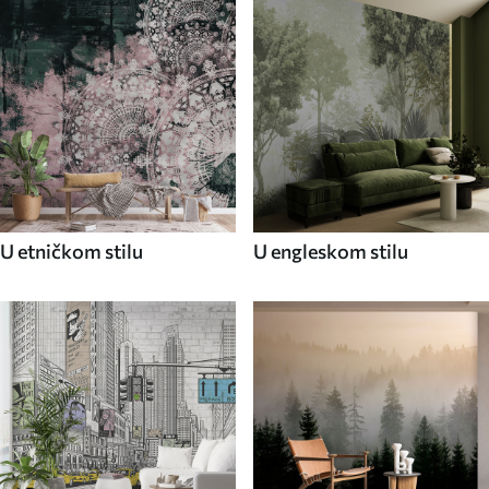
U etničkom stilu
U engleskom stilu