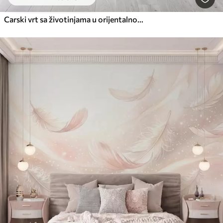
Carski vrt sa životinjama u orijentalnom stilu - majmunom, leopardom, tigrom, paunom i čapljom