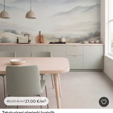
27
.00
€
/m²
45
.00
€
/m²
Teksturirani planinski krajolik