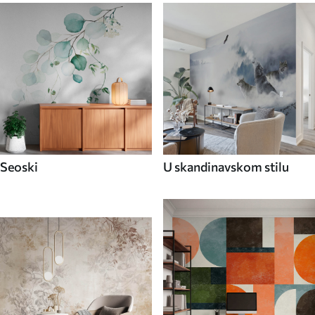
Seoski
U skandinavskom stilu