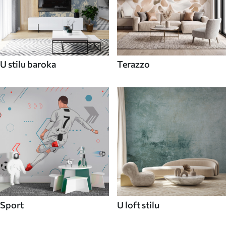
U stilu baroka
Terazzo
Sport
U loft stilu