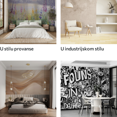
U stilu provanse
U industrijskom stilu