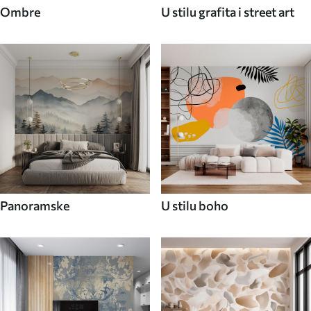
Ombre
U stilu grafita i street art
Panoramske
U stilu boho