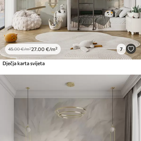
27
.00
€
/m²
7
45
.00
€
/m²
Dječja karta svijeta