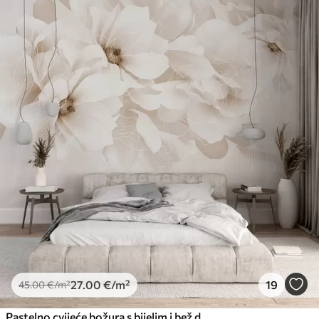
27
.00
€
/m²
19
45
.00
€
/m²
Pastelno cvijeće božura s bijelim i bež delikatnim laticama i bijelim linijama na svijetlo bež pozadini