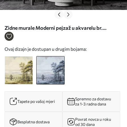
Zidne murale Moderni pejzaž u akvarelu br.
w02978v1
Ovaj dizajn je dostupan u drugim bojama:
Spremno za dostavu
Tapete po vašoj mjeri
za 1-3 radna dana
Povrat novca u roku
Besplatna dostava
od 30 dana