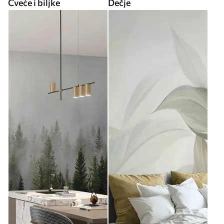
Cveće i biljke
Dečje