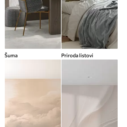
Šuma
Priroda listovi