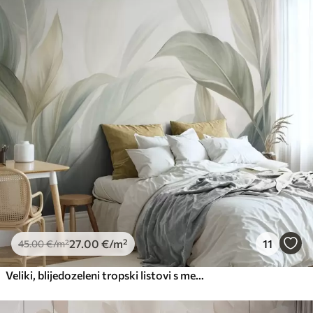
45
.00
27
.00
€
/m²
Premium
56
.67
34
.00
€
/m²
Premium vinil
66
.67
40
.00
€
/m²
Peel and Stick
81
.67
49
.00
€
/m²
27
.00
€
/m²
11
45
.00
€
/m²
Veliki, blijedozeleni tropski listovi s mekim, pastelnim bojama, teksturirana umjetnost