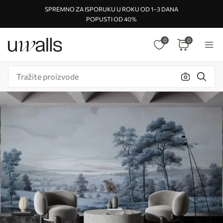
SPREMNO ZA ISPORUKU U ROKU OD 1–3 DANA
POPUSTI OD 40%
0
0