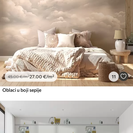
27
.00
€
/m²
11
45
.00
€
/m²
Oblaci u boji sepije