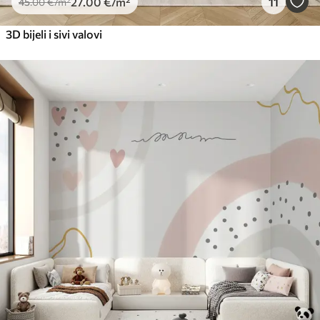
27
.00
€
/m²
11
45
.00
€
/m²
3D bijeli i sivi valovi