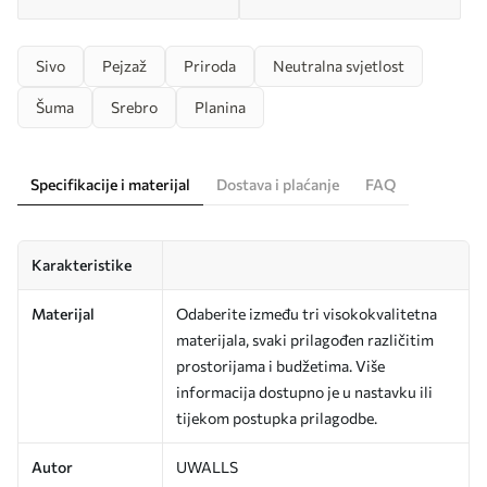
Sivo
Pejzaž
Priroda
Neutralna svjetlost
Šuma
Srebro
Planina
Specifikacije i materijal
Dostava i plaćanje
FAQ
Karakteristike
Materijal
Odaberite između tri visokokvalitetna
materijala, svaki prilagođen različitim
prostorijama i budžetima. Više
informacija dostupno je u nastavku ili
tijekom postupka prilagodbe.
Autor
UWALLS