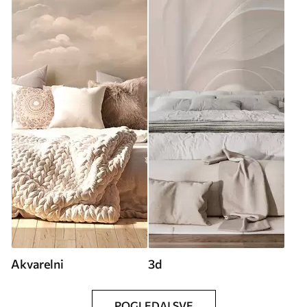
Akvarelni
3d
POGLEDAJ SVE