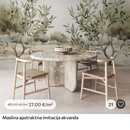
27
.00
€
/m²
21
45
.00
€
/m²
Maslina apstraktna imitacija akvarela