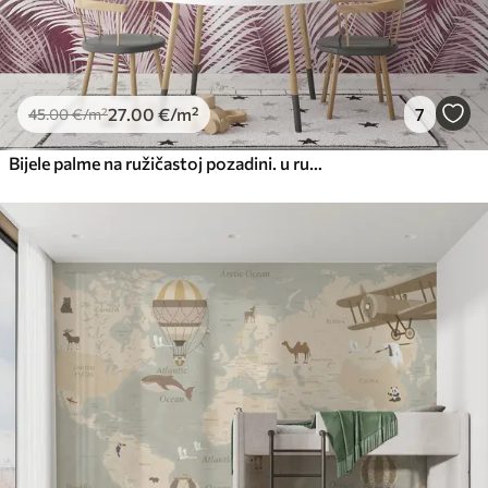
27
.00
€
/m²
7
45
.00
€
/m²
Bijele palme na ružičastoj pozadini. u ružičastim bojama