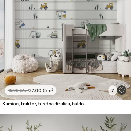
27
.00
€
/m²
7
45
.00
€
/m²
Kamion, traktor, teretna dizalica, buldožer, bager