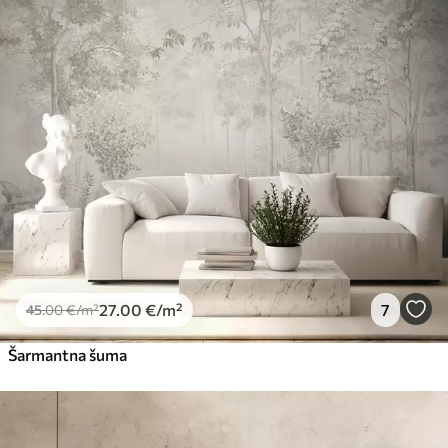
27
.00
€
/m²
7
45
.00
€
/m²
Šarmantna šuma