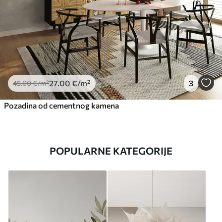
27
.00
€
/m²
3
45
.00
€
/m²
Pozadina od cementnog kamena
POPULARNE KATEGORIJE