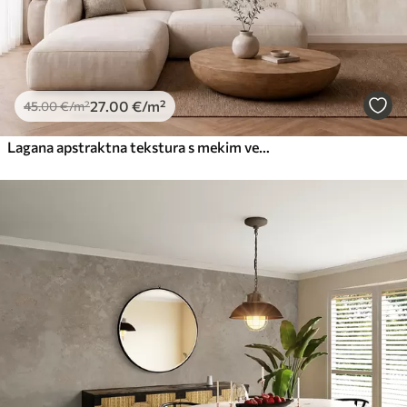
27
.00
€
/m²
45
.00
€
/m²
Lagana apstraktna tekstura s mekim vertikalnim prijelazima u kremastim nijansama