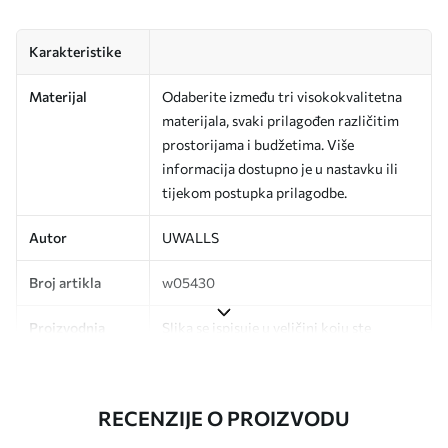
Karakteristike
Materijal
Odaberite između tri visokokvalitetna
materijala, svaki prilagođen različitim
prostorijama i budžetima. Više
informacija dostupno je u nastavku ili
tijekom postupka prilagodbe.
Autor
UWALLS
Broj artikla
w05430
Proizvodnja
Slika se ispisuje u veličini koju ste
odredili, izrezana na identične trake
širine do 50 cm.
RECENZIJE O PROIZVODU
Dodatno
Možete dodati premaz od laka i/ili ljepilo
za tapete.