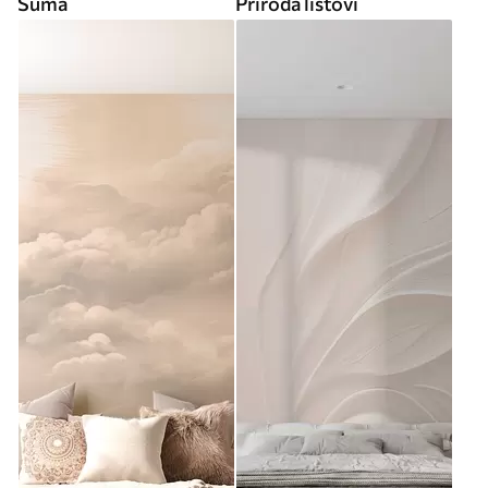
Šuma
Priroda listovi