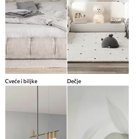
Cveće i biljke
Dečje