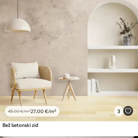
27
.00
€
/m²
3
45
.00
€
/m²
Bež betonski zid