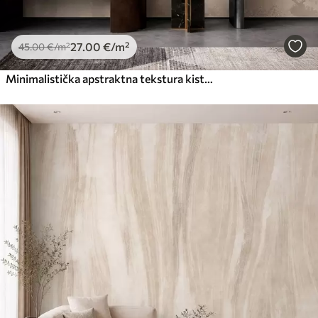
27
.00
€
/m²
45
.00
€
/m²
Minimalistička apstraktna tekstura kista u bež tonovima