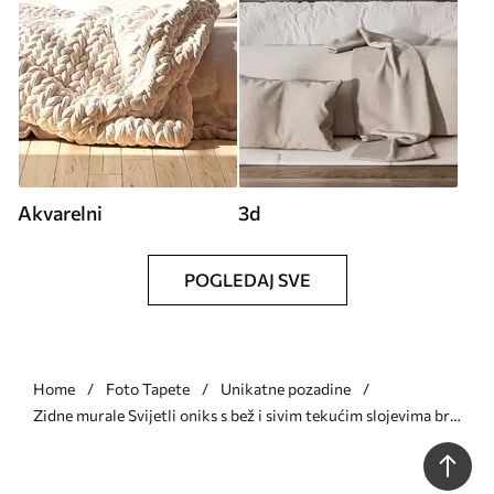
Akvarelni
3d
POGLEDAJ SVE
Home
Foto Tapete
Unikatne pozadine
Zidne murale Svijetli oniks s bež i sivim tekućim slojevima br.
w05430