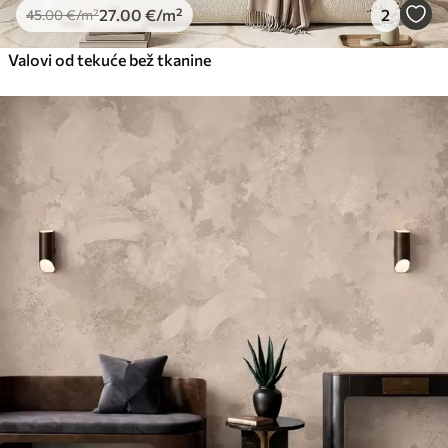
27
.00
€
/m²
2
45
.00
€
/m²
Valovi od tekuće bež tkanine