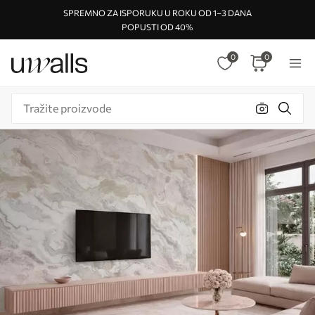
SPREMNO ZA ISPORUKU U ROKU OD 1–3 DANA
POPUSTI OD 40%
0
0