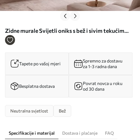
Zidne murale Svijetli oniks s bež i sivim tekućim
slojevima br. w05430
Spremno za dostavu
Tapete po vašoj mjeri
za 1-3 radna dana
Povrat novca u roku
Besplatna dostava
od 30 dana
Neutralna svjetlost
Bež
Specifikacije i materijal
Dostava i plaćanje
FAQ