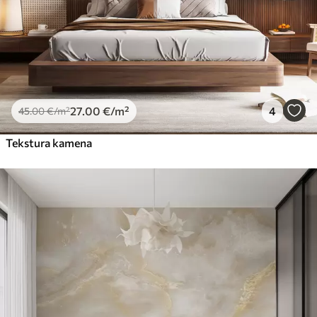
66
.67
40
.00
€
/m²
Peel and Stick
81
.67
49
.00
€
/m²
27
.00
€
/m²
4
45
.00
€
/m²
Tekstura kamena