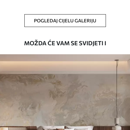
Čišćenje
Tapete se mogu nježno čistiti mekom
spužvom. Lakirane tapete mogu se čistiti
POGLEDAJ CIJELU GALERIJU
vodom.
Način primjene
Besprijekorna primjena
MOŽDA ĆE VAM SE SVIDJETI I
Dostupni materijali
Standard
45
.00
27
.00
€
/m²
Premium
56
.67
34
.00
€
/m²
Premium vinil