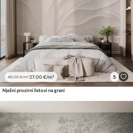
27
.00
€
/m²
5
45
.00
€
/m²
Nježni prozirni listovi na grani