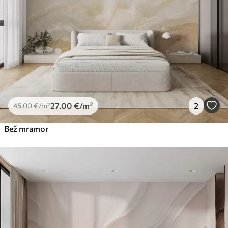
27
.00
€
/m²
2
45
.00
€
/m²
Bež mramor