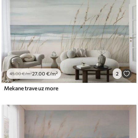
emium
67
34
.00
€
/m²
27
.00
€
/m²
2
l and Stick
45
.00
€
/m²
67
49
.00
€
/m²
Mekane trave uz more