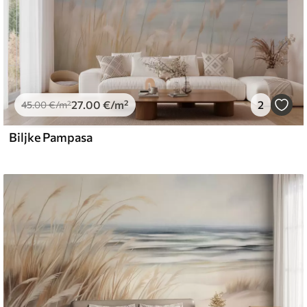
27
.00
€
/m²
2
45
.00
€
/m²
Biljke Pampasa