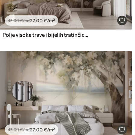
27
.00
€
/m²
45
.00
€
/m²
Polje visoke trave i bijelih tratinčica, drveće u pozadini, pod oblačnim nebom, teksturirani krajolik, meki potezi kistom
27
.00
€
/m²
45
.00
€
/m²