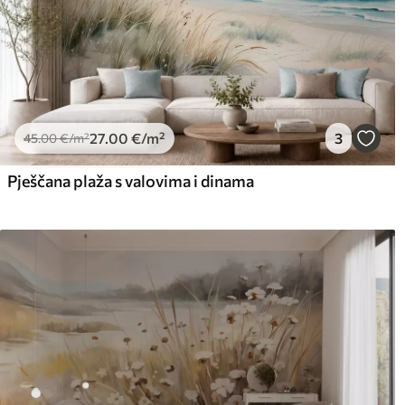
27
.00
€
/m²
3
45
.00
€
/m²
Pješčana plaža s valovima i dinama