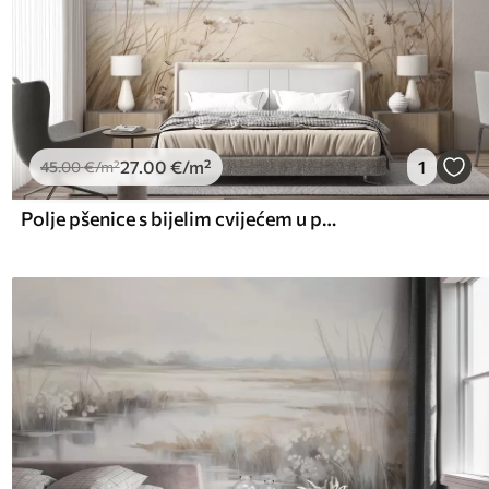
27
.00
€
/m²
1
45
.00
€
/m²
Polje pšenice s bijelim cvijećem u prvom planu, plaža i ocean u pozadini, neutralne pastelne prigušene boje