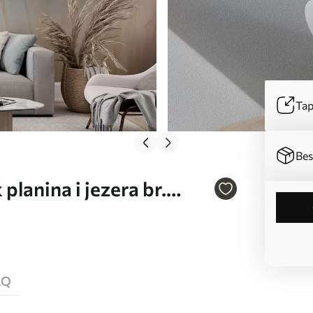
Tap
Bes
planina i jezera br.
AQ