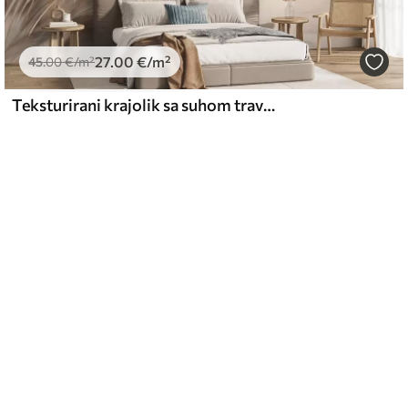
27
.00
€
/m²
45
.00
€
/m²
Teksturirani krajolik sa suhom travom na pješčanoj plaži, s oceanom i nebom u pozadini