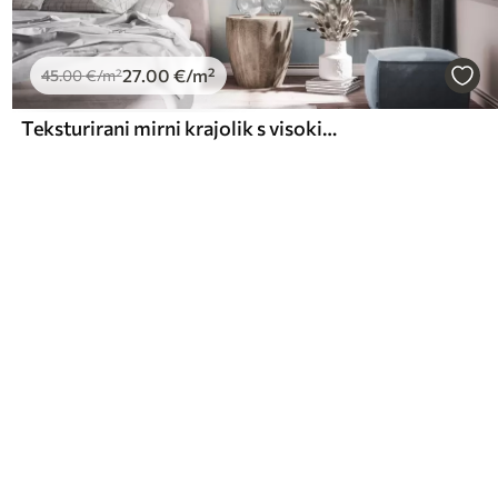
27
.00
€
/m²
45
.00
€
/m²
Teksturirani mirni krajolik s visokim travama i mirnom vodom, mekim pastelnim bojama, udaljenim drvećem na horizontu