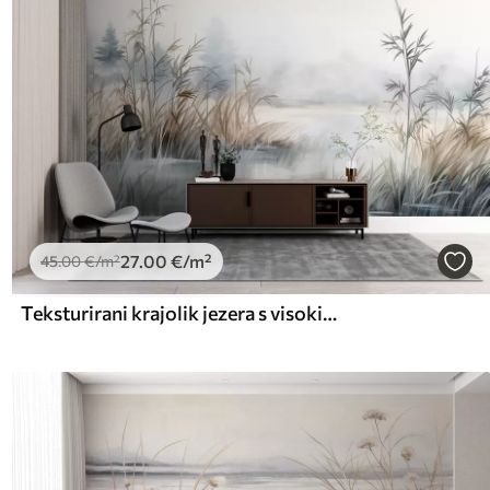
27
.00
€
/m²
45
.00
€
/m²
Teksturirani krajolik jezera s visokim travama u prvom planu, mekom plavom i smeđom bojom, mirnom vodom, drvećem u daljini