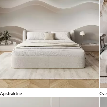
Apstraktne
Cveć