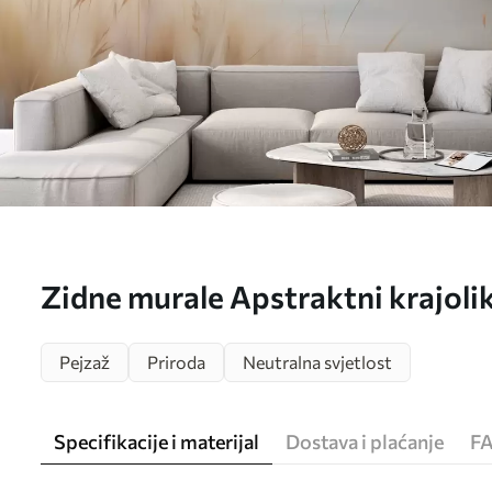
Zidne murale Apstraktni krajolik 
w05584
Pejzaž
Priroda
Neutralna svjetlost
Specifikacije i materijal
Dostava i plaćanje
F