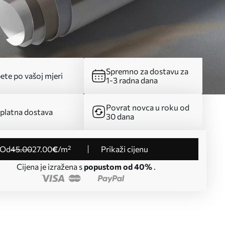
Spremno za dostavu za
ete po vašoj mjeri
1-3 radna dana
Povrat novca u roku od
platna dostava
30 dana
od
45
.00
27
.00
€
/m²
Prikaži cijenu
Cijena je izražena s
popustom od 40%
.