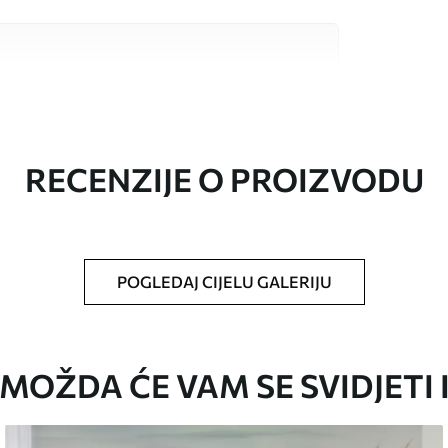
valitetna materijala, svaki prilagođen
džetima. Više informacija dostupno je u
ka prilagodbe.
RECENZIJE O PROIZVODU
POGLEDAJ CIJELU GALERIJU
oju ste odredili, izrezana na identične trake
i/ili ljepilo za tapete.
MOŽDA ĆE VAM SE SVIDJETI 
iti mekom spužvom. Lakirane tapete mogu se