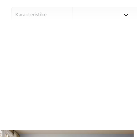
Karakteristike
Materijal
Odaberite između tri visokok
različitim prostorijama i bu
nastavku ili tijekom postup
Autor
UWALLS
Broj artikla
w05584
Proizvodnja
Slika se ispisuje u veličini k
širine do 50 cm.
Dodatno
Možete dodati premaz od laka 
Čišćenje
Tapete se mogu nježno čist
čistiti vodom.