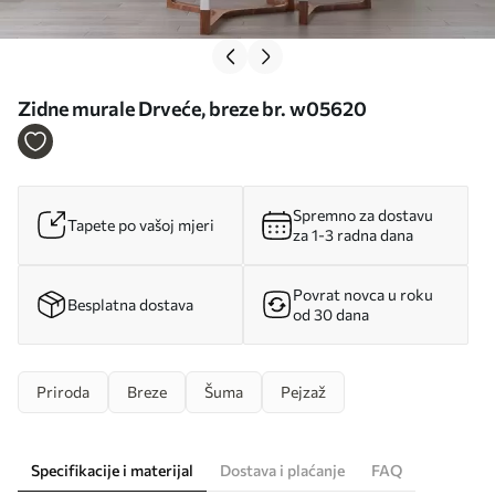
Zidne murale Drveće, breze br. w05620
Spremno za dostavu
Tapete po vašoj mjeri
za 1-3 radna dana
Povrat novca u roku
Besplatna dostava
od 30 dana
Priroda
Breze
Šuma
Pejzaž
Specifikacije i materijal
Dostava i plaćanje
FAQ