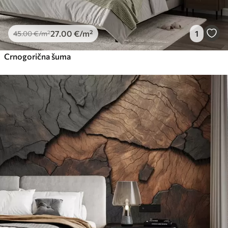
27
.00
€
/m²
1
45
.00
€
/m²
Crnogorična šuma