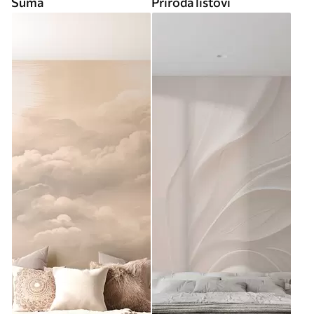
Šuma
Priroda listovi