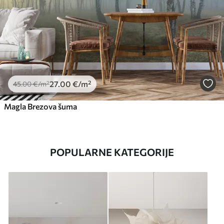
27
.00
€
/m²
45
.00
€
/m²
Magla Brezova šuma
POPULARNE KATEGORIJE