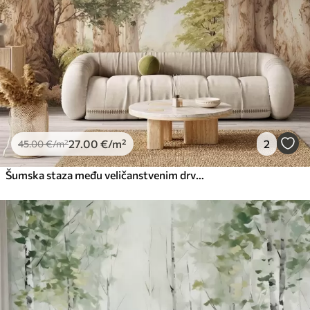
27
.00
€
/m²
2
45
.00
€
/m²
Šumska staza među veličanstvenim drvećem u stilu akvarela