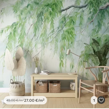
27
.00
€
/m²
1
45
.00
€
/m²