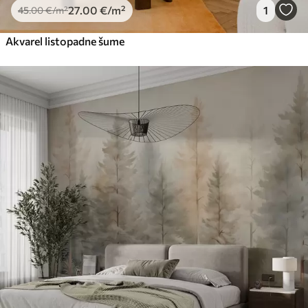
27
.00
€
/m²
1
45
.00
€
/m²
Akvarel listopadne šume