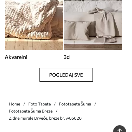
Akvarelni
3d
POGLEDAJ SVE
Home
Foto Tapete
Fototapete Šuma
Fototapete Šuma Breze
Zidne murale Drveće, breze br. w05620