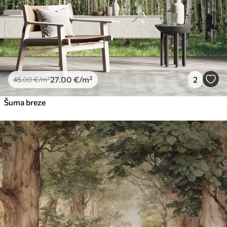
66
.67
40
.00
€
/m²
Peel and Stick
81
.67
49
.00
€
/m²
27
.00
€
/m²
2
45
.00
€
/m²
Šuma breze