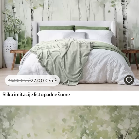
27
.00
€
/m²
45
.00
€
/m²
Slika imitacije listopadne šume