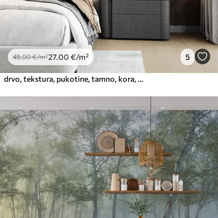
27
.00
€
/m²
5
45
.00
€
/m²
drvo, tekstura, pukotine, tamno, kora, površina