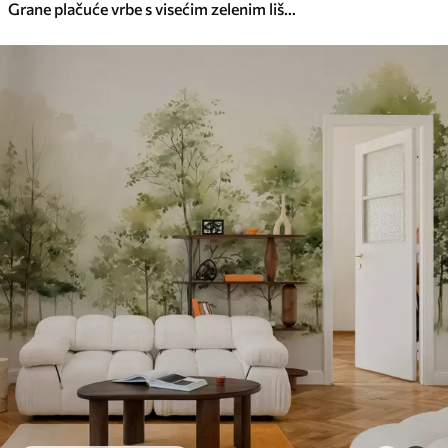
Grane plačuće vrbe s visećim zelenim lišćem, meki i nježni potezi kistom, stil slikanja akvarelom