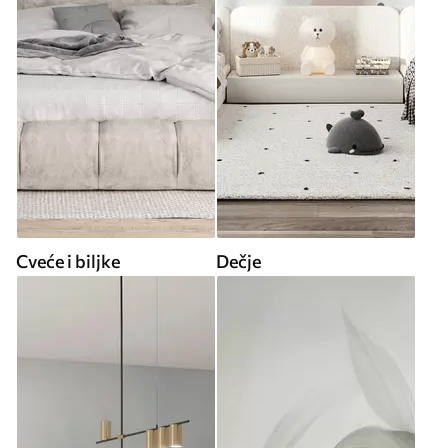
Cveće i biljke
Dečje