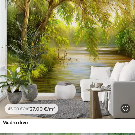
27
.00
€
/m²
45
.00
€
/m²
Mudro drvo