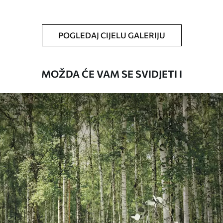
Čišćenje
Tapete se mogu nježno čistiti mekom
spužvom. Lakirane tapete mogu se čistiti
POGLEDAJ CIJELU GALERIJU
vodom.
Način primjene
Besprijekorna primjena
MOŽDA ĆE VAM SE SVIDJETI I
Dostupni materijali
Standard
45
.00
27
.00
€
/m²
Premium
56
.67
34
.00
€
/m²
Premium vinil