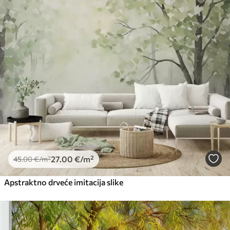
27
.00
€
/m²
45
.00
€
/m²
Apstraktno drveće imitacija slike