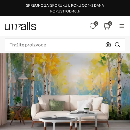
SPREMNO ZA ISPORUKU U ROKU OD 1–3 DANA
POPUSTI OD 40%
0
0