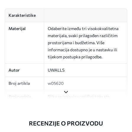
Karakteristike
Materijal
Odaberite između tri visokokvalitetna
materijala, svaki prilagođen različitim
prostorijama i budžetima. Više
informacija dostupno je u nastavku ili
tijekom postupka prilagodbe.
Autor
UWALLS
Broj artikla
w05620
Proizvodnja
Slika se ispisuje u veličini koju ste
odredili, izrezana na identične trake
širine do 50 cm.
RECENZIJE O PROIZVODU
Dodatno
Možete dodati premaz od laka i/ili ljepilo
za tapete.