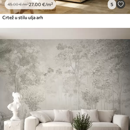
27
.00
€
/m²
5
45
.00
€
/m²
Crtež u stilu ulja arh