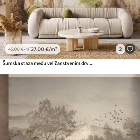
66
.67
40
.00
€
/m²
Peel and Stick
81
.67
49
.00
€
/m²
27
.00
€
/m²
2
45
.00
€
/m²
Šumska staza među veličanstvenim drvećem u stilu akvarela