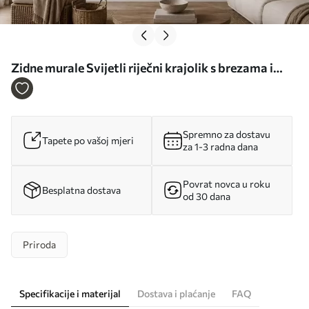
Zidne murale Svijetli riječni krajolik s brezama i
oblacima br. w05685
Spremno za dostavu
Tapete po vašoj mjeri
za 1-3 radna dana
Povrat novca u roku
Besplatna dostava
od 30 dana
Priroda
Specifikacije i materijal
Dostava i plaćanje
FAQ