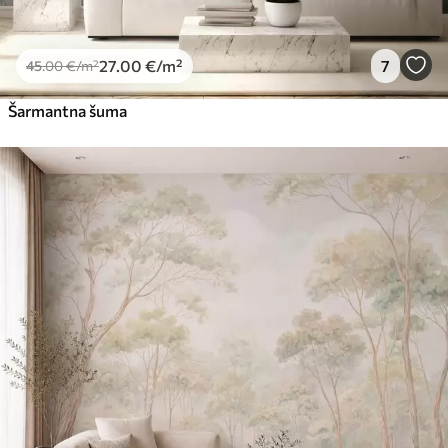
27
.00
€
/m²
7
45
.00
€
/m²
Šarmantna šuma