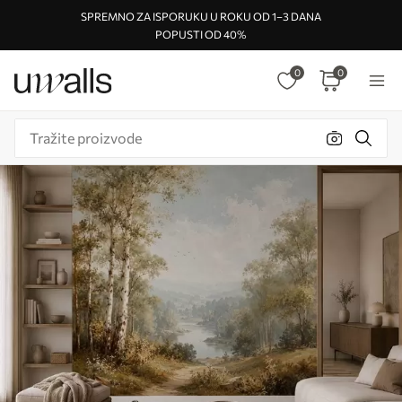
SPREMNO ZA ISPORUKU U ROKU OD 1–3 DANA
POPUSTI OD 40%
0
0