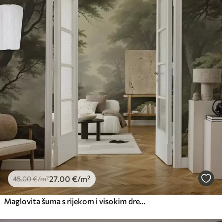
27
.00
€
/m²
45
.00
€
/m²
Maglovita šuma s rijekom i visokim drevnim drvećem