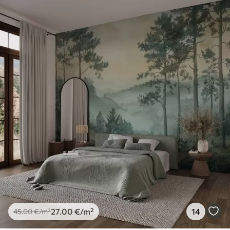
27
.00
€
/m²
14
45
.00
€
/m²