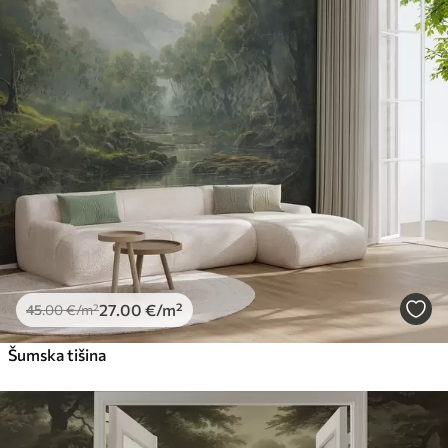
27
.00
€
/m²
45
.00
€
/m²
Šumska tišina