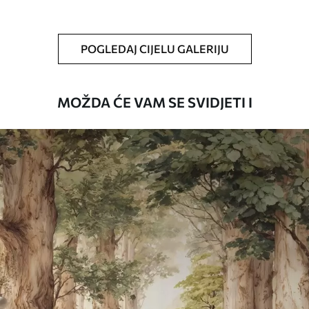
Čišćenje
Tapete se mogu nježno čistiti mekom
spužvom. Lakirane tapete mogu se čistiti
POGLEDAJ CIJELU GALERIJU
vodom.
Način primjene
Besprijekorna primjena
MOŽDA ĆE VAM SE SVIDJETI I
Dostupni materijali
Standard
45
.00
27
.00
€
/m²
Premium
56
.67
34
.00
€
/m²
Premium vinil