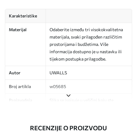
Karakteristike
Materijal
Odaberite između tri visokokvalitetna
materijala, svaki prilagođen različitim
prostorijama i budžetima. Više
informacija dostupno je u nastavku ili
tijekom postupka prilagodbe.
Autor
UWALLS
Broj artikla
w05685
Proizvodnja
Slika se ispisuje u veličini koju ste
odredili, izrezana na identične trake
širine do 50 cm.
RECENZIJE O PROIZVODU
Dodatno
Možete dodati premaz od laka i/ili ljepilo
za tapete.