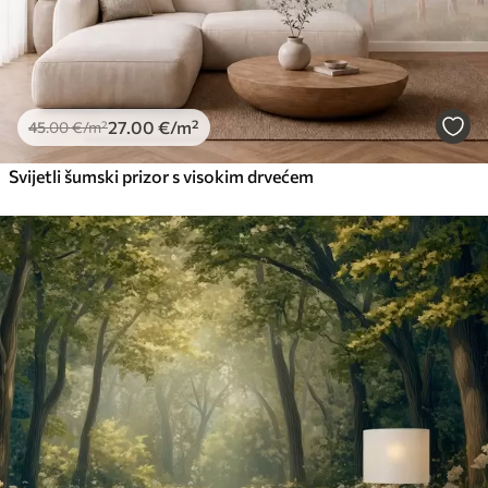
27
.00
€
/m²
45
.00
€
/m²
Svijetli šumski prizor s visokim drvećem