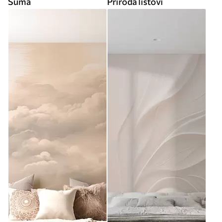
Šuma
Priroda listovi