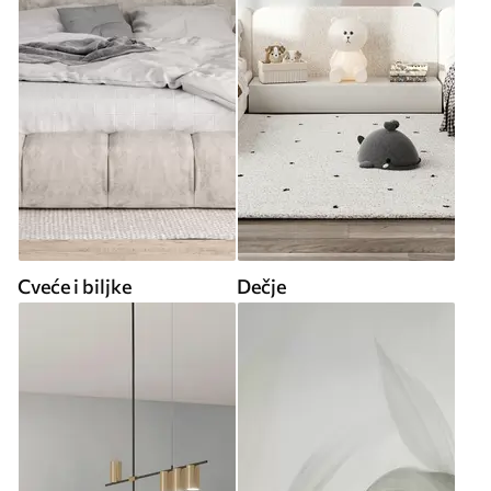
Cveće i biljke
Dečje