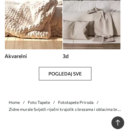
Akvarelni
3d
POGLEDAJ SVE
Home
Foto Tapete
Fototapete Priroda
Zidne murale Svijetli riječni krajolik s brezama i oblacima br.
w05685