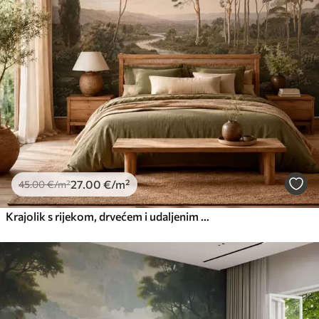
27
.00
€
/m²
45
.00
€
/m²
Krajolik s rijekom, drvećem i udaljenim brdima