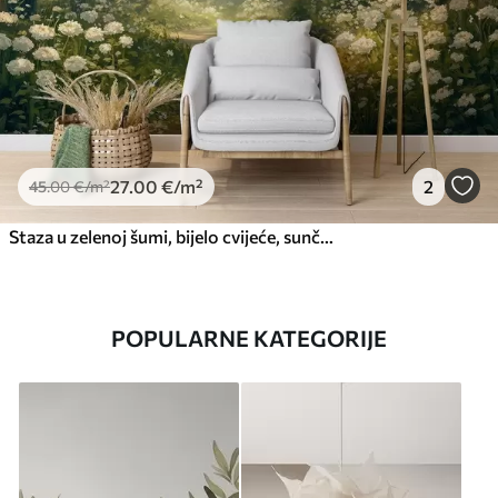
27
.00
€
/m²
2
45
.00
€
/m²
Staza u zelenoj šumi, bijelo cvijeće, sunčeva svjetlost, crtež u akrilnom stilu
POPULARNE KATEGORIJE