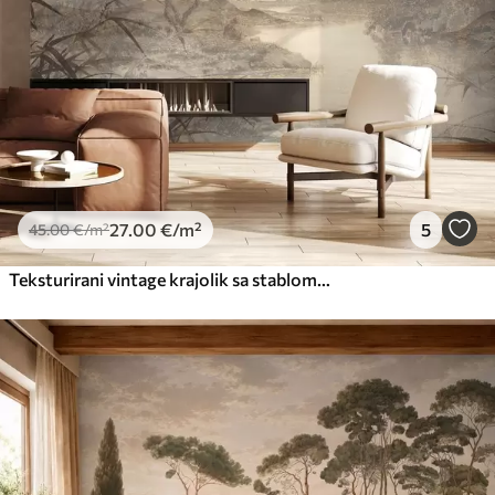
27
.00
€
/m²
5
45
.00
€
/m²
Teksturirani vintage krajolik sa stablom u blizini rijeke i oblačnim nebom, umjetnost prirode u tonovima sepije